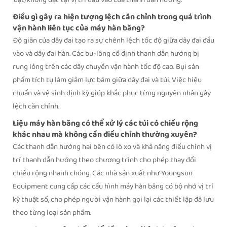
'đạt/không đạt' tại vị trí đầu vào của thanh dẫn hướng.
Điều gì gây ra hiện tượng lệch căn chỉnh trong quá trình
vận hành liên tục của máy hàn băng?
Độ giãn của dây đai tạo ra sự chênh lệch tốc độ giữa dây đai đầu
vào và dây đai hàn. Các bu-lông cố định thanh dẫn hướng bị
rung lỏng trên các dây chuyền vận hành tốc độ cao. Bụi sản
phẩm tích tụ làm giảm lực bám giữa dây đai và túi. Việc hiệu
chuẩn và vệ sinh định kỳ giúp khắc phục từng nguyên nhân gây
lệch căn chỉnh.
Liệu máy hàn băng có thể xử lý các túi có chiều rộng
khác nhau mà không cần điều chỉnh thường xuyên?
Các thanh dẫn hướng hai bên có lò xo và khả năng điều chỉnh vị
trí thanh dẫn hướng theo chương trình cho phép thay đổi
chiều rộng nhanh chóng. Các nhà sản xuất như Youngsun
Equipment cung cấp các cấu hình máy hàn băng có bộ nhớ vị trí
kỹ thuật số, cho phép người vận hành gọi lại các thiết lập đã lưu
theo từng loại sản phẩm.