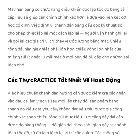
Máy hàn băng có chức năng điều khiển độc lập tốc độ băng tải
cấp liệu sẽ giúp căn chỉnh chính xác hơn là dựa vào liên kết cơ
học cố định. Việc định vị thanh dẫn bằng đầu đọc kỹ thuật số
cho phép thiết lập lại một cách lặp lại — người vận hành ghi lại
và gọi lại các giá trị vị trí thay vì ước lượng bằng mắt. Chiều
rộng dải hàn gia nhiệt phải lớn hơn chiều rộng lớn nhất của
miệng túi ít nhất 10 milimét ở mỗi bên để bù đắp cho những sai
lệch nhỏ.
Các ThựcRACTICE Tốt Nhất Về Hoạt Động
Việc hiệu chuẩn thanh dẫn hướng cần được kiểm tra xác nhận
vào đầu ca làm việc và sau mỗi lần thay đổi sản phẩm bằng
thanh đo kiểu 'đạt yêu cầu/không đạt yêu cầu' được gia công
chính xác theo chiều rộng túi mục tiêu. Lực căng dây đai cần
được đo hàng tháng — độ giãn dài theo thời gian gây ra chênh
lệch tốc độ, từ đó làm lệch lại vị trí căn chỉnh. Các thông số