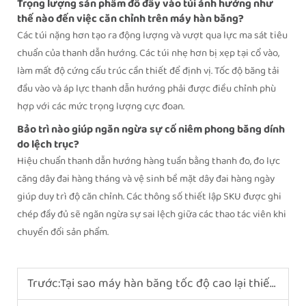
Trọng lượng sản phẩm đổ đầy vào túi ảnh hưởng như
thế nào đến việc căn chỉnh trên máy hàn băng?
Các túi nặng hơn tạo ra động lượng và vượt qua lực ma sát tiêu
chuẩn của thanh dẫn hướng. Các túi nhẹ hơn bị xẹp tại cổ vào,
làm mất độ cứng cấu trúc cần thiết để định vị. Tốc độ băng tải
đầu vào và áp lực thanh dẫn hướng phải được điều chỉnh phù
hợp với các mức trọng lượng cực đoan.
Bảo trì nào giúp ngăn ngừa sự cố niêm phong băng dính
do lệch trục?
Hiệu chuẩn thanh dẫn hướng hàng tuần bằng thanh đo, đo lực
căng dây đai hàng tháng và vệ sinh bề mặt dây đai hàng ngày
giúp duy trì độ căn chỉnh. Các thông số thiết lập SKU được ghi
chép đầy đủ sẽ ngăn ngừa sự sai lệch giữa các thao tác viên khi
chuyển đổi sản phẩm.
Trước:
Tại sao máy hàn băng tốc độ cao lại thiết yếu đối với các nhà rang xay cà phê?