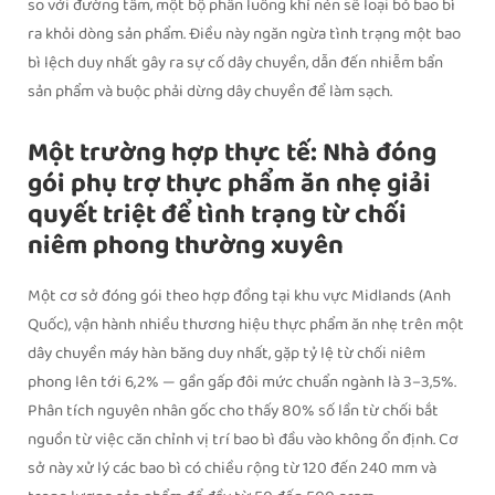
so với đường tâm, một bộ phân luồng khí nén sẽ loại bỏ bao bì
ra khỏi dòng sản phẩm. Điều này ngăn ngừa tình trạng một bao
bì lệch duy nhất gây ra sự cố dây chuyền, dẫn đến nhiễm bẩn
sản phẩm và buộc phải dừng dây chuyền để làm sạch.
Một trường hợp thực tế: Nhà đóng
gói phụ trợ thực phẩm ăn nhẹ giải
quyết triệt để tình trạng từ chối
niêm phong thường xuyên
Một cơ sở đóng gói theo hợp đồng tại khu vực Midlands (Anh
Quốc), vận hành nhiều thương hiệu thực phẩm ăn nhẹ trên một
dây chuyền máy hàn băng duy nhất, gặp tỷ lệ từ chối niêm
phong lên tới 6,2% — gần gấp đôi mức chuẩn ngành là 3–3,5%.
Phân tích nguyên nhân gốc cho thấy 80% số lần từ chối bắt
nguồn từ việc căn chỉnh vị trí bao bì đầu vào không ổn định. Cơ
sở này xử lý các bao bì có chiều rộng từ 120 đến 240 mm và