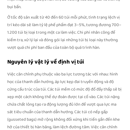
bụi bẩn.
Ở tốc độ sản xuất từ 40 đến 60 túi mỗi phút, tình trạng lệch vị
trí kéo dài sẽ làm tỷ lệ phế phẩm đạt 3–5%, tương đương 700–
1.200 túi bị loại trong một ca làm việc. Chi phí nhân công để
kiểm tra, xử lý lại và đóng gói lại những túi bị loại này thường
vượt quá chi phí ban đầu của toàn bộ quá trình hàn.
Nguyên lý vật lý về định vị túi
Việc căn chỉnh phụ thuộc vào ba lực tương tác với nhau: hình
học của thanh dẫn hướng, áp lực kẹp đai truyền động và độ
cứng cấu trúc của túi. Các túi mềm có mức độ đổ đầy thấp sẽ bị
xẹp một cách không thể dự đoán được tại cổ vào. Các túi nặng
chứa chất lỏng tạo ra động lượng đủ lớn để vượt qua lực ma
sát tiêu chuẩn của thanh dẫn hướng. Các túi có nếp gấp
(gusseted bags) mở rộng không đối xứng khi tiến gần đến khe
hở của thiết bị hàn băng, làm lệch đường tâm. Việc căn chỉnh