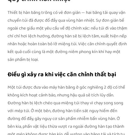
Thiết bị hàn băng trông có vẻ đơn giản — hai băng tải quay vận
chuyển túi đã được đổ đầy qua vùng hàn nhiệt. Sự đơn giản bề
ngoài che giấu một yêu cầu về độ chính xác: nếu túi đi vào thậm
chí chỉ hơi lệch hướng, đường hàn sẽ bị lệch tâm, xuất hiện nếp
nhăn hoặc hoàn toàn bỏ lỡ miệng túi. Việc căn chỉnh quyết định
kết quả cuối cùng là một đường niêm phong kín khí hay một
sản phẩm bị loại.
Điều gì xảy ra khi việc căn chỉnh thất bại
Một túi được đưa vào máy hàn băng ở góc nghiêng 2 độ có thể
không kích hoạt cảnh báo, nhưng hậu quả sẽ tích lũy dần.
Đường hàn bị lệch chéo qua miệng túi thay vì chạy song song
với mép túi. Ở một bên, đường hàn tiến sát nguy hiểm đến
đường đổ đầy, gây nguy cơ sản phẩm nhiễm bẩn vùng hàn. Ở
bên kia, phần vật liệu thừa vượt ra ngoài đường hàn tạo thành
một mép không được hàn kín, dễ vướng vào băng tải và tích tụ