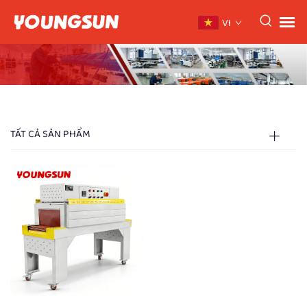
VI
TẤT CẢ SẢN PHẨM