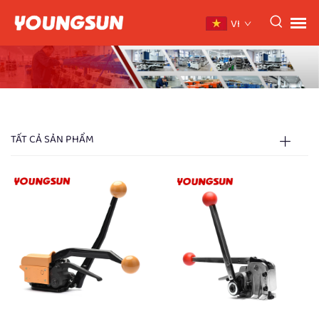
VI
TẤT CẢ SẢN PHẨM