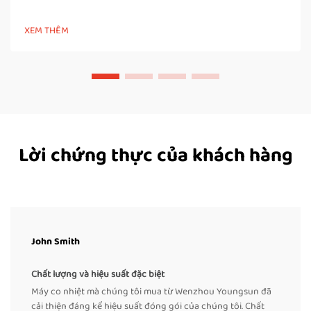
động để đưa túi hoặc bao bì đi qua các vùng được đun nóng
và làm nguội, tạo ra mối hàn chắc chắn và kín khí. Khác với các
XEM THÊM
máy hàn xung thủ công, máy hàn băng…
Lời chứng thực của khách hàng
John Smith
Chất lượng và hiệu suất đặc biệt
Máy co nhiệt mà chúng tôi mua từ Wenzhou Youngsun đã
cải thiện đáng kể hiệu suất đóng gói của chúng tôi. Chất