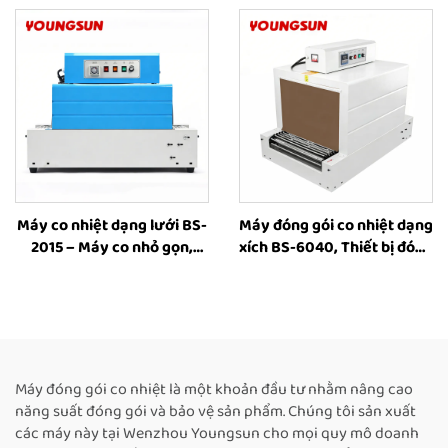
co nhiệt, thiết bị công
gói co nhiệt dùng cho hộp
nghiệp dùng màng nhựa
plastic để bao bì sách, chai
và hộp
Máy co nhiệt dạng lưới BS-
Máy đóng gói co nhiệt dạng
2015 – Máy co nhỏ gọn,
xích BS-6040, Thiết bị đóng
máy đường hầm co nhiệt
gói co nhiệt, Máy đường
dạng lưới, máy bao bì co
hầm co nhiệt – Nhà sản
màng nhựa cho hộp và chai
xuất
Máy đóng gói co nhiệt là một khoản đầu tư nhằm nâng cao
năng suất đóng gói và bảo vệ sản phẩm. Chúng tôi sản xuất
các máy này tại Wenzhou Youngsun cho mọi quy mô doanh