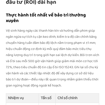
đầu tư (ROI) dài hạn
Thực hành tốt nhất về bảo trì thường
xuyên
Vệ sinh hàng ngày các thanh hàn kín và hướng dẫn phim giúp
ngăn ngừa sự tích tụ cặn keo dính; kiểm tra độ căn chỉnh băng
chuyền hàng tuần đảm bảo độ lệch nằm trong phạm vi ±1 mm;
hiệu chuẩn động cơ định kỳ mỗi quý đảm bảo mức tiêu thụ
năng lượng duy trì trong giới hạn sai lệch dự kiến. Bôi trơn xích
và ổ bi sau mỗi 500 giờ vận hành giúp giảm mài mòn cơ học tới
72%, theo tiêu chuẩn độ tin cậy ổ bi ISO 15243. Ghi lại số chu kỳ
vận hành và các thiết lập nhiệt độ để xây dựng cơ sở dữ liệu
bảo trì dự đoán—điều này rất quan trọng nhằm giảm thiểu thời
gian ngừng hoạt động ngoài kế hoạch.
Nhiệm vụ
Tần số
Chỉ số chính