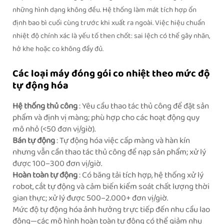
những hình dạng không đều. Hệ thống làm mát tích hợp ổn
định bao bì cuối cùng trước khi xuất ra ngoài. Việc hiệu chuẩn
nhiệt độ chính xác là yếu tố then chốt: sai lệch có thể gây nhăn,
hở khe hoặc co không đầy đủ.
Các loại máy đóng gói co nhiệt theo mức độ
tự động hóa
Hệ thống thủ công
: Yêu cầu thao tác thủ công để đặt sản
phẩm và định vị màng; phù hợp cho các hoạt động quy
mô nhỏ (<50 đơn vị/giờ).
Bán tự động
: Tự động hóa việc cấp màng và hàn kín
nhưng vẫn cần thao tác thủ công để nạp sản phẩm; xử lý
được 100–300 đơn vị/giờ.
Hoàn toàn tự động
: Có băng tải tích hợp, hệ thống xử lý
robot, cắt tự động và cảm biến kiểm soát chất lượng thời
gian thực; xử lý được 500–2.000+ đơn vị/giờ.
Mức độ tự động hóa ảnh hưởng trực tiếp đến nhu cầu lao
động—các mô hình hoàn toàn tự động có thể giảm nhu