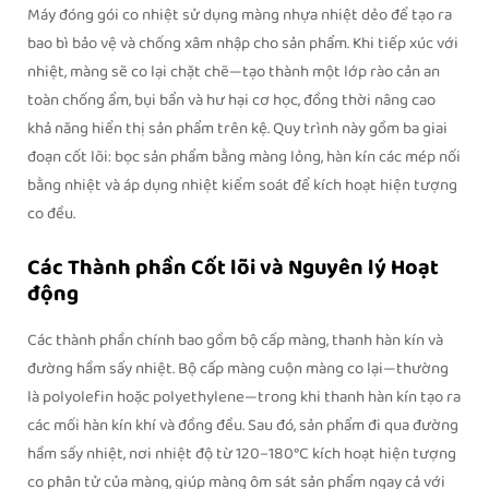
Máy đóng gói co nhiệt sử dụng màng nhựa nhiệt dẻo để tạo ra
bao bì bảo vệ và chống xâm nhập cho sản phẩm. Khi tiếp xúc với
nhiệt, màng sẽ co lại chặt chẽ—tạo thành một lớp rào cản an
toàn chống ẩm, bụi bẩn và hư hại cơ học, đồng thời nâng cao
khả năng hiển thị sản phẩm trên kệ. Quy trình này gồm ba giai
đoạn cốt lõi: bọc sản phẩm bằng màng lỏng, hàn kín các mép nối
bằng nhiệt và áp dụng nhiệt kiểm soát để kích hoạt hiện tượng
co đều.
Các Thành phần Cốt lõi và Nguyên lý Hoạt
động
Các thành phần chính bao gồm bộ cấp màng, thanh hàn kín và
đường hầm sấy nhiệt. Bộ cấp màng cuộn màng co lại—thường
là polyolefin hoặc polyethylene—trong khi thanh hàn kín tạo ra
các mối hàn kín khí và đồng đều. Sau đó, sản phẩm đi qua đường
hầm sấy nhiệt, nơi nhiệt độ từ 120–180°C kích hoạt hiện tượng
co phân tử của màng, giúp màng ôm sát sản phẩm ngay cả với