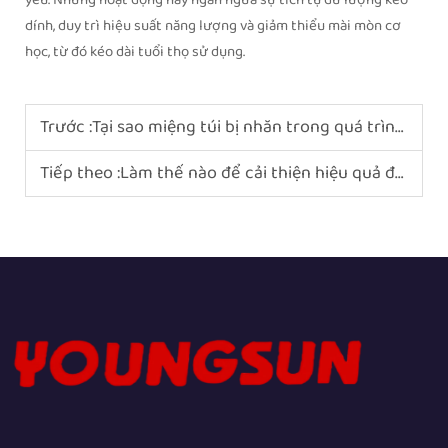
yếu. Những hoạt động này ngăn ngừa sự tích tụ dư lượng keo
dính, duy trì hiệu suất năng lượng và giảm thiểu mài mòn cơ
học, từ đó kéo dài tuổi thọ sử dụng.
Trước :
Tại sao miệng túi bị nhăn trong quá trình hàn băng?
Tiếp theo :
Làm thế nào để cải thiện hiệu quả đóng gói bằng máy buộc dây?