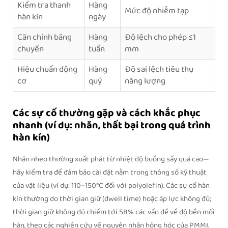
Kiểm tra thanh
Hàng
Mức độ nhiễm tạp
hàn kín
ngày
Căn chỉnh băng
Hàng
Độ lệch cho phép ≤1
chuyền
tuần
mm
Hiệu chuẩn động
Hàng
Độ sai lệch tiêu thụ
cơ
quý
năng lượng
Các sự cố thường gặp và cách khắc phục
nhanh (ví dụ: nhăn, thất bại trong quá trình
hàn kín)
Nhăn nheo thường xuất phát từ nhiệt độ buồng sấy quá cao—
hãy kiểm tra để đảm bảo cài đặt nằm trong thông số kỹ thuật
của vật liệu (ví dụ: 110–150°C đối với polyolefin). Các sự cố hàn
kín thường do thời gian giữ (dwell time) hoặc áp lực không đủ;
thời gian giữ không đủ chiếm tới 58% các vấn đề về độ bền mối
hàn, theo các nghiên cứu về nguyên nhân hỏng hóc của PMMI.