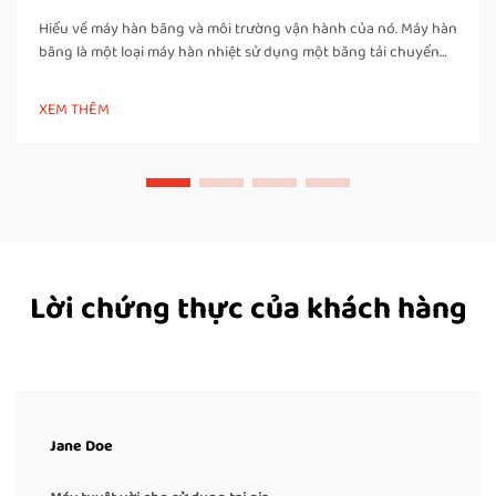
Hiểu về máy hàn băng và môi trường vận hành của nó. Máy hàn
băng là một loại máy hàn nhiệt sử dụng một băng tải chuyển
động để đưa túi hoặc bao bì đi qua các vùng được đun nóng
và làm nguội, tạo ra mối hàn chắc chắn và kín khí. Khác với các
XEM THÊM
máy hàn xung thủ công, máy hàn băng…
Lời chứng thực của khách hàng
Jane Doe