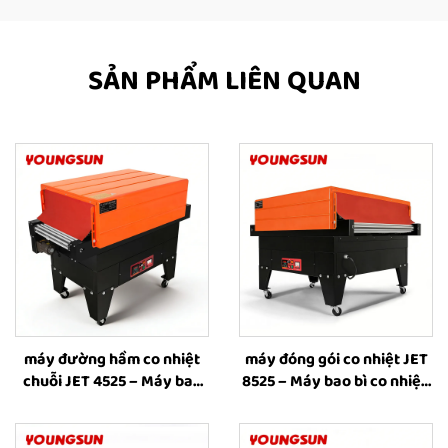
SẢN PHẨM LIÊN QUAN
máy đường hầm co nhiệt
máy đóng gói co nhiệt JET
chuỗi JET 4525 – Máy bao
8525 – Máy bao bì co nhiệt,
bì co nhiệt, máy bao bì ống
máy co nhiệt, thiết bị đóng
co nhiệt, thiết bị công
gói co nhiệt dùng cho hộp
nghiệp dùng màng nhựa