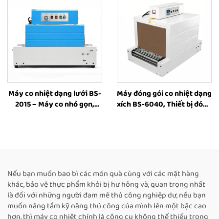
plastic để bao bì sách, chai
và hộp
Máy co nhiệt dạng lưới BS-
Máy đóng gói co nhiệt dạng
2015 – Máy co nhỏ gọn,
xích BS-6040, Thiết bị đóng
máy đường hầm co nhiệt
gói co nhiệt, Máy đường
dạng lưới, máy bao bì co
hầm co nhiệt – Nhà sản
màng nhựa cho hộp và chai
xuất
Nếu bạn muốn bao bì các món quà cùng với các mặt hàng
khác, bảo vệ thực phẩm khỏi bị hư hỏng và, quan trọng nhất
là đối với những người đam mê thủ công nghiệp dư, nếu bạn
muốn nâng tầm kỹ năng thủ công của mình lên một bậc cao
hơn, thì máy co nhiệt chính là công cụ không thể thiếu trong