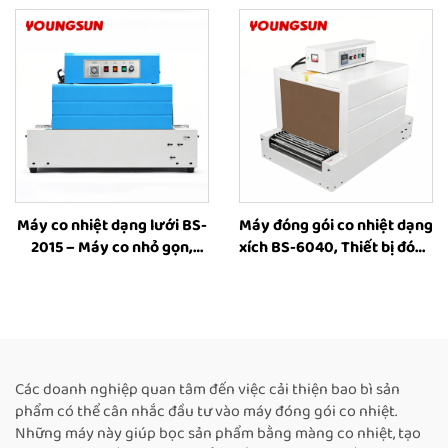
co nhiệt, thiết bị công
gói co nhiệt dùng cho hộp
nghiệp dùng màng nhựa
plastic để bao bì sách, chai
và hộp
Máy co nhiệt dạng lưới BS-
Máy đóng gói co nhiệt dạng
2015 – Máy co nhỏ gọn,
xích BS-6040, Thiết bị đóng
máy đường hầm co nhiệt
gói co nhiệt, Máy đường
dạng lưới, máy bao bì co
hầm co nhiệt – Nhà sản
màng nhựa cho hộp và chai
xuất
Các doanh nghiệp quan tâm đến việc cải thiện bao bì sản
phẩm có thể cân nhắc đầu tư vào máy đóng gói co nhiệt.
Những máy này giúp bọc sản phẩm bằng màng co nhiệt, tạo