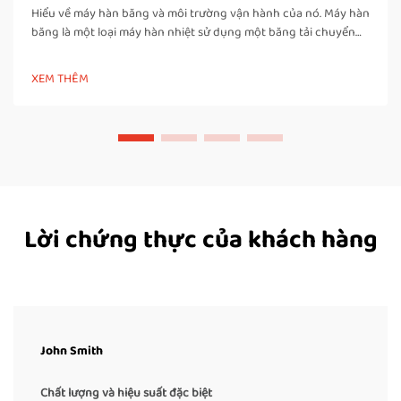
Hiểu về máy hàn băng và môi trường vận hành của nó. Máy hàn
băng là một loại máy hàn nhiệt sử dụng một băng tải chuyển
động để đưa túi hoặc bao bì đi qua các vùng được đun nóng
và làm nguội, tạo ra mối hàn chắc chắn và kín khí. Khác với các
XEM THÊM
máy hàn xung thủ công, máy hàn băng…
Lời chứng thực của khách hàng
John Smith
Chất lượng và hiệu suất đặc biệt