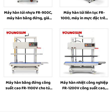
Máy hàn túi nhựa FR-900C,
Máy hàn túi liên tục FR-
máy hàn băng đứng, giá
1000, máy in mực đặc trên
máy hàn nhiệt cho túi nhựa
băng hàn túi đứng liên tục,
máy hàn túi chất lỏng, máy
hàn túi cà phê
Máy hàn băng đứng công
Máy hàn nhiệt công nghiệp
suất cao FR-1100V cho túi
FR-1200V công suất cao,
lớn, máy hàn công nghiệp
đứng, cho túi lớn, có in mực
có chức năng đóng dấu in,
đặc, điều chỉnh chiều cao
máy hàn nhiệt cho bao bì
từ 8–63 cm, máy hàn băng
thực phẩm
liên tục bằng nhiệt