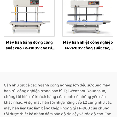
Máy hàn băng đứng công
Máy hàn nhiệt công nghiệp
suất cao FR-1100V cho túi
FR-1200V công suất cao,
lớn, máy hàn công nghiệp
đứng, cho túi lớn, có in mực
có chức năng đóng dấu in,
đặc, điều chỉnh chiều cao
máy hàn nhiệt cho bao bì
từ 8–63 cm, máy hàn băng
thực phẩm
liên tục bằng nhiệt
Gần như tất cả các ngành công nghiệp lớn đều sử dụng máy
hàn túi công nghiệp trong bao bì. Tại Wenzhou Youngsun,
chúng tôi hiểu rõ khách hàng của mình có những yêu cầu
khác nhau. Ví dụ, máy hàn túi nhựa nâng cấp L2 cũng như các
máy hàn liên tục làm bằng thép không gỉ FR-900 của chúng
tôi được thiết kế nhằm đảm bảo độ tin cậy và tốc độ cao. Các