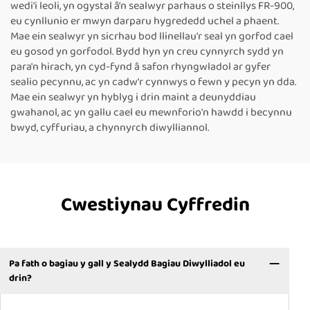
wedi'i leoli, yn ogystal â'n sealwyr parhaus o steinllys FR-900,
eu cynllunio er mwyn darparu hygrededd uchel a phaent.
Mae ein sealwyr yn sicrhau bod llinellau'r seal yn gorfod cael
eu gosod yn gorfodol. Bydd hyn yn creu cynnyrch sydd yn
para'n hirach, yn cyd-fynd â safon rhyngwladol ar gyfer
sealio pecynnu, ac yn cadw'r cynnwys o fewn y pecyn yn dda.
Mae ein sealwyr yn hyblyg i drin maint a deunyddiau
gwahanol, ac yn gallu cael eu mewnforio'n hawdd i becynnu
bwyd, cyffuriau, a chynnyrch diwylliannol.
Cwestiynau Cyffredin
Pa fath o bagiau y gall y Sealydd Bagiau Diwylliadol eu
drin?