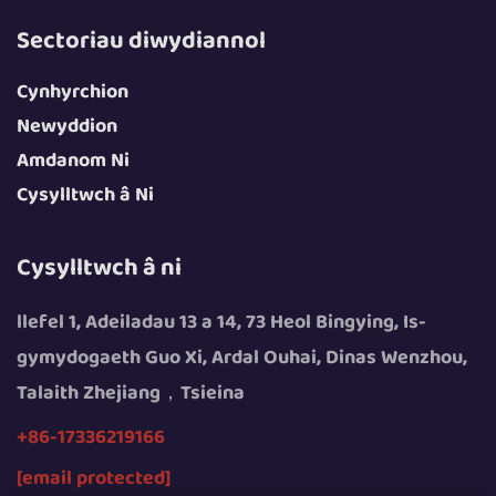
Sectoriau diwydiannol
Cynhyrchion
Newyddion
Amdanom Ni
Cysylltwch â Ni
Cysylltwch â ni
llefel 1, Adeiladau 13 a 14, 73 Heol Bingying, Is-
gymydogaeth Guo Xi, Ardal Ouhai, Dinas Wenzhou,
Talaith Zhejiang，Tsieina
+86-17336219166
[email protected]