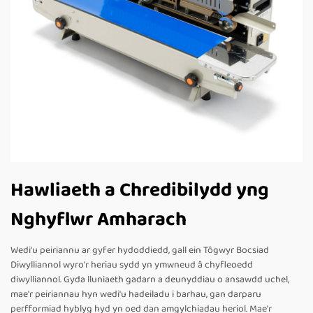
Hawliaeth a Chredibilydd yng
Nghyflwr Amharach
Wedi'u peiriannu ar gyfer hydoddiedd, gall ein Tôgwyr Bocsiad
Diwylliannol wyro'r heriau sydd yn ymwneud â chyfleoedd
diwylliannol. Gyda lluniaeth gadarn a deunyddiau o ansawdd uchel,
mae'r peiriannau hyn wedi'u hadeiladu i barhau, gan darparu
perfformiad hyblyg hyd yn oed dan amgylchiadau heriol. Mae'r