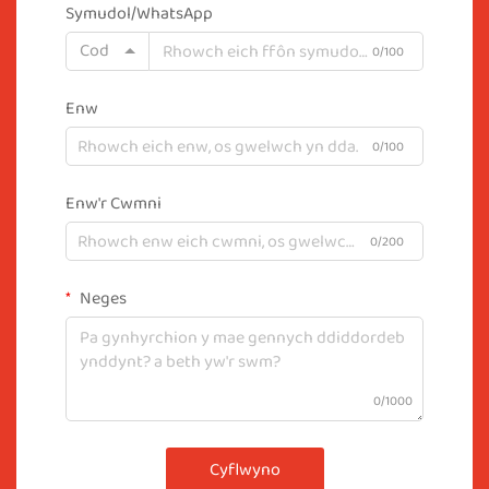
Symudol/WhatsApp
Cod
0/100
Enw
0/100
Enw'r Cwmni
0/200
Neges
0/1000
Cyflwyno