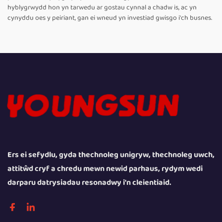
hyblygrwydd hon yn tarwedu ar gostau cynnal a chadw is, ac yn
cynyddu oes y peiriant, gan ei wneud yn investiad gwisgo i'ch busnes.
Ers ei sefydlu, gyda thechnoleg unigryw, thechnoleg uwch,
attitŵd cryf a chredu mewn newid parhaus, rydym wedi
darparu datrysiadau resonadwy i'n cleientiaid.