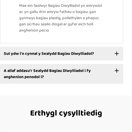
Mae ein Sealwyr Bagiau Diwylliadol yn amrywiol
ac yn gallu drin amryw fathau o bagiau, gan
gynnwys bagiau plastig, poliethylen a phapur,
gan sicrhau sealio diogel ar gyfer eich holl
anghenion pecio.
Sut ydw i'n cynnal y Sealydd Bagiau Diwylliadol?
A allaf addasu'r Sealydd Bagiau Diwylliadol i fy
anghenion penodol i?
Erthygl cysylltiedig