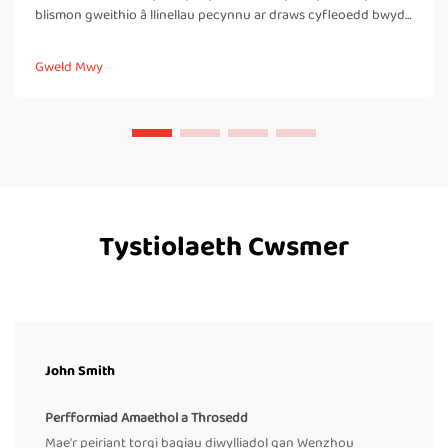
blismon gweithio â llinellau pecynnu ar draws cyfleoedd bwyd
a thrafnidiaeth, un o'r gwella rhagymadroddiedig fwyaf ar ôl
gosod peiriant tâl-ysgafn uchelgyflym ar gyfer bagiau yw codi
Gweld Mwy
sylweddol...
Tystiolaeth Cwsmer
John Smith
Perfformiad Amaethol a Throsedd
Mae'r peiriant torgi bagiau diwylliadol gan Wenzhou