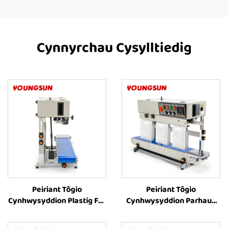
Cynnyrchau Cysylltiedig
Peiriant Tôgio
Peiriant Tôgio
Cynhwysyddion Plastig FR-
Cynhwysyddion Parhaus
900C, Peiriant Tôgio Band
FR-1000, Peiriant Argraffu
Fertigol, Pris Peiriant Tôgio
Lliw Caled ar