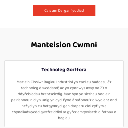
Cais am Darganfyddiad
Manteision Cwmni
Technoleg Gorffora
Mae ein Closiwr Bagiau Industriol yn cael eu haddasu â'r
technoleg diweddaraf, ac yn cynnwys mwy na 79 o
ddyfeisiadau brentseiedig. Mae hyn yn sicrhau bod ein
peiriannau nid yn unig yn cyd-fynd â safonau'r diwydiant ond
hefyd yn eu hatgymryd, gan darparu cloi cyflym a
chynaliadwyedd gwefreiddiol ar gyfer amrywiaeth o fathau o
bagiau.