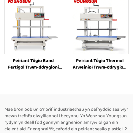
Thermol ar gyfer
Cynhwysyddion Parhaus
Cynhwysyddion Plastig
Fertigol, Peiriant Tôgio
Cynhwysyddion Llif,
Peiriant Tôgio
Cynhwysyddion Coffi
Peiriant Tôgio Band
Peiriant Tôgio Thermol
Fertigol Trwm-ddrygioni
Arweiniol Trwm-ddrygioni
FR-1100V ar gyfer
FR-1200V ar gyfer
Cynhwysyddion Mawr,
Cynhwysyddion Mawr
Peiriant Tôgio
Fertigol â Chyflwyno Lliw
Cynhwysyddion Wedi’i
Caled, Adroddiad Uchder
Argraffu â Thôc,
8–63 cm ar gyfer Peiriant
Peiriannau Tôgio Thermol
Tôgio Band Parhaus
Mae bron pob un o'r brif industriaethau yn defnyddio sealwyr
Arweiniol ar gyfer Pecynu
Thermol
mewn trefnfa diwylliannol i becynnu. Yn Wenzhou Youngsun,
Bwyd
rydym yn deall fod gennym anghenion amrywiol gan ein
cleientiaid. Er enghraifft, cafodd ein peiriant sealio plastic L2