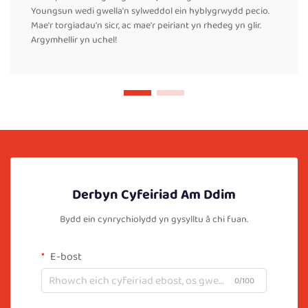
Youngsun wedi gwella'n sylweddol ein hyblygrwydd pecio.
Mae'r torgiadau'n sicr, ac mae'r peiriant yn rhedeg yn glir.
Argymhellir yn uchel!
Derbyn Cyfeiriad Am Ddim
Bydd ein cynrychiolydd yn gysylltu â chi fuan.
E-bost
0/100