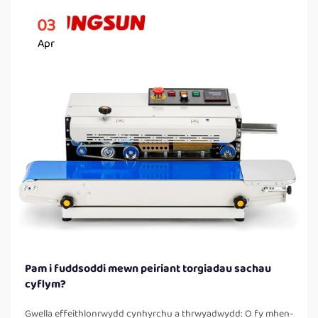
03
Apr
Pam i fuddsoddi mewn peiriant torgiadau sachau
cyflym?
Gwella effeithlonrwydd cynhyrchu a thrwyadwydd: O fy mhen-