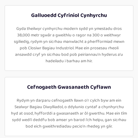
Galluoedd Cyfriniol Cynhyrchu
Gyda theilwyr cynhyrchu modern sydd yn ymestadu dros
38,000 metr sgwâr a gweithlu o ragor na 300 o weithwyr
sgiliedig, rydym yn sicrhau manwlacht a pherfformiad mewn
pob Closiwr Bagiau Industriol. Mae ein prosesau rheoli
ansawdd cryf yn sicrhau bod pob peiriannau'n hyderus a'u
hadeiladu i barhau am hir.
Cefnogaeth Gwasanaeth Cyflawn
Rydym yn darparu cefnogaeth llawn o'r cylch byw am ein
Sealwyr Bagiau Diwylliadol, o ddylunio cyntaf a chynhyrchu
hyd at osod, hyfforddi a gwasanaeth ar ôl gwerthu. Mae ein tîm
sydd wedi'i deddfu bob amser yn barod i'ch helpu, gan sicrhau
bod eich gweithrediadau pecio'n rhedeg yn glir.