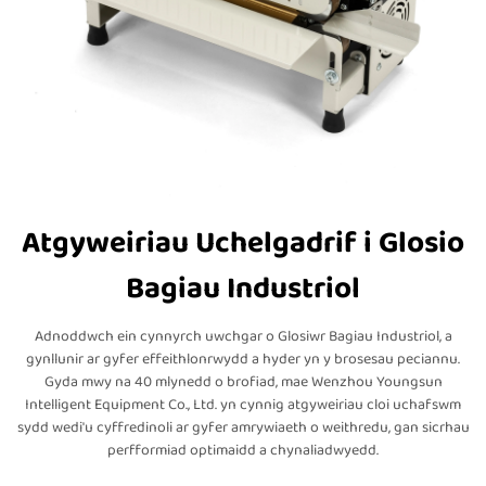
Atgyweiriau Uchelgadrif i Glosio
Bagiau Industriol
Adnoddwch ein cynnyrch uwchgar o Glosiwr Bagiau Industriol, a
gynllunir ar gyfer effeithlonrwydd a hyder yn y brosesau peciannu.
Gyda mwy na 40 mlynedd o brofiad, mae Wenzhou Youngsun
Intelligent Equipment Co., Ltd. yn cynnig atgyweiriau cloi uchafswm
sydd wedi'u cyffredinoli ar gyfer amrywiaeth o weithredu, gan sicrhau
perfformiad optimaidd a chynaliadwyedd.