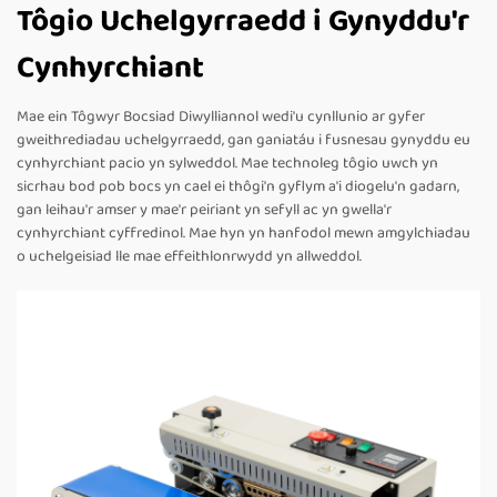
Tôgio Uchelgyrraedd i Gynyddu'r
Cynhyrchiant
Mae ein Tôgwyr Bocsiad Diwylliannol wedi'u cynllunio ar gyfer
gweithrediadau uchelgyrraedd, gan ganiatáu i fusnesau gynyddu eu
cynhyrchiant pacio yn sylweddol. Mae technoleg tôgio uwch yn
sicrhau bod pob bocs yn cael ei thôgi'n gyflym a'i diogelu'n gadarn,
gan leihau'r amser y mae'r peiriant yn sefyll ac yn gwella'r
cynhyrchiant cyffredinol. Mae hyn yn hanfodol mewn amgylchiadau
o uchelgeisiad lle mae effeithlonrwydd yn allweddol.