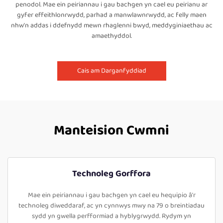
penodol. Mae ein peiriannau i gau bachgen yn cael eu peirianu ar
gyfer effeithlonrwydd, parhad a manwlawnrwydd, ac felly maen
nhw'n addas i ddefnydd mewn rhaglenni bwyd, meddyginiaethau ac
amaethyddol.
Cais am Darganfyddiad
Manteision Cwmni
Technoleg Gorffora
Mae ein peiriannau i gau bachgen yn cael eu hequipio â'r
technoleg diweddaraf, ac yn cynnwys mwy na 79 o breintiadau
sydd yn gwella perfformiad a hyblygrwydd. Rydym yn