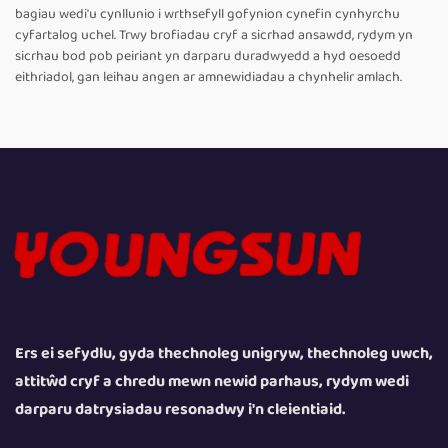
bagiau wedi'u cynllunio i wrthsefyll gofynion cynefin cynhyrchu
cyfartalog uchel. Trwy brofiadau cryf a sicrhad ansawdd, rydym yn
sicrhau bod pob peiriant yn darparu duradwyedd a hyd oesoedd
eithriadol, gan leihau angen ar amnewidiadau a chynhelir amlach.
Ers ei sefydlu, gyda thechnoleg unigryw, thechnoleg uwch,
attitŵd cryf a chredu mewn newid parhaus, rydym wedi
darparu datrysiadau resonadwy i'n cleientiaid.