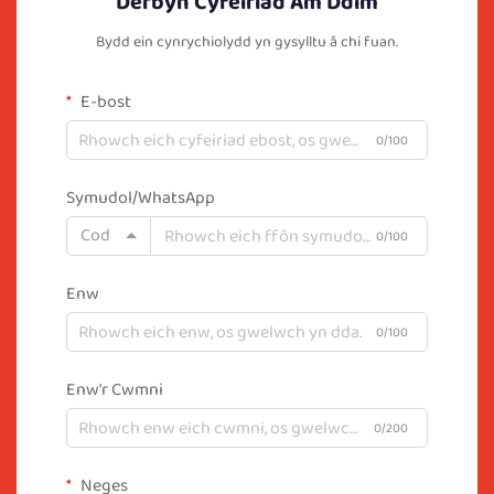
Derbyn Cyfeiriad Am Ddim
Bydd ein cynrychiolydd yn gysylltu â chi fuan.
E-bost
0/100
Symudol/WhatsApp
Cod
0/100
Enw
0/100
Enw'r Cwmni
0/200
Neges