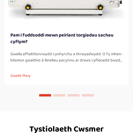
Pam i fuddsoddi mewn peiriant torgiadau sachau
cyflym?
Gwella effeithlonrwydd cynhyrchu a thrwyadwydd: O fy mhen-
blismon gweithio â llinellau pecynnu ar draws cyfleoedd bwyd
a thrafnidiaeth, un o'r gwella rhagymadroddiedig fwyaf ar ôl
gosod peiriant tâl-ysgafn uchelgyflym ar gyfer bagiau yw codi
Gweld Mwy
sylweddol...
Tystiolaeth Cwsmer