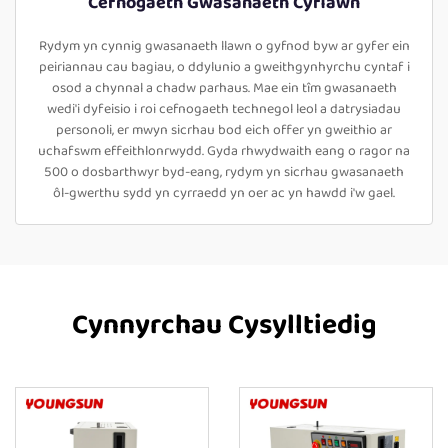
Cefnogaeth Gwasanaeth Cyflawn
Rydym yn cynnig gwasanaeth llawn o gyfnod byw ar gyfer ein
peiriannau cau bagiau, o ddylunio a gweithgynhyrchu cyntaf i
osod a chynnal a chadw parhaus. Mae ein tîm gwasanaeth
wedi'i dyfeisio i roi cefnogaeth technegol leol a datrysiadau
personoli, er mwyn sicrhau bod eich offer yn gweithio ar
uchafswm effeithlonrwydd. Gyda rhwydwaith eang o ragor na
500 o dosbarthwyr byd-eang, rydym yn sicrhau gwasanaeth
ôl-gwerthu sydd yn cyrraedd yn oer ac yn hawdd i'w gael.
Cynnyrchau Cysylltiedig