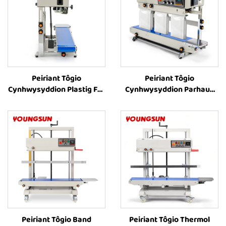
Peiriant Tôgio
Peiriant Tôgio
Cynhwysyddion Plastig FR-
Cynhwysyddion Parhaus
900C, Peiriant Tôgio Band
FR-1000, Peiriant Argraffu
Fertigol, Pris Peiriant Tôgio
Lliw Caled ar
Thermol ar gyfer
Cynhwysyddion Parhaus
Cynhwysyddion Plastig
Fertigol, Peiriant Tôgio
Cynhwysyddion Llif,
Peiriant Tôgio
Cynhwysyddion Coffi
Peiriant Tôgio Band
Peiriant Tôgio Thermol