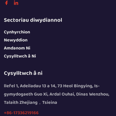
Sectoriau diwydiannol
Cynhyrchion
Newyddion
Amdanom Ni
Cysylltwch â Ni
Cysylltwch â ni
llefel 1, Adeiladau 13 a 14, 73 Heol Bingying, Is-
gymydogaeth Guo Xi, Ardal Ouhai, Dinas Wenzhou,
Talaith Zhejiang，Tsieina
+86-17336219166