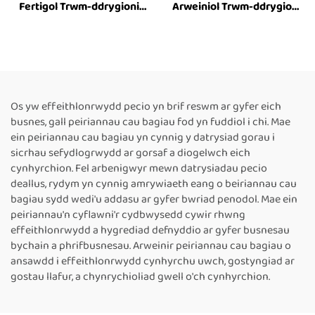
Fertigol Trwm-ddrygioni
Arweiniol Trwm-ddrygioni
FR-1100V ar gyfer
FR-1200V ar gyfer
Cynhwysyddion Mawr,
Cynhwysyddion Mawr
Peiriant Tôgio
Fertigol â Chyflwyno Lliw
Cynhwysyddion Wedi’i
Caled, Adroddiad Uchder
Argraffu â Thôc,
8–63 cm ar gyfer Peiriant
Peiriannau Tôgio Thermol
Tôgio Band Parhaus
Os yw effeithlonrwydd pecio yn brif reswm ar gyfer eich
Arweiniol ar gyfer Pecynu
Thermol
busnes, gall peiriannau cau bagiau fod yn fuddiol i chi. Mae
Bwyd
ein peiriannau cau bagiau yn cynnig y datrysiad gorau i
sicrhau sefydlogrwydd ar gorsaf a diogelwch eich
cynhyrchion. Fel arbenigwyr mewn datrysiadau pecio
deallus, rydym yn cynnig amrywiaeth eang o beiriannau cau
bagiau sydd wedi'u addasu ar gyfer bwriad penodol. Mae ein
peiriannau'n cyflawni'r cydbwysedd cywir rhwng
effeithlonrwydd a hygrediad defnyddio ar gyfer busnesau
bychain a phrifbusnesau. Arweinir peiriannau cau bagiau o
ansawdd i effeithlonrwydd cynhyrchu uwch, gostyngiad ar
gostau llafur, a chynrychioliad gwell o'ch cynhyrchion.