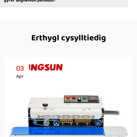
gyfer anghenion penodol?
Erthygl cysylltiedig
03
Apr