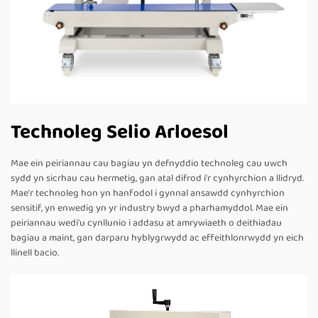
Technoleg Selio Arloesol
Mae ein peiriannau cau bagiau yn defnyddio technoleg cau uwch
sydd yn sicrhau cau hermetig, gan atal difrod i'r cynhyrchion a llidryd.
Mae'r technoleg hon yn hanfodol i gynnal ansawdd cynhyrchion
sensitif, yn enwedig yn yr industry bwyd a pharhamyddol. Mae ein
peiriannau wedi'u cynllunio i addasu at amrywiaeth o deithiadau
bagiau a maint, gan darparu hyblygrwydd ac effeithlonrwydd yn eich
llinell bacio.