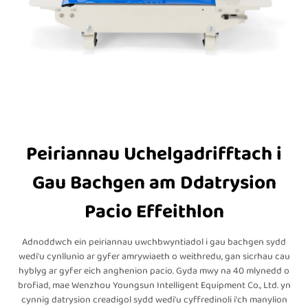
Peiriannau Uchelgadrifftach i
Gau Bachgen am Ddatrysion
Pacio Effeithlon
Adnoddwch ein peiriannau uwchbwyntiadol i gau bachgen sydd
wedi'u cynllunio ar gyfer amrywiaeth o weithredu, gan sicrhau cau
hyblyg ar gyfer eich anghenion pacio. Gyda mwy na 40 mlynedd o
brofiad, mae Wenzhou Youngsun Intelligent Equipment Co., Ltd. yn
cynnig datrysion creadigol sydd wedi'u cyffredinoli i'ch manylion