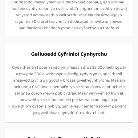
buddsoddi mewn ymchwil a datblygiad parhaus, gan sicrhau
bod ein cynhyrchion yn cyd-fynd â'r anghenion sydd yn newid
yn ystod amrywiaeth o weithredu. Mae ein tîm arbenigol o
ragor na 50 o broffesiynol yn dedicated i chwilio am newid,
gan darparu i chi ddatrysion cau cyfoethog a threfnus.
Galluoedd Cyfriniol Cynhyrchu
Gyda theslen fodern sydd yn ymestyn dros 38,000 metr sgwâr
a mwy na 300 o weithwyr sgiliedig, rydym yn cynnal rheoli
ansawdd cryf trwy gydol y broses gweithgynhyrchu. Mae ein
peiriannu CNC uwch-benhafol yn sicrhau manwlacht uchel a
safonau cyson mewn pob cydran. Mae'r ymrwymiad hwn at
ansawdd yn sicrhau bod ein peiriannau cau bagiau yn
gweithio'n gyson a hyblyg, gan leihau'r amser nad yw'r peiriant
yn gweithio a chynyddu'r cynhyrchiant.