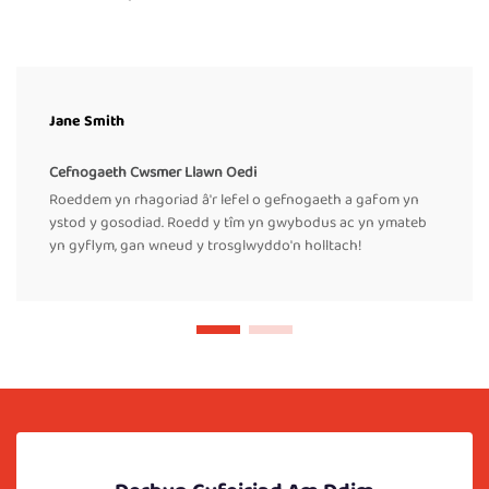
Jane Smith
Cefnogaeth Cwsmer Llawn Oedi
Roeddem yn rhagoriad â'r lefel o gefnogaeth a gafom yn
ystod y gosodiad. Roedd y tîm yn gwybodus ac yn ymateb
yn gyflym, gan wneud y trosglwyddo'n holltach!