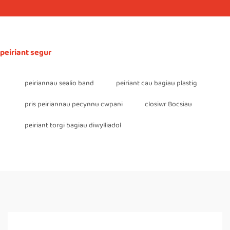
peiriant segur
peiriannau sealio band
peiriant cau bagiau plastig
pris peiriannau pecynnu cwpani
closiwr Bocsiau
peiriant torgi bagiau diwylliadol