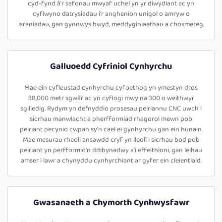
cyd-fynd â'r safonau mwyaf uchel yn yr diwydiant ac yn
cyflwyno datrysiadau i'r anghenion unigol o amryw o
israniadau, gan gynnwys bwyd, meddyginiaethau a chosmeteg.
Galluoedd Cyfriniol Cynhyrchu
Mae ein cyfleustad cynhyrchu cyfoethog yn ymestyn dros
38,000 metr sgwâr ac yn cyflogi mwy na 300 o weithwyr
sgiliedig. Rydym yn defnyddio prosesau peiriannu CNC uwch i
sicrhau manwlacht a pherfformiad rhagorol mewn pob
peiriant pecynio cwpan sy'n cael ei gynhyrchu gan ein hunain.
Mae mesurau rheoli ansawdd cryf yn lleoli i sicrhau bod pob
peiriant yn perfformio'n ddibynadwy a'i effeithloni, gan leihau
amser i lawr a chynyddu cynhyrchiant ar gyfer ein cleientiaid.
Gwasanaeth a Chymorth Cynhwysfawr