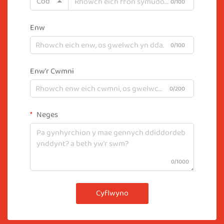
Cod
0/100
Enw
0/100
Enw'r Cwmni
0/200
Neges
0/1000
Cyflwyno