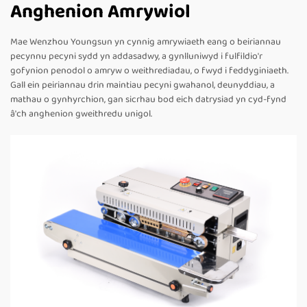
Anghenion Amrywiol
Mae Wenzhou Youngsun yn cynnig amrywiaeth eang o beiriannau
pecynnu pecyni sydd yn addasadwy, a gynlluniwyd i fulfildio'r
gofynion penodol o amryw o weithrediadau, o fwyd i feddyginiaeth.
Gall ein peiriannau drin maintiau pecyni gwahanol, deunyddiau, a
mathau o gynhyrchion, gan sicrhau bod eich datrysiad yn cyd-fynd
â'ch anghenion gweithredu unigol.