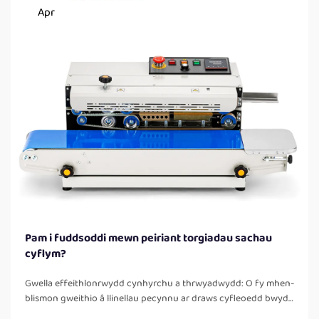
Apr
Pam i fuddsoddi mewn peiriant torgiadau sachau
cyflym?
Gwella effeithlonrwydd cynhyrchu a thrwyadwydd: O fy mhen-
blismon gweithio â llinellau pecynnu ar draws cyfleoedd bwyd
a thrafnidiaeth, un o'r gwella rhagymadroddiedig fwyaf ar ôl