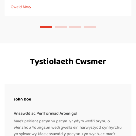
gosod peiriant tâl-ysgafn uchelgyflym ar gyfer bagiau yw codi
Gweld Mwy
sylweddol...
Tystiolaeth Cwsmer
John Doe
Ansawdd ac Perfformiad Arbenigol
Mae'r peiriant pecynnu pecyni yr ydym wedi'i brynu o
Wenzhou Youngsun wedi gwella ein harwystydd cynhyrchu
yn sylwadwy. Mae ansawdd y pecynnu yn wych, ac mae'r