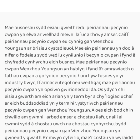
Peiriant Tôgio
Fertigol â Chyflwyno Lliw
Cynhwysyddion Wedi’i
Caled, Adroddiad Uchder
Argraffu â Thôc,
8–63 cm ar gyfer Peiriant
Peiriannau Tôgio Thermol
Tôgio Band Parhaus
Mae busnesau sydd eisiau gweithredu peiriannau pecynio
Arweiniol ar gyfer Pecynu
Thermol
cwpan yn elwa ar wellhad mewn llafur a thrwy amser. Caiff
Bwyd
peiriannau pecynio cwpan eu cynnig gan Wenzhou
Youngsun ar brisiau cystadleuol. Mae ein peiriannau yn dod â
nifer o fodelau sydd wedi'u cynllunio i becynio cwpan i fynd â
chyfradd cynhyrchu eich busnes. Mae peiriannau pecynio
cwpan Wenzhou Youngsun yn hyblyg i fynd â'r amrywiaeth o
fathau cwpan a gofynion pecynio. I unrhyw fusnes yn yr
industry bwyd, ffarmaceutegol neu weithgar, mae peiriannau
pecynio cwpan yn opsiwn gwirioneddol da. Os ydych chi
eisiau gwerth am eich arian yn y term byr a chyflogiad uchaf
ar eich buddsoddiad yn y term hir, ystyriwch peiriannau
pecynio cwpan gan Wenzhou Youngsun. A oes eich bod chi'n
chwilio am gwmni i arbed amser a chostau llafur, naill ai
cwmni sydd â chostau uwch na chostau cynhyrchu, bydd
peiriannau pecynio cwpan gan Wenzhou Youngsun yn
gwneud y gwaith. Er mwyn cyfeirio, mae'r costau yn wyraidd