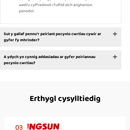
wedi'u cyffredinoli i fulfild eich anghenion
penodol.
Sut y gallaf pennu'r peiriant pecynio cwrtiau cywir ar
gyfer fy mhrinder?
A ydych yn cynnig addasiadau ar gyfer peiriannau
pecynio cwrtiau?
Erthygl cysylltiedig
03