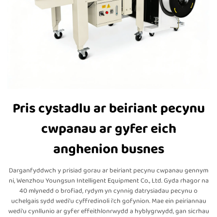
Pris cystadlu ar beiriant pecynu
cwpanau ar gyfer eich
anghenion busnes
Darganfyddwch y prisiad gorau ar beiriant pecynu cwpanau gennym
ni, Wenzhou Youngsun Intelligent Equipment Co., Ltd. Gyda rhagor na
40 mlynedd o brofiad, rydym yn cynnig datrysiadau pecynu o
uchelgais sydd wedi'u cyffredinoli i'ch gofynion. Mae ein peiriannau
wedi'u cynllunio ar gyfer effeithlonrwydd a hyblygrwydd, gan sicrhau