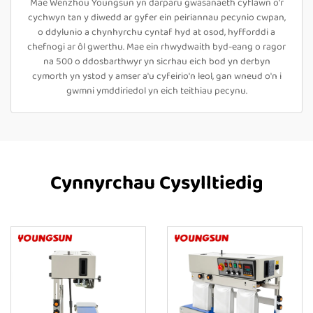
Mae Wenzhou Youngsun yn darparu gwasanaeth cyflawn o'r
cychwyn tan y diwedd ar gyfer ein peiriannau pecynio cwpan,
o ddylunio a chynhyrchu cyntaf hyd at osod, hyfforddi a
chefnogi ar ôl gwerthu. Mae ein rhwydwaith byd-eang o ragor
na 500 o ddosbarthwyr yn sicrhau eich bod yn derbyn
cymorth yn ystod y amser a'u cyfeirio'n leol, gan wneud o'n i
gwmni ymddiriedol yn eich teithiau pecynu.
Cynnyrchau Cysylltiedig