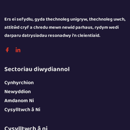
Ers ei sefydlu, gyda thechnoleg unigryw, thechnoleg uwch,
attitŵd cryf a chredu mewn newid parhaus, rydym wedi
darparu datrysiadau resonadwy i'n cleientiaid.
Sectoriau diwydiannol
Cynhyrchion
Newyddion
Amdanom Ni
Cysylltwch â Ni
Cysylltwch â ni