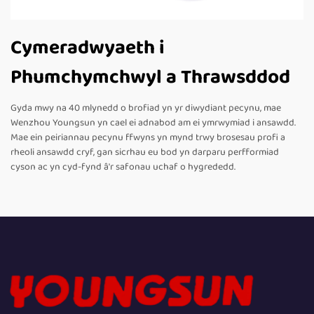
Cymeradwyaeth i
Phumchymchwyl a Thrawsddod
Gyda mwy na 40 mlynedd o brofiad yn yr diwydiant pecynu, mae
Wenzhou Youngsun yn cael ei adnabod am ei ymrwymiad i ansawdd.
Mae ein peiriannau pecynu ffwyns yn mynd trwy brosesau profi a
rheoli ansawdd cryf, gan sicrhau eu bod yn darparu perfformiad
cyson ac yn cyd-fynd â'r safonau uchaf o hygrededd.