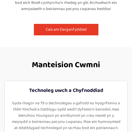
bod eich llinell cynhyrchu'n rhedeg yn glir. Archwiliwch ein
amrywiaeth o beiriannau pecynu cwpanau heddiw!
Cais am Darganfyddiad
Manteision Cwmni
Technoleg uwch a Chyfnoddiad
Gyda rhagor na 79 o dechnolegau a gafodd eu hysgrifennu a
thîm Ymchwil a Datblygu sydd wedi'i dyfeisio'n benodol, mae
Wenzhou Youngsun yn annibynnol yn creu newid yn y
meysydd o beiriannau pecynu cwpanau. Mae ein hymrwymiad
at ddatblygiad technolegol yn sicrhau bod ein peiriannau'n