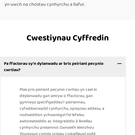
yn uwch na chostau cynhyrchu a llafur.
Cwestiynau Cyffredin
Pa ffactorau sy'n dylanwadu ar bris peiriant pecynio
cwrtiau?
Mae pris peiriant pecynio cwrtiau yn cael ei
ddylanwadu gan amryw o ffactorau, gan
gynnwys specifigeddau'r peiriannau,
cyfaddasrwydd cynhyrchu, opsiynau addasu, a
nodweddion ychwanegol fel lefelau
awtomateiddio ac integreiddio â llinellau
cynhyrchu presennol. Gwnaeth Wenzhou
Youngsun cynnig prisiau cystadleuol sydd