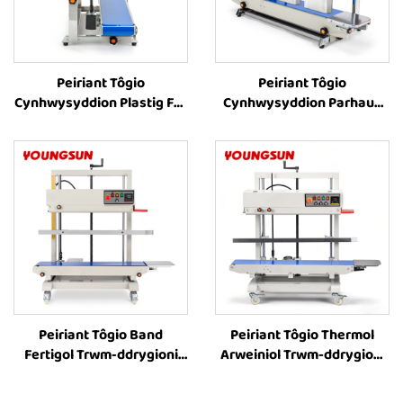
Peiriant Tôgio
Peiriant Tôgio
Cynhwysyddion Plastig FR-
Cynhwysyddion Parhaus
900C, Peiriant Tôgio Band
FR-1000, Peiriant Argraffu
Fertigol, Pris Peiriant Tôgio
Lliw Caled ar
Thermol ar gyfer
Cynhwysyddion Parhaus
Cynhwysyddion Plastig
Fertigol, Peiriant Tôgio
Cynhwysyddion Llif,
Peiriant Tôgio
Cynhwysyddion Coffi
Peiriant Tôgio Band
Peiriant Tôgio Thermol
Fertigol Trwm-ddrygioni
Arweiniol Trwm-ddrygioni
FR-1100V ar gyfer
FR-1200V ar gyfer
Cynhwysyddion Mawr,
Cynhwysyddion Mawr