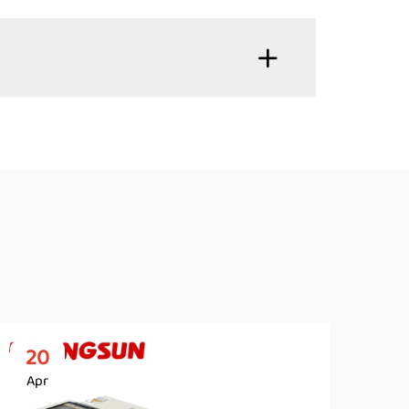
20
2
Apr
Ap