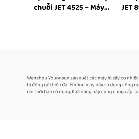
chuỗi JET 4525 – Máy
JET 8
bao bì co nhiệt, máy bao
nhiệt
bì ống co nhiệt, thiết bị
bị 
công nghiệp dùng màng
nhựa plastic để bao bì
sách, chai và hộp
Wenzhou Youngsun sản xuất các máy lò sấy co nhiệt c
bị đóng gói hiện đại. Những máy này sử dụng công ng
dài thời hạn sử dụng. Khả năng này cũng cung cấp c