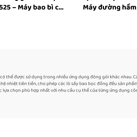
525 – Máy bao bì co
Máy đường hầm
, máy co nhiệt, thiết
nhiệt, máy cuộn co 
đóng gói co nhiệt
máy đường hầm
dùng cho hộp
nhiệt, máy đóng 
bằng màng co 
ó thể được sử dụng trong nhiều ứng dụng đóng gói khác nhau. Các 
hệ nhiệt tiên tiến, cho phép các lò sấy bao bọc đồng đều sản phẩ
ác lựa chọn phù hợp nhất với nhu cầu cụ thể của từng ứng dụng c