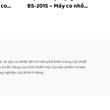
 co
BS-2015 – Máy co nhỏ
nhiệt,
gọn, máy đường hầm co
 co
nhiệt dạng lưới, máy bao
gói
bì co màng nhựa cho
PE
hộp và chai
lò sấy co nhiệt đã trở nên phổ biến trong các thiết
m, từ đó nâng cao tính thẩm mỹ của sản phẩm và kéo
ông nghiệp của khách hàng.