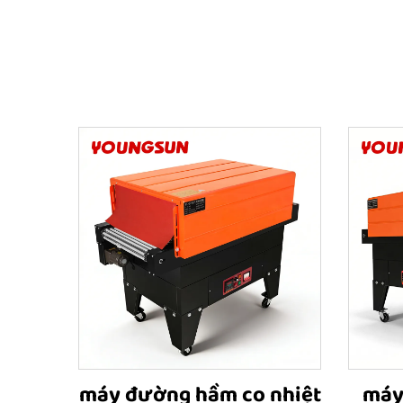
máy đường hầm co nhiệt
máy