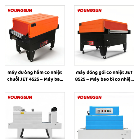
máy đường hầm co nhiệt
máy đóng gói co nhiệt JET
chuỗi JET 4525 – Máy bao
8525 – Máy bao bì co nhiệt,
bì co nhiệt, máy bao bì ống
máy co nhiệt, thiết bị đóng
co nhiệt, thiết bị công
gói co nhiệt dùng cho hộp
nghiệp dùng màng nhựa
plastic để bao bì sách, chai
và hộp