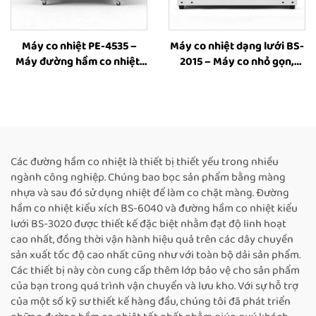
Máy co nhiệt PE-4535 –
Máy co nhiệt dạng lưới BS-
Máy đường hầm co nhiệt,
2015 – Máy co nhỏ gọn,
máy cuộn co nhiệt, máy
máy đường hầm co nhiệt
đường hầm co nhiệt, máy
dạng lưới, máy bao bì co
đóng gói bằng màng co PE
màng nhựa cho hộp và chai
Các đường hầm co nhiệt là thiết bị thiết yếu trong nhiều
ngành công nghiệp. Chúng bao bọc sản phẩm bằng màng
nhựa và sau đó sử dụng nhiệt để làm co chặt màng. Đường
hầm co nhiệt kiểu xích BS-6040 và đường hầm co nhiệt kiểu
lưới BS-3020 được thiết kế đặc biệt nhằm đạt độ linh hoạt
cao nhất, đồng thời vận hành hiệu quả trên các dây chuyền
sản xuất tốc độ cao nhất cũng như với toàn bộ dải sản phẩm.
Các thiết bị này còn cung cấp thêm lớp bảo vệ cho sản phẩm
của bạn trong quá trình vận chuyển và lưu kho. Với sự hỗ trợ
của một số kỹ sư thiết kế hàng đầu, chúng tôi đã phát triển