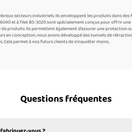
s film rétractable
pour film PE, mac
pour caisses
d’emballage sous 
reux secteurs industriels. Ils enveloppent les produits dans des fi
6040 et à filet BS-3020 sont spécialement conçus pour offrir une gr
rétractable
me de produits. Ils permettent également d’assurer une protection 
eurs en conception, nous avons développé des tunnels de rétractio
. Cela permet à nos futurs clients de s’inquiéter moins.
Questions fréquentes
 fabriquez-vous ?