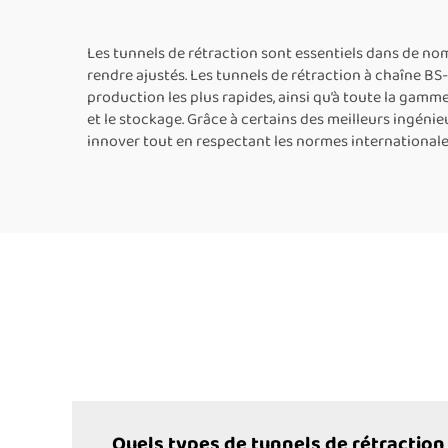
pour manchons,
sou
machine d’emballage
Les tunnels de rétraction sont essentiels dans de nomb
rendre ajustés. Les tunnels de rétraction à chaîne BS-
sous film plastique pour
production les plus rapides, ainsi qu’à toute la gam
livres, bouteilles et
et le stockage. Grâce à certains des meilleurs ingéni
innover tout en respectant les normes internationales
autres produits
Quels types de tunnels de rétraction