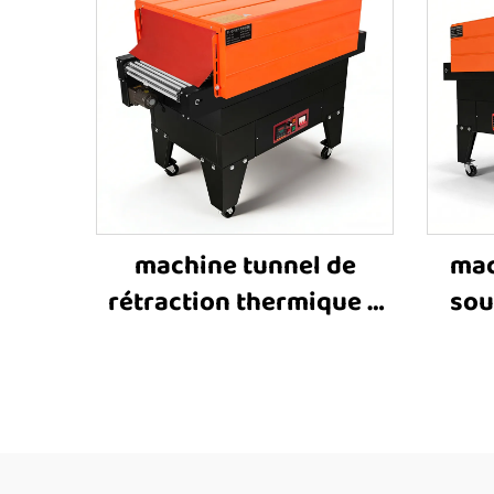
machine tunnel de
mac
rétraction thermique à
sou
chaîne 4525 JET,
85
machine d’emballage
d’e
sous film rétractable,
rétr
machine industrielle de
rét
rétraction thermique
équi