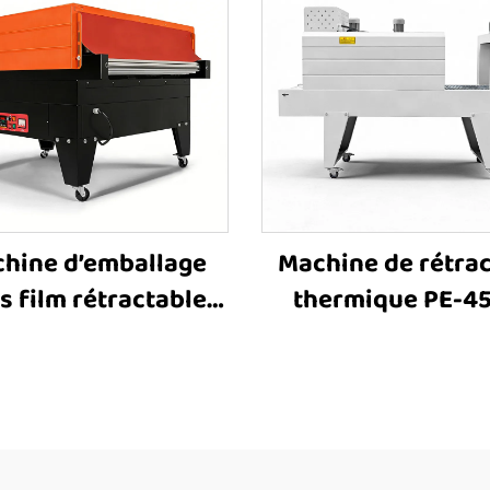
hine d’emballage
Machine de rétra
s film rétractable
thermique PE-45
25 JET, machine
machine tunnel
mballage sous film
rétraction, mach
actable, machine de
d’enrobage tunn
raction thermique,
machine tunnel
pement d’emballage
rétraction therm