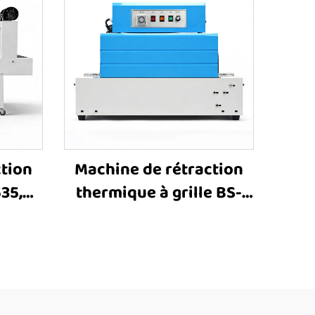
ction
Machine de rétraction
35,
thermique à grille BS-
 de
2015, petite machine
ine
d’emballage sous film
el,
rétractable, tunnel de
 de
rétraction thermique
ique
pour caisses, machine