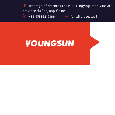
1er étage, bâtiments 13 et 14, 73 Bingying Road, Guo Xi Sub
province du Zhejiang, Chine
+86-17336219166
[email protected]