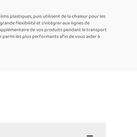
hine
d’emballage sous film
film
plastique rétractable
lms plastiques, puis utilisent de la chaleur pour les
ande flexibilité et s’intégrer aux lignes de
pour bouteilles
supplémentaire de vos produits pendant le transport
n parmi les plus performants afin de vous aider à