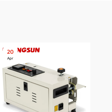
20
2
Apr
Ap