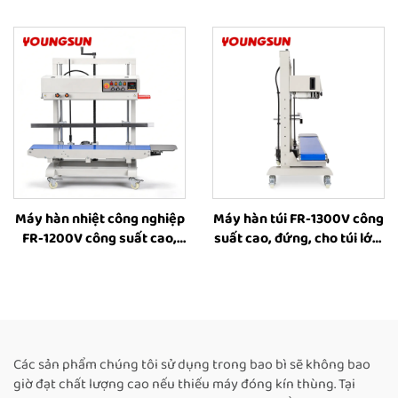
thùng carton nhỏ, máy dán
lớn, máy hàn công nghiệp
băng keo cho hộp, máy
có chức năng đóng dấu in,
đóng gói hộp do nhà sản
máy hàn nhiệt cho bao bì
xuất cung cấp
thực phẩm
Máy hàn nhiệt công nghiệp
Máy hàn túi FR-1300V công
FR-1200V công suất cao,
suất cao, đứng, cho túi lớn,
đứng, cho túi lớn, có in mực
có in phun mực, máy hàn
đặc, điều chỉnh chiều cao
nhiệt cho túi nhựa, nhà
từ 8–63 cm, máy hàn băng
cung cấp máy hàn nhiệt
liên tục bằng nhiệt
cho túi thực phẩm, máy
hàn liên tục tự động
Các sản phẩm chúng tôi sử dụng trong bao bì sẽ không bao
giờ đạt chất lượng cao nếu thiếu máy đóng kín thùng. Tại