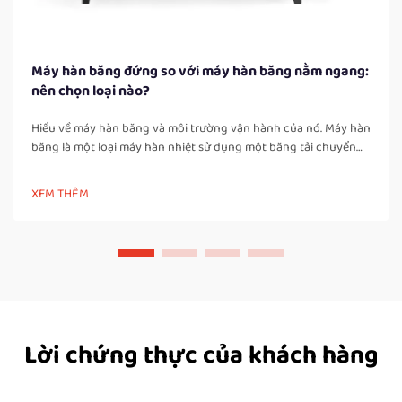
Máy hàn băng đứng so với máy hàn băng nằm ngang:
nên chọn loại nào?
Hiểu về máy hàn băng và môi trường vận hành của nó. Máy hàn
băng là một loại máy hàn nhiệt sử dụng một băng tải chuyển
động để đưa túi hoặc bao bì đi qua các vùng được đun nóng
và làm nguội, tạo ra mối hàn chắc chắn và kín khí. Khác với các
XEM THÊM
máy hàn xung thủ công, máy hàn băng…
Lời chứng thực của khách hàng