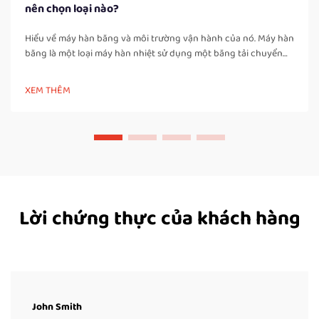
nên chọn loại nào?
Hiểu về máy hàn băng và môi trường vận hành của nó. Máy hàn
băng là một loại máy hàn nhiệt sử dụng một băng tải chuyển
động để đưa túi hoặc bao bì đi qua các vùng được đun nóng
và làm nguội, tạo ra mối hàn chắc chắn và kín khí. Khác với các
XEM THÊM
máy hàn xung thủ công, máy hàn băng…
Lời chứng thực của khách hàng
John Smith