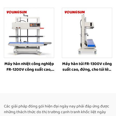
thùng carton nhỏ, máy dán
lớn, máy hàn công nghiệp
băng keo cho hộp, máy
có chức năng đóng dấu in,
đóng gói hộp do nhà sản
máy hàn nhiệt cho bao bì
xuất cung cấp
thực phẩm
Máy hàn nhiệt công nghiệp
Máy hàn túi FR-1300V công
FR-1200V công suất cao,
suất cao, đứng, cho túi lớn,
đứng, cho túi lớn, có in mực
có in phun mực, máy hàn
đặc, điều chỉnh chiều cao
nhiệt cho túi nhựa, nhà
từ 8–63 cm, máy hàn băng
cung cấp máy hàn nhiệt
liên tục bằng nhiệt
cho túi thực phẩm, máy
hàn liên tục tự động
Các giải pháp đóng gói hiện đại ngày nay phải đáp ứng được
những thách thức do thị trường cạnh tranh khốc liệt ngày