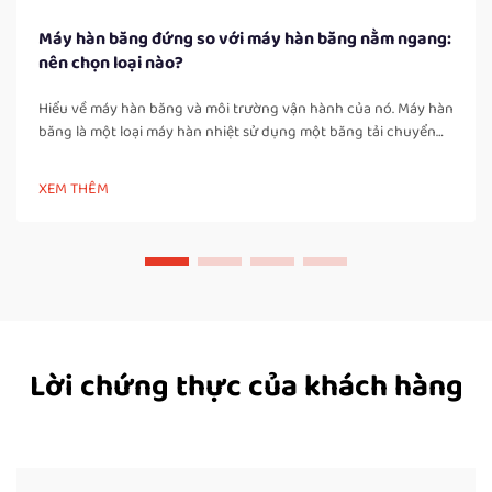
Máy hàn băng đứng so với máy hàn băng nằm ngang:
nên chọn loại nào?
Hiểu về máy hàn băng và môi trường vận hành của nó. Máy hàn
băng là một loại máy hàn nhiệt sử dụng một băng tải chuyển
động để đưa túi hoặc bao bì đi qua các vùng được đun nóng
và làm nguội, tạo ra mối hàn chắc chắn và kín khí. Khác với các
XEM THÊM
máy hàn xung thủ công, máy hàn băng…
Lời chứng thực của khách hàng