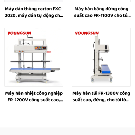
Máy dán thùng carton FXC-
Máy hàn băng đứng công
2020, máy dán tự động cho
suất cao FR-1100V cho túi
thùng carton nhỏ, máy dán
lớn, máy hàn công nghiệp
băng keo cho hộp, máy
có chức năng đóng dấu in,
đóng gói hộp do nhà sản
máy hàn nhiệt cho bao bì
xuất cung cấp
thực phẩm
Máy hàn nhiệt công nghiệp
Máy hàn túi FR-1300V công
FR-1200V công suất cao,
suất cao, đứng, cho túi lớn,
đứng, cho túi lớn, có in mực
có in phun mực, máy hàn
đặc, điều chỉnh chiều cao
nhiệt cho túi nhựa, nhà
từ 8–63 cm, máy hàn băng
cung cấp máy hàn nhiệt
liên tục bằng nhiệt
cho túi thực phẩm, máy
hàn liên tục tự động