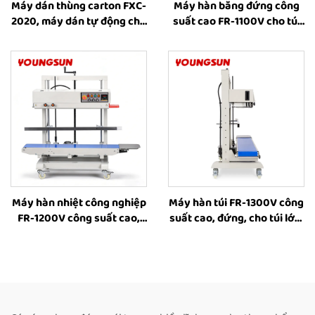
Máy dán thùng carton FXC-
Máy hàn băng đứng công
2020, máy dán tự động cho
suất cao FR-1100V cho túi
thùng carton nhỏ, máy dán
lớn, máy hàn công nghiệp
băng keo cho hộp, máy
có chức năng đóng dấu in,
đóng gói hộp do nhà sản
máy hàn nhiệt cho bao bì
xuất cung cấp
thực phẩm
Máy hàn nhiệt công nghiệp
Máy hàn túi FR-1300V công
FR-1200V công suất cao,
suất cao, đứng, cho túi lớn,
đứng, cho túi lớn, có in mực
có in phun mực, máy hàn
đặc, điều chỉnh chiều cao
nhiệt cho túi nhựa, nhà
từ 8–63 cm, máy hàn băng
cung cấp máy hàn nhiệt
liên tục bằng nhiệt
cho túi thực phẩm, máy
hàn liên tục tự động