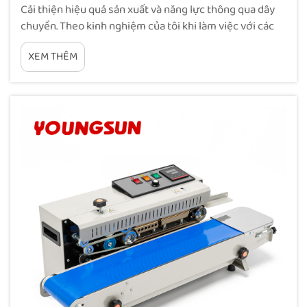
Cải thiện hiệu quả sản xuất và năng lực thông qua dây
chuyền. Theo kinh nghiệm của tôi khi làm việc với các
dây chuyền đóng gói tại các cơ sở sản xuất thực phẩm
XEM THÊM
và sản phẩm công nghiệp, một trong những cải tiến rõ
rệt nhất ngay sau khi lắp đặt máy hàn túi tốc độ cao là
sự gia tăng đáng kể…