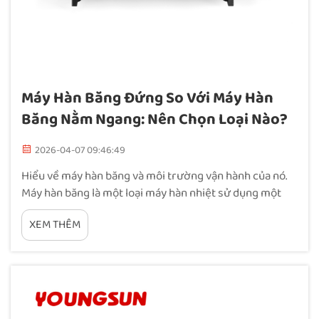
Máy Hàn Băng Đứng So Với Máy Hàn
Băng Nằm Ngang: Nên Chọn Loại Nào?
2026-04-07 09:46:49
Hiểu về máy hàn băng và môi trường vận hành của nó.
Máy hàn băng là một loại máy hàn nhiệt sử dụng một
băng tải chuyển động để đưa túi hoặc bao bì đi qua các
XEM THÊM
vùng được đun nóng và làm nguội, tạo ra mối hàn chắc
chắn và kín khí. Khác với các máy hàn xung thủ công,
máy hàn băng…