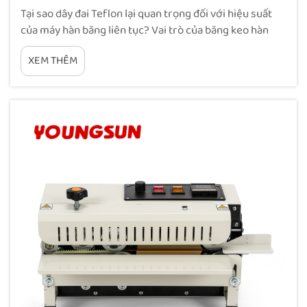
Tại sao dây đai Teflon lại quan trọng đối với hiệu suất
của máy hàn băng liên tục? Vai trò của băng keo hàn
nhiệt PTFE trong dẫn nhiệt, khả năng chống dính và độ
XEM THÊM
đồng đều của mối hàn. Dây đai PTFE về cơ bản là thành
phần giúp máy hàn băng liên tục hoạt động đúng cách,
xử lý...