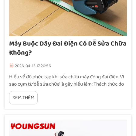
Máy Buộc Dây Đai Điện Có Dễ Sửa Chữa
Không?
2026-04-13 17:20:56
Hiểu về độ phức tạp khi sửa chữa máy đóng đai điện. Vì
sao cụm từ 'dễ sửa chữa' là gây hiểu lầm: Thách thức do
tích hợp điện – cơ. Máy đóng đai điện kết hợp hệ thống
XEM THÊM
điều khiển điện với các bộ phận cơ khí mạnh mẽ, dẫn
đến những vấn đề...