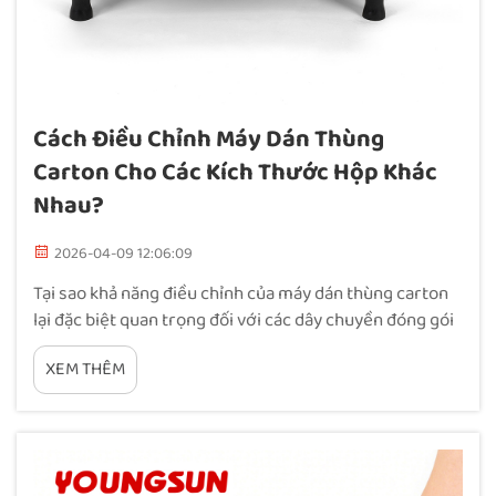
Cách Điều Chỉnh Máy Dán Thùng
Carton Cho Các Kích Thước Hộp Khác
Nhau?
2026-04-09 12:06:09
Tại sao khả năng điều chỉnh của máy dán thùng carton
lại đặc biệt quan trọng đối với các dây chuyền đóng gói
đa kích thước? Ngày nay, các dây chuyền đóng gói đang
XEM THÊM
chịu áp lực lớn trong việc xử lý nhiều loại kích thước
thùng carton khác nhau, đồng thời vẫn phải duy trì tốc
độ cao và đảm bảo chất lượng mối dán tốt. Khi sử dụng
những...