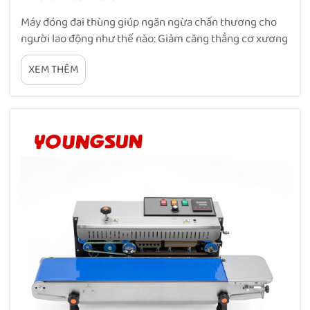
Máy đóng đai thùng giúp ngăn ngừa chấn thương cho
người lao động như thế nào: Giảm căng thẳng cơ xương
thông qua tự động hóa các công việc đóng đai thủ công.
XEM THÊM
Khi người lao động phải đóng đai thùng bằng tay suốt
cả ngày, họ sẽ phải cúi người nhiều lần, xoay vặn cơ thể
và...