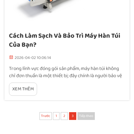
Cách Làm Sạch Và Bảo Trì Máy Hàn Túi
Của Bạn?
2026-04-02 10:06:14
Trong lĩnh vực đóng gói sản phẩm, máy hàn túi không
chỉ đơn thuần là một thiết bị; đây chính là người bảo vệ
cuối cùng đảm bảo tính toàn vẹn của sản phẩm và danh
XEM THÊM
tiếng thương hiệu của bạn. Dù bạn đang bảo quản độ
tươi mới của cà phê cao cấp hay…
Trước
1
2
3
Tiếp theo