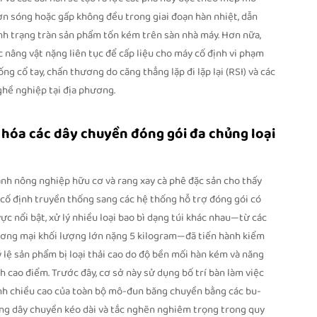
 gợn sóng hoặc gấp không đều trong giai đoạn hàn nhiệt, dẫn
tình trạng tràn sản phẩm tốn kém trên sàn nhà máy. Hơn nữa,
 nâng vật nặng liên tục để cấp liệu cho máy cố định vi phạm
ng cổ tay, chấn thương do căng thẳng lặp đi lặp lại (RSI) và các
ghề nghiệp tại địa phương.
 hóa các dây chuyền đóng gói đa chủng loại
ành nông nghiệp hữu cơ và rang xay cà phê đặc sản cho thấy
c cố định truyền thống sang các hệ thống hỗ trợ đóng gói có
c nổi bật, xử lý nhiều loại bao bì dạng túi khác nhau—từ các
ương mại khối lượng lớn nặng 5 kilogram—đã tiến hành kiểm
 lệ sản phẩm bị loại thải cao do độ bền mối hàn kém và năng
 cao điểm. Trước đây, cơ sở này sử dụng bố trí bàn làm việc
hỉnh chiều cao của toàn bộ mô-đun băng chuyền bằng các bu-
gừng dây chuyền kéo dài và tắc nghẽn nghiêm trọng trong quy