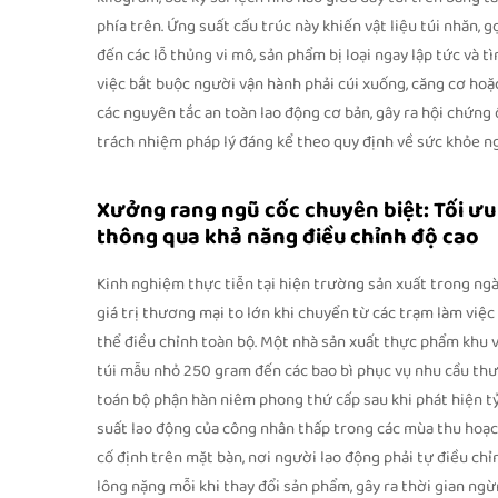
phía trên. Ứng suất cấu trúc này khiến vật liệu túi nhăn,
đến các lỗ thủng vi mô, sản phẩm bị loại ngay lập tức và 
việc bắt buộc người vận hành phải cúi xuống, căng cơ hoặc
các nguyên tắc an toàn lao động cơ bản, gây ra hội chứng ố
trách nhiệm pháp lý đáng kể theo quy định về sức khỏe n
Xưởng rang ngũ cốc chuyên biệt: Tối ưu
thông qua khả năng điều chỉnh độ cao
Kinh nghiệm thực tiễn tại hiện trường sản xuất trong ng
giá trị thương mại to lớn khi chuyển từ các trạm làm việ
thể điều chỉnh toàn bộ. Một nhà sản xuất thực phẩm khu vự
túi mẫu nhỏ 250 gram đến các bao bì phục vụ nhu cầu th
toán bộ phận hàn niêm phong thứ cấp sau khi phát hiện tỷ
suất lao động của công nhân thấp trong các mùa thu hoạch
cố định trên mặt bàn, nơi người lao động phải tự điều c
lông nặng mỗi khi thay đổi sản phẩm, gây ra thời gian n