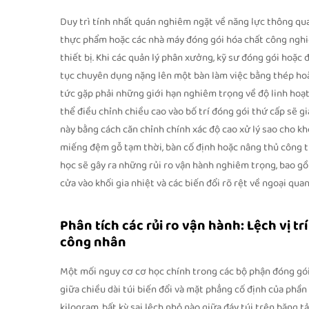
Duy trì tính nhất quán nghiêm ngặt về năng lực thông qua 
thực phẩm hoặc các nhà máy đóng gói hóa chất công nghiệp
thiết bị. Khi các quản lý phân xưởng, kỹ sư đóng gói hoặc
tục chuyên dụng nặng lên một bàn làm việc bằng thép hoà
tức gặp phải những giới hạn nghiêm trọng về độ linh hoạt 
thể điều chỉnh chiều cao vào bố trí đóng gói thứ cấp sẽ g
này bằng cách căn chỉnh chính xác độ cao xử lý sao cho kh
miếng đệm gỗ tạm thời, bàn cố định hoặc nâng thủ công 
học sẽ gây ra những rủi ro vận hành nghiêm trọng, bao gồm: 
cửa vào khối gia nhiệt và các biến đổi rõ rệt về ngoại qu
Phân tích các rủi ro vận hành: Lệch vị t
công nhân
Một mối nguy cơ cơ học chính trong các bộ phận đóng gói
giữa chiều dài túi biến đổi và mặt phẳng cố định của phần 
kilogram, bất kỳ sai lệch nhỏ nào giữa đáy túi trên băng t