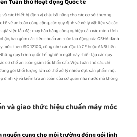
uẩn Tuân thủ Hoạt động Quốc tế
 và các thiết bị định vị chịu tải nặng cho các cơ sở thương
 tế về an toàn công cộng, các quy định về xử lý vật liệu và các
 giá việc lắp đặt máy hàn băng công nghiệp cần xác minh tính
 nhận, bao gồm các tiêu chuẩn an toàn lao động của OSHA dành
áy móc theo ISO 12100, cũng như các đặc tả CE hoặc ANSI liên
 Những quy trình quốc tế nghiêm ngặt này thiết lập các quy
các cơ chế an toàn giảm tốc khẩn cấp. Việc tuân thủ các chỉ
đóng gói khối lượng lớn có thể xử lý nhiều đợt sản phẩm một
ệp định kỳ và kiểm tra an toàn của cơ quan nhà nước mà không
vốn và giao thức hiệu chuẩn máy móc
ìm nguồn cung cho môi trường đóng gói linh