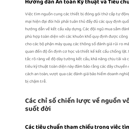
Hướng dẫn An toàn Kỹ thuật và Tiêu ch
Việc tìm nguồn cung các thiết bị đóng gói thứ cấp tự động
mại hiện đại đòi hỏi phải tuân thủ đầy đủ các quy định quốc
hướng dẫn về kết cấu xây dựng. Các đội ngũ mua sắm đánh
phù hợp toàn diện với các khuôn khổ quy định được công
cho các bộ phận máy quay, các thông số đánh giá rủi ro m
quan đến độ ổn định cơ học và thiết kế kết cấu chống lật.
tắc rõ ràng về độ dày tường kết cấu, khả năng chịu tải và 
tiêu kỹ thuật toàn diện này đảm bảo rằng các dây chuyền 
cách an toàn, vượt qua các đánh giá bảo hiểm doanh nghi
bị chậm trễ.
Các chỉ số chiến lược về nguồn 
suốt đời
Các tiêu chuẩn tham chiếu trong việc t