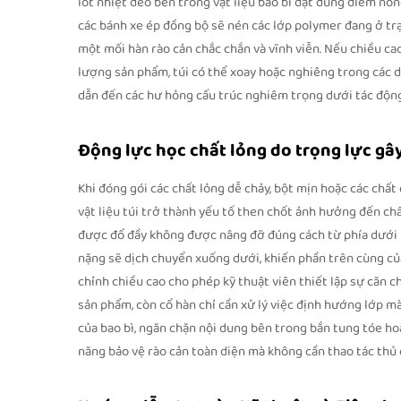
lót nhiệt dẻo bên trong vật liệu bao bì đạt đúng điểm nóng
các bánh xe ép đồng bộ sẽ nén các lớp polymer đang ở trạ
một mối hàn rào cản chắc chắn và vĩnh viễn. Nếu chiều ca
lượng sản phẩm, túi có thể xoay hoặc nghiêng trong các d
dẫn đến các hư hỏng cấu trúc nghiêm trọng dưới tác động
Động lực học chất lỏng do trọng lực gâ
Khi đóng gói các chất lỏng dễ chảy, bột mịn hoặc các chất 
vật liệu túi trở thành yếu tố then chốt ảnh hưởng đến ch
được đổ đầy không được nâng đỡ đúng cách từ phía dưới 
nặng sẽ dịch chuyển xuống dưới, khiến phần trên cùng củ
chỉnh chiều cao cho phép kỹ thuật viên thiết lập sự căn c
sản phẩm, còn cổ hàn chỉ cần xử lý việc định hướng lớp m
của bao bì, ngăn chặn nội dung bên trong bắn tung tóe ho
năng bảo vệ rào cản toàn diện mà không cần thao tác thủ 