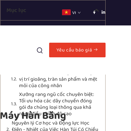
Mục lục
VI
Các trở ngại Công thái học và Các
điểm yếu Cấu trúc trong Quy trình
Hàn Túi ở Giai đoạn Cuối Dây Chuyền
Yêu cầu báo giá
Tình trạng Không hiệu quả trong Xử
lý của Các Hệ thống Thiếu Giá đỡ
Sàn Máy hàn Băng Công thái học
Phân tích các rủi ro vận hành: Lệch
vị trí gioăng, tràn sản phẩm và mệt
mỏi của công nhân
Xưởng rang ngũ cốc chuyên biệt:
Tối ưu hóa các dây chuyền đóng
gói đa chủng loại thông qua khả
o Máy Hàn Băng
năng điều chỉnh độ cao
Nguyên lý Cơ học và Động lực Học
Điện - Nhiệt của Việc Hàn Túi Có Chiều