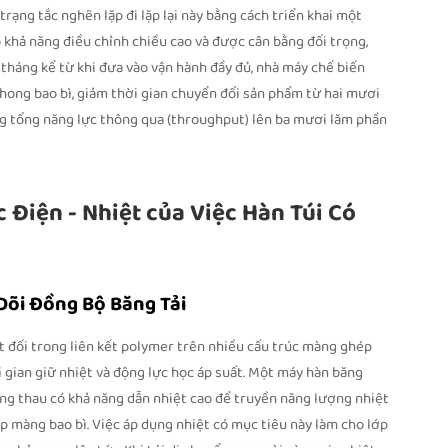
trạng tắc nghẽn lặp đi lặp lại này bằng cách triển khai một
ó khả năng điều chỉnh chiều cao và được cân bằng đối trọng,
tháng kể từ khi đưa vào vận hành đầy đủ, nhà máy chế biến
hong bao bì, giảm thời gian chuyển đổi sản phẩm từ hai mươi
g tổng năng lực thông qua (throughput) lên ba mươi lăm phần
 Điện - Nhiệt của Việc Hàn Túi Có
Dõi Đồng Bộ Băng Tải
ệt đối trong liên kết polymer trên nhiều cấu trúc màng ghép
ời gian giữ nhiệt và động lực học áp suất. Một máy hàn băng
ồng thau có khả năng dẫn nhiệt cao để truyền năng lượng nhiệt
p màng bao bì. Việc áp dụng nhiệt có mục tiêu này làm cho lớp