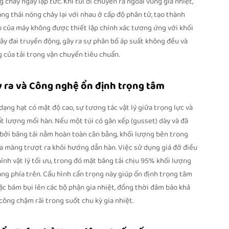
 chảy ngay lập tức. Khi túi di chuyển ra ngoài vùng gia nhiệt,
ng thái nóng chảy lại với nhau ở cấp độ phân tử, tạo thành
o của máy không được thiết lập chính xác tương ứng với khối
ây đai truyền động, gây ra sự phân bố áp suất không đều và
 của tải trọng vận chuyển tiêu chuẩn.
y ra và Công nghệ ổn định trọng tâm
dạng hạt có mật độ cao, sự tương tác vật lý giữa trọng lực và
ất lượng mối hàn. Nếu một túi có gân xếp (gusset) dày và đã
bởi băng tải nằm hoàn toàn cân bằng, khối lượng bên trong
a màng trượt ra khỏi hướng dẫn hàn. Việc sử dụng giá đỡ điều
hỉnh vật lý tối ưu, trong đó mặt băng tải chịu 95% khối lượng
àng phía trên. Cấu hình cẩn trọng này giúp ổn định trọng tâm
ặc bám bụi lên các bộ phận gia nhiệt, đồng thời đảm bảo khả
công chậm rãi trong suốt chu kỳ gia nhiệt.