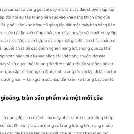
tại các cơ sở đóng gói túi quy mô lớn, các dây chuyền lắp ráp
 đòi hỏi sự tập trung liên tục vào khả năng thích ứng của
 điều phối viên kho hàng cố gắng lắp đặt một máy hàn băng liên
n toàn cố định và cứng nhắc, các dây chuyền sản xuất ngay lập
cấu trúc. Việc tích hợp trực tiếp một giá đỡ sàn chắc chắn, có
iải quyết triệt để các điểm nghẽn năng lực thông qua cụ thể
ớp hoàn hảo với đầu vào băng tải. Việc phụ thuộc vào các
thay vì sử dụng một khung đỡ được hiệu chuẩn và đồng bộ cơ
góc cấp túi không ổn định, tình trạng tắc túi lặp đi lặp lại tại
an đường hàn — làm giảm sức hấp dẫn trên kệ trưng bày bán lẻ.
rí gioăng, tràn sản phẩm và mệt mỏi của
 sử dụng độ cao cố định của máy phát sinh từ sự không khớp
cổ hàn. Khi xử lý các túi đứng có trọng lượng lớn, nặng nhiều
ải và các dải hàn sẽ tạo ra lực cắt phá hủy dọc theo mép mở