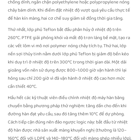
chống dính, ngăn chặn polyethylene hoặc polypropylene nóng
chảy bám dính. Khi điểm đặt nhiệt độ vượt quá yêu cầu thực tế
để hàn kín màng, hai cơ chế suy giảm sẽ đồng thời gia tăng.
Thứ nhất, lớp phủ Teflon bắt đầu phân hủy ở nhiệt độ trên
260°C. PTFE giải phóng khói và mất độ trơn láng bề mặt, tạo ra
các vết lõm vi mô nơi polymer nóng chảy tích tụ. Thứ hai, lớp
nền sợi thủy tinh nằm dưới lớp phủ Teflon bị giảm độ bền kéo
khi duy trì ở nhiệt độ trên 300°C trong thời gian dài. Một dải
gioăng vốn nên sử dụng được 800–1.000 giờ vận hành thì lại
hỏng sau chỉ 200 giờ vì đã vận hành ở nhiệt độ cao hơn mức
cần thiết 40°C.
Hầu hết các kỹ thuật viên điều chỉnh nhiệt độ máy hàn băng
chuyền bằng phương pháp thử nghiệm: tăng dần cho đến khi
đường hàn đạt yêu cầu, sau đó tăng thêm 10°C để dự phòng.
Cách tiếp cận đúng nên đảo ngược logic này: bắt đầu từ nhiệt
độ hàn được nhà sản xuất màng khuyến nghị (thường là 120–
160°C đối với LDPE và 140–180°C đối với màng ghép nhiều lớp),