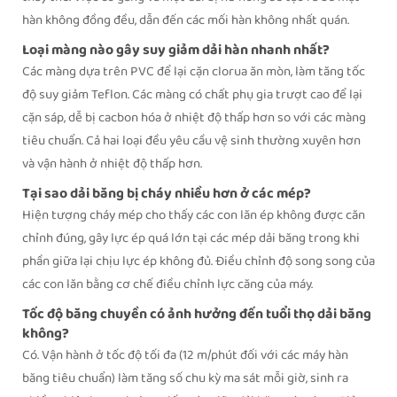
hàn không đồng đều, dẫn đến các mối hàn không nhất quán.
Loại màng nào gây suy giảm dải hàn nhanh nhất?
Các màng dựa trên PVC để lại cặn clorua ăn mòn, làm tăng tốc
độ suy giảm Teflon. Các màng có chất phụ gia trượt cao để lại
cặn sáp, dễ bị cacbon hóa ở nhiệt độ thấp hơn so với các màng
tiêu chuẩn. Cả hai loại đều yêu cầu vệ sinh thường xuyên hơn
và vận hành ở nhiệt độ thấp hơn.
Tại sao dải băng bị cháy nhiều hơn ở các mép?
Hiện tượng cháy mép cho thấy các con lăn ép không được căn
chỉnh đúng, gây lực ép quá lớn tại các mép dải băng trong khi
phần giữa lại chịu lực ép không đủ. Điều chỉnh độ song song của
các con lăn bằng cơ chế điều chỉnh lực căng của máy.
Tốc độ băng chuyền có ảnh hưởng đến tuổi thọ dải băng
không?
Có. Vận hành ở tốc độ tối đa (12 m/phút đối với các máy hàn
băng tiêu chuẩn) làm tăng số chu kỳ ma sát mỗi giờ, sinh ra