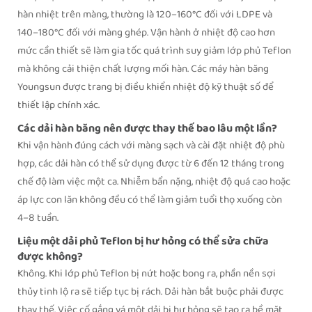
hàn nhiệt trên màng, thường là 120–160°C đối với LDPE và
140–180°C đối với màng ghép. Vận hành ở nhiệt độ cao hơn
mức cần thiết sẽ làm gia tốc quá trình suy giảm lớp phủ Teflon
mà không cải thiện chất lượng mối hàn. Các máy hàn băng
Youngsun được trang bị điều khiển nhiệt độ kỹ thuật số để
thiết lập chính xác.
Các dải hàn băng nên được thay thế bao lâu một lần?
Khi vận hành đúng cách với màng sạch và cài đặt nhiệt độ phù
hợp, các dải hàn có thể sử dụng được từ 6 đến 12 tháng trong
chế độ làm việc một ca. Nhiễm bẩn nặng, nhiệt độ quá cao hoặc
áp lực con lăn không đều có thể làm giảm tuổi thọ xuống còn
4–8 tuần.
Liệu một dải phủ Teflon bị hư hỏng có thể sửa chữa
được không?
Không. Khi lớp phủ Teflon bị nứt hoặc bong ra, phần nền sợi
thủy tinh lộ ra sẽ tiếp tục bị rách. Dải hàn bắt buộc phải được
thay thế. Việc cố gắng vá một dải bị hư hỏng sẽ tạo ra bề mặt