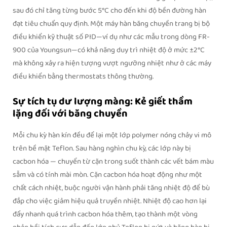
sau đó chỉ tăng từng bước 5°C cho đến khi độ bền đường hàn
đạt tiêu chuẩn quy định. Một máy hàn băng chuyền trang bị bộ
điều khiển kỹ thuật số PID—ví dụ như các mẫu trong dòng FR-
900 của Youngsun—có khả năng duy trì nhiệt độ ở mức ±2°C
mà không xảy ra hiện tượng vượt ngưỡng nhiệt như ở các máy
điều khiển bằng thermostats thông thường.
Sự tích tụ dư lượng màng: Kẻ giết thầm
lặng đối với băng chuyền
Mỗi chu kỳ hàn kín đều để lại một lớp polymer nóng chảy vi mô
trên bề mặt Teflon. Sau hàng nghìn chu kỳ, các lớp này bị
cacbon hóa — chuyển từ cặn trong suốt thành các vết bám màu
sẫm và có tính mài mòn. Cặn cacbon hóa hoạt động như một
chất cách nhiệt, buộc người vận hành phải tăng nhiệt độ để bù
đắp cho việc giảm hiệu quả truyền nhiệt. Nhiệt độ cao hơn lại
đẩy nhanh quá trình cacbon hóa thêm, tạo thành một vòng