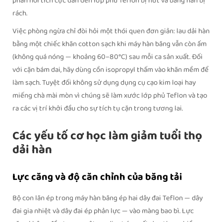
phản hồi tích cực dẫn đến lớp phủ Teflon bị nứt và băng hàn bị
rách.
Việc phòng ngừa chỉ đòi hỏi một thói quen đơn giản: lau dải hàn
bằng một chiếc khăn cotton sạch khi máy hàn băng vẫn còn ấm
(không quá nóng — khoảng 60–80°C) sau mỗi ca sản xuất. Đối
với cặn bám dai, hãy dùng cồn isopropyl thấm vào khăn mềm để
làm sạch. Tuyệt đối không sử dụng dụng cụ cạo kim loại hay
miếng chà mài mòn vì chúng sẽ làm xước lớp phủ Teflon và tạo
ra các vị trí khởi đầu cho sự tích tụ cặn trong tương lai.
Các yếu tố cơ học làm giảm tuổi thọ
dải hàn
Lực căng và độ căn chỉnh của băng tải
Bộ con lăn ép trong máy hàn băng ép hai dây đai Teflon — dây
đai gia nhiệt và dây đai ép phản lực — vào màng bao bì. Lực