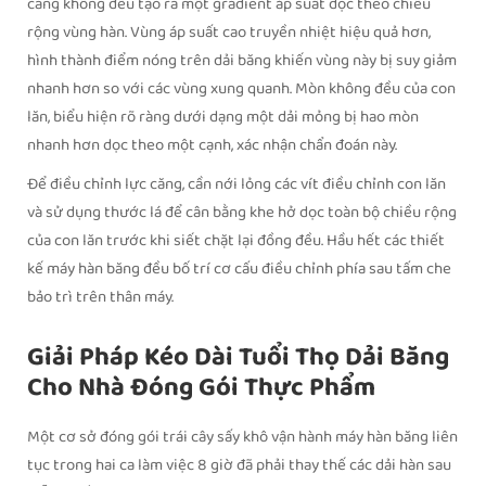
căng không đều tạo ra một gradient áp suất dọc theo chiều
rộng vùng hàn. Vùng áp suất cao truyền nhiệt hiệu quả hơn,
hình thành điểm nóng trên dải băng khiến vùng này bị suy giảm
nhanh hơn so với các vùng xung quanh. Mòn không đều của con
lăn, biểu hiện rõ ràng dưới dạng một dải mỏng bị hao mòn
nhanh hơn dọc theo một cạnh, xác nhận chẩn đoán này.
Để điều chỉnh lực căng, cần nới lỏng các vít điều chỉnh con lăn
và sử dụng thước lá để cân bằng khe hở dọc toàn bộ chiều rộng
của con lăn trước khi siết chặt lại đồng đều. Hầu hết các thiết
kế máy hàn băng đều bố trí cơ cấu điều chỉnh phía sau tấm che
bảo trì trên thân máy.
Giải Pháp Kéo Dài Tuổi Thọ Dải Băng
Cho Nhà Đóng Gói Thực Phẩm
Một cơ sở đóng gói trái cây sấy khô vận hành máy hàn băng liên
tục trong hai ca làm việc 8 giờ đã phải thay thế các dải hàn sau