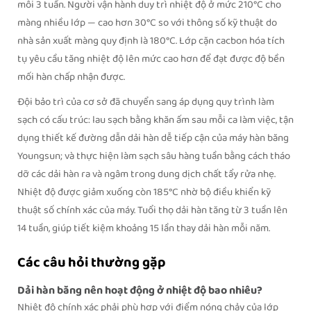
mỗi 3 tuần. Người vận hành duy trì nhiệt độ ở mức 210°C cho
màng nhiều lớp — cao hơn 30°C so với thông số kỹ thuật do
nhà sản xuất màng quy định là 180°C. Lớp cặn cacbon hóa tích
tụ yêu cầu tăng nhiệt độ lên mức cao hơn để đạt được độ bền
mối hàn chấp nhận được.
Đội bảo trì của cơ sở đã chuyển sang áp dụng quy trình làm
sạch có cấu trúc: lau sạch bằng khăn ấm sau mỗi ca làm việc, tận
dụng thiết kế đường dẫn dải hàn dễ tiếp cận của máy hàn băng
Youngsun; và thực hiện làm sạch sâu hàng tuần bằng cách tháo
dỡ các dải hàn ra và ngâm trong dung dịch chất tẩy rửa nhẹ.
Nhiệt độ được giảm xuống còn 185°C nhờ bộ điều khiển kỹ
thuật số chính xác của máy. Tuổi thọ dải hàn tăng từ 3 tuần lên
14 tuần, giúp tiết kiệm khoảng 15 lần thay dải hàn mỗi năm.
Các câu hỏi thường gặp
Dải hàn băng nên hoạt động ở nhiệt độ bao nhiêu?
Nhiệt độ chính xác phải phù hợp với điểm nóng chảy của lớp