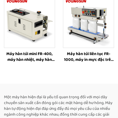
quấn dây đai
Máy hàn túi mini FR-400,
Máy hàn túi liên tục FR-
máy hàn nhiệt, máy hàn
1000, máy in mực đặc trên
băng liên tục bằng nhiệt
băng hàn túi đứng liên tục,
dành cho bao bì thực phẩm
máy hàn túi chất lỏng, máy
hàn túi cà phê
Một máy hàn hiện đại là yếu tố quan trọng đối với mọi dây
chuyền sản xuất cần đóng gói các mặt hàng dễ hư hỏng. Máy
hàn tự động hiện đại đáp ứng đầy đủ mọi yêu cầu của nhiều
ngành công nghiệp khác nhau, đồng thời cung cấp các giải