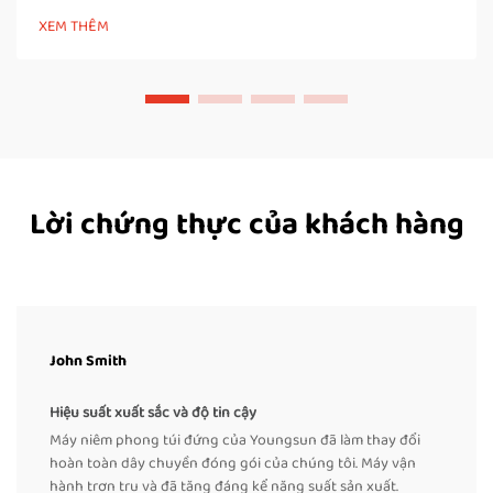
động phải đóng đai thùng bằng tay suốt cả ngày, họ sẽ phải
XEM THÊM
cúi người nhiều lần, xoay vặn cơ thể và...
Lời chứng thực của khách hàng
John Smith
Hiệu suất xuất sắc và độ tin cậy
Máy niêm phong túi đứng của Youngsun đã làm thay đổi
hoàn toàn dây chuyền đóng gói của chúng tôi. Máy vận
hành trơn tru và đã tăng đáng kể năng suất sản xuất.