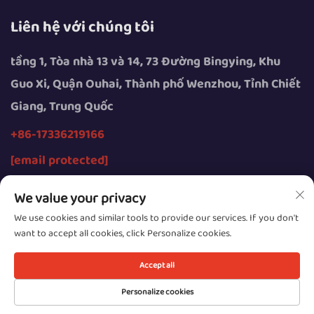
Liên hệ với chúng tôi
tầng 1, Tòa nhà 13 và 14, 73 Đường Bingying, Khu
Guo Xi, Quận Ouhai, Thành phố Wenzhou, Tỉnh Chiết
Giang, Trung Quốc
+86-17336219166
[email protected]
We value your privacy
We use cookies and similar tools to provide our services. If you don't
want to accept all cookies, click Personalize cookies.
Bản quyền © 2026 thuộc về Công ty TNHH Thiết bị
Thông minh Wenzhou Youngsun
Accept all
Sự riêng tư
Personalize cookies