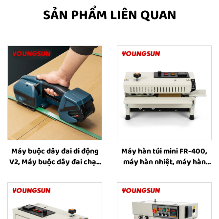
SẢN PHẨM LIÊN QUAN
Máy buộc dây đai di động
Máy hàn túi mini FR-400,
V2, Máy buộc dây đai chạy
máy hàn nhiệt, máy hàn
bằng pin, Dụng cụ buộc dây
băng liên tục bằng nhiệt
đai nhựa, Thiết bị buộc và
dành cho bao bì thực phẩm
quấn dây đai