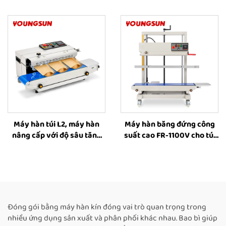
nhiệt, máy hàn băng liên
dành cho bao bì thực phẩm
tục bằng nhiệt dành cho
bao bì thực phẩm
Máy hàn túi L2, máy hàn
Máy hàn băng đứng công
nâng cấp với độ sâu tăng
suất cao FR-1100V cho túi
cường, máy đóng gói thực
lớn, máy hàn công nghiệp
phẩm bằng túi nhựa
có chức năng đóng dấu in,
máy hàn nhiệt cho bao bì
thực phẩm
Đóng gói bằng máy hàn kín đóng vai trò quan trọng trong
nhiều ứng dụng sản xuất và phân phối khác nhau. Bao bì giúp