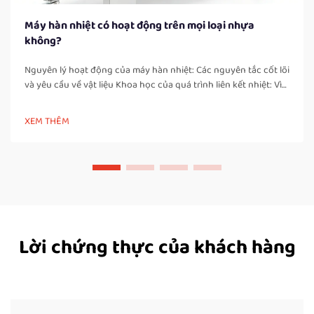
Máy hàn nhiệt có hoạt động trên mọi loại nhựa
không?
Nguyên lý hoạt động của máy hàn nhiệt: Các nguyên tắc cốt lõi
và yêu cầu về vật liệu Khoa học của quá trình liên kết nhiệt: Vì
sao chỉ có nhựa nhiệt dẻo mới có thể hàn kín một cách đáng
tin cậy Máy hàn nhiệt hoạt động bằng cách tạo ra các mối nối
XEM THÊM
chắc chắn, không rò rỉ thông qua việc làm nóng chảy và gắn
kết các vật liệu nhựa nhiệt dẻo. Những...
Lời chứng thực của khách hàng