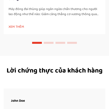
Máy đóng đai thùng giúp ngăn ngừa chấn thương cho người
lao động như thế nào: Giảm căng thẳng cơ xương thông qua
tự động hóa các công việc đóng đai thủ công. Khi người lao
động phải đóng đai thùng bằng tay suốt cả ngày, họ sẽ phải
XEM THÊM
cúi người nhiều lần, xoay vặn cơ thể và...
Lời chứng thực của khách hàng
John Doe