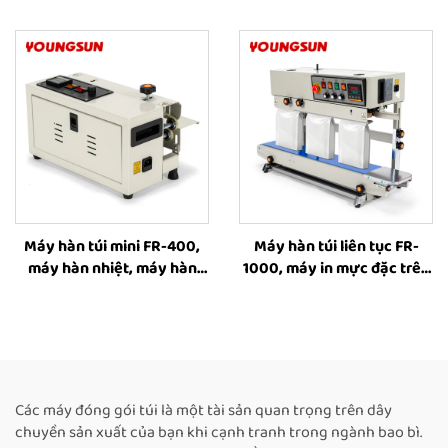
bằng pin, Dụng cụ buộc dây
băng liên tục bằng nhiệt
đai nhựa, Thiết bị buộc và
dành cho bao bì thực phẩm
quấn dây đai
Máy hàn túi mini FR-400,
Máy hàn túi liên tục FR-
máy hàn nhiệt, máy hàn
1000, máy in mực đặc trên
băng liên tục bằng nhiệt
băng hàn túi đứng liên tục,
dành cho bao bì thực phẩm
máy hàn túi chất lỏng, máy
hàn túi cà phê
Các máy đóng gói túi là một tài sản quan trọng trên dây
chuyền sản xuất của bạn khi cạnh tranh trong ngành bao bì.