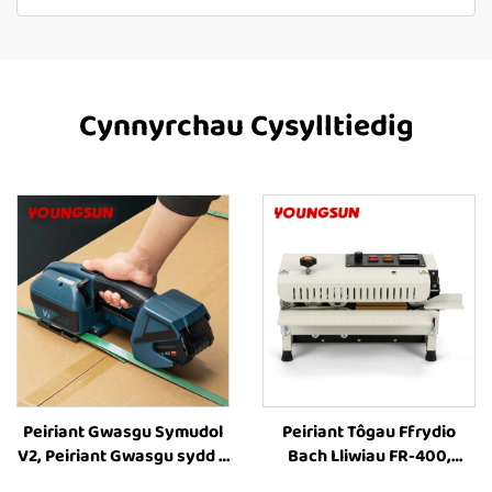
Cynnyrchau Cysylltiedig
Peiriant Gwasgu Symudol
Peiriant Tôgau Ffrydio
V2, Peiriant Gwasgu sydd â
Bach Lliwiau FR-400,
Phwerdy Batri, Offer
Peiriant Tôgau Ffrydio,