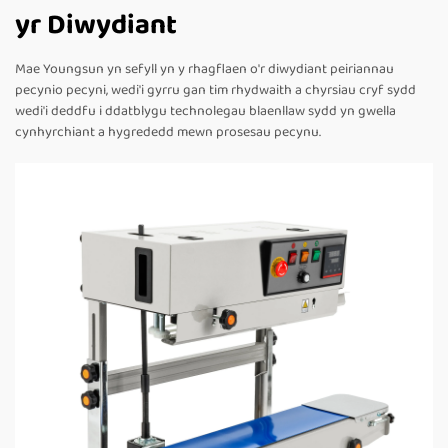
yr Diwydiant
Mae Youngsun yn sefyll yn y rhagflaen o'r diwydiant peiriannau
pecynio pecyni, wedi'i gyrru gan tim rhydwaith a chyrsiau cryf sydd
wedi'i deddfu i ddatblygu technolegau blaenllaw sydd yn gwella
cynhyrchiant a hygrededd mewn prosesau pecynu.