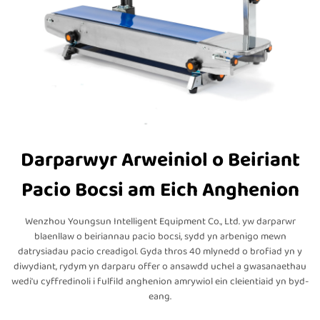
Darparwyr Arweiniol o Beiriant
Pacio Bocsi am Eich Anghenion
Wenzhou Youngsun Intelligent Equipment Co., Ltd. yw darparwr
blaenllaw o beiriannau pacio bocsi, sydd yn arbenigo mewn
datrysiadau pacio creadigol. Gyda thros 40 mlynedd o brofiad yn y
diwydiant, rydym yn darparu offer o ansawdd uchel a gwasanaethau
wedi'u cyffredinoli i fulfild anghenion amrywiol ein cleientiaid yn byd-
eang.