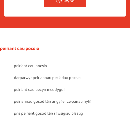
Cyflwyno
peiriant cau pocsio
peiriant cau pocsio
darparwyr peiriannau peciadau pocsio
peiriant cau pecyn meddygol
peiriannau gosod tân ar gyfer cwpanau hylif
pris peiriant gosod tân i fwsigiau plastig