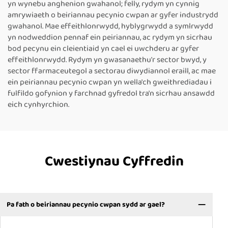
yn wynebu anghenion gwahanol; felly, rydym yn cynnig
amrywiaeth o beiriannau pecynio cwpan ar gyfer industrydd
gwahanol. Mae effeithlonrwydd, hyblygrwydd a symlrwydd
yn nodweddion pennaf ein peiriannau, ac rydym yn sicrhau
bod pecynu ein cleientiaid yn cael ei uwchderu ar gyfer
effeithlonrwydd. Rydym yn gwasanaethu'r sector bwyd, y
sector ffarmaceutegol a sectorau diwydiannol eraill, ac mae
ein peiriannau pecynio cwpan yn wella'ch gweithrediadau i
fulfildo gofynion y farchnad gyfredol tra'n sicrhau ansawdd
eich cynhyrchion.
Cwestiynau Cyffredin
Pa fath o beiriannau pecynio cwpan sydd ar gael?