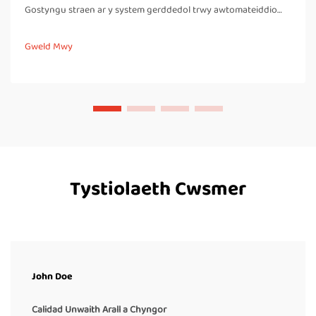
Gostyngu straen ar y system gerddedol trwy awtomateiddio
tasgau llwyddo llawer. Pan mae gweithwyr yn llystru bocsiau â
llaw yn gyson trwy'r dydd, maen nhw'n rhaid iddynt gwarrau
Gweld Mwy
lawr yn aml, troi eu corffau, ac yn...
Tystiolaeth Cwsmer
John Doe
Calidad Unwaith Arall a Chyngor