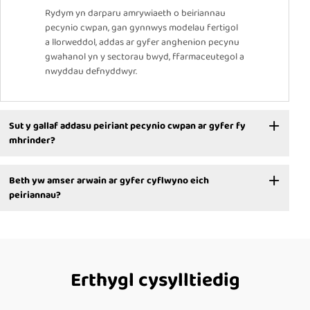
Rydym yn darparu amrywiaeth o beiriannau
pecynio cwpan, gan gynnwys modelau fertigol
a llorweddol, addas ar gyfer anghenion pecynu
gwahanol yn y sectorau bwyd, ffarmaceutegol a
nwyddau defnyddwyr.
Sut y gallaf addasu peiriant pecynio cwpan ar gyfer fy
mhrinder?
Beth yw amser arwain ar gyfer cyflwyno eich
peiriannau?
Erthygl cysylltiedig