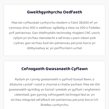
Gweithgynhyrchu Oedfaeth
Mae ein cyfleustad cynhyrchu modern o faint 38,000 m² yn
cynnwys dros 300 o weithwyr sgiliedig a mwy na 200 o fodelau
prif peiriannau. Gan ddefnyddio technoleg rhagleni CNC uwch,
rydym yn sicrhau manwlacht a safonau cyson mewn pob
cydran, gan sicrhau bod ein peiriannau pecynio bocsi yn
ddibynadwy ac yn perfformio'n uchel.
Cefnogaeth Gwasanaeth Cyflawn
Rydym yn cynnig gwasanaeth o gyfnod bywyd llawn, o
ddylunio cyntaf i osod a chynnal a chadw parhaol. Mae ein tîm
gwasanaeth sgrinllog yn barod i ymateb yn gyflym i anghenion
cleientiaid, gan gynnig cefnogaeth technegol leol ac yn
sicrhau integriad sefylltach ein peiriannau pecynio bocsi i'ch
llinellau cynhyrchu.