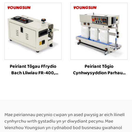
Gwasgu Plastig, Offer
Peiriannau Tôgau Ffrydio
Gwasgu a Thrawsio
Band Parhaus ar gyfer
Pecynu Bwyd
Peiriant Tôgau Ffrydio
Peiriant Tôgio
Bach Lliwiau FR-400,
Cynhwysyddion Parhaus
Peiriant Tôgau Ffrydio,
FR-1000, Peiriant Argraffu
Peiriannau Tôgau Ffrydio
Lliw Caled ar
Band Parhaus ar gyfer
Cynhwysyddion Parhaus
Pecynu Bwyd
Fertigol, Peiriant Tôgio
Cynhwysyddion Llif,
Peiriant Tôgio
Mae peiriannau pecynio cwpan yn ased pwysig ar eich llinell
Cynhwysyddion Coffi
cynhyrchu wrth gystadlu yn yr diwydiant pecynu. Mae
Wenzhou Youngsun yn cydnabod bod busnesau gwahanol