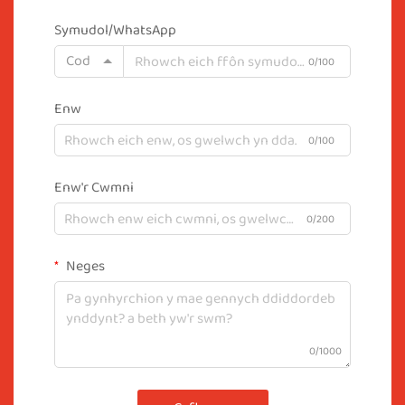
Symudol/WhatsApp
Cod
0/100
Enw
0/100
Enw'r Cwmni
0/200
Neges
0/1000