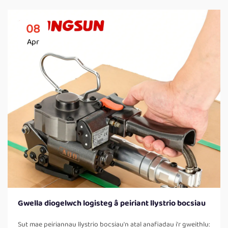
08
Apr
Gwella diogelwch logisteg â peiriant llystrio bocsiau
Sut mae peiriannau llystrio bocsiau'n atal anafiadau i'r gweithlu: