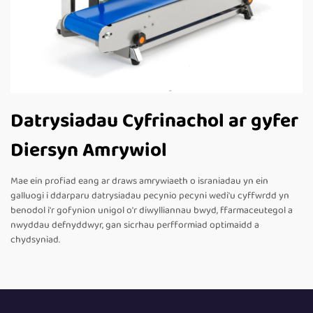
Datrysiadau Cyfrinachol ar gyfer
Diersyn Amrywiol
Mae ein profiad eang ar draws amrywiaeth o israniadau yn ein
galluogi i ddarparu datrysiadau pecynio pecyni wedi'u cyffwrdd yn
benodol i'r gofynion unigol o'r diwylliannau bwyd, ffarmaceutegol a
nwyddau defnyddwyr, gan sicrhau perfformiad optimaidd a
chydsyniad.