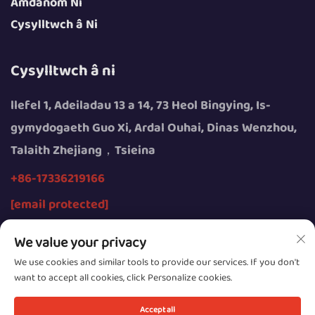
Amdanom Ni
Cysylltwch â Ni
Cysylltwch â ni
llefel 1, Adeiladau 13 a 14, 73 Heol Bingying, Is-
gymydogaeth Guo Xi, Ardal Ouhai, Dinas Wenzhou,
Talaith Zhejiang，Tsieina
+86-17336219166
[email protected]
We value your privacy
We use cookies and similar tools to provide our services. If you don't
want to accept all cookies, click Personalize cookies.
Hawlfraint © 2026 gan Wenzhou Youngsun Intelligent
Equipment Cyfyngedig
Accept all