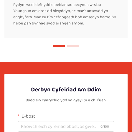
Rydym wedi defnyddio peiriantau pecynu cwrsiau
Youngsun am dros dri blwyddyn, ac mae'r ansawdd yn
anghyfath. Mae eu tîm cefnogaeth bob amser yn barod i'w
helpu pan bynnag sydd ei angen arnom.
Derbyn Cyfeiriad Am Ddim
Bydd ein cynrychiolydd yn gysylltu â chi fuan.
E-bost
0/100