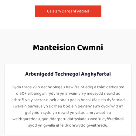
Cais am Darganfyddiad
Manteision Cwmni
Arbenigedd Technegol Anghyfartal
Gyda thros 79 o dechnolegau hawlfraintiedig a thîm dedicated
o 50+ arbenigwr, rydym yn arwain yn y meysydd newid ac
arbrofi yn y sector o beiriannau pacio bocsi. Mae ein dyfarniad
i wella'n barhaus yn sicrhau bod ein peiriannau'n cyd-fynd â'r
gofynion sydd yn newid yn ystod amrywiaeth o
weithgareddau, gan ddarparu datrysiadau wedi'u cyffredinoli
sydd yn gwella effeithlonrwydd gweithredu.