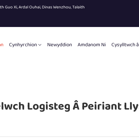
eth Guo Xi, Ardal Ouhai, Dinas Wenzhou, Talaith
an
Cynhyrchion
Newyddion
Amdanom Ni
Cysylltwch â
lwch Logisteg Â Peiriant Lly