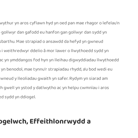
rwythur yn aros cyflawn hyd yn oed pan mae rhagor o lefelau'n
 o gollwyr dan gafodd eu hanfon gan gollwyr dan sydd yn
osbarthu. Mae strapiad o ansawdd da hefyd yn gwneud
n i weithredwyr ddelio â mor lawer o llwythoedd sydd yn
ac yn ymddangos fod hyn yn lleihau digwyddiadau llwythoedd
n benodol, mae tynnu'r strapiadau rhydd, a'u bod wedi eu
 gwneud y lleoliadau gwaith yn safer. Rydym yn siarad am
ch gwell yn ystod y datlwytho ac yn helpu cwmnïau i aros
d sydd yn ddiogel.
iogelwch, Effeithlonrwydd a