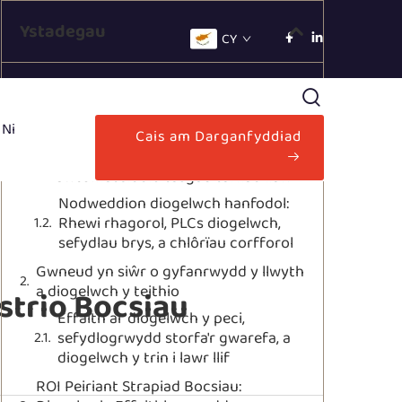
Ystadegau
CY
Sut mae Peiriannau Tafliad Bocsiau yn
Atal Anafiadau Ar Waith
 Ni
Cais am Darganfyddiad
Lleihau tensiwn y system
gysgedlog-meswyl drwy
awtomateiddio tasgau tafliad llaw
Nodweddion diogelwch hanfodol:
Rhewi rhagorol, PLCs diogelwch,
sefydlau brys, a chlôrïau corfforol
Gwneud yn siŵr o gyfanrwydd y llwyth
a diogelwch y teithio
strio Bocsiau
Effaith ar diogelwch y peci,
sefydlogrwydd storfa'r gwarefa, a
diogelwch y trin i lawr llif
ROI Peiriant Strapiad Bocsiau: