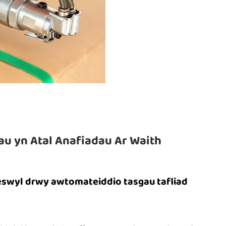
au yn Atal Anafiadau Ar Waith
eswyl drwy awtomateiddio tasgau tafliad