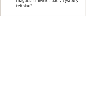
rhagddialu niweidiadau yn ystod y
teithiau?