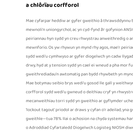
a chlôrïau corfforol
Mae cyfarpar heddiw ar gyfer gweithio â thrawsddynnu 
mewnoli'n uniongyrchol, ac yn cyd-fynd â'r gofynion ANSI 
peiriannau hyn sydd yn creu rhwystrau anweithredig o am
mewnforio. Os yw rhywun yn mynd rhy agos, mae'r peiriann
sydd wedi'u cymhwyso ar gyfer diogelwch yn cadw llygad
drwy, hyd at y tension sydd yn cael ei wneud a pha mor fu
gweithrediadau'n awtomatig pan bydd rhywbeth yn mynd o'
Mae botymau seibio brys wedi'u gosod lle gall y weithwy
corfforol sydd wedi'u gwneud o deithiau cryf yn rhwystro
mecanweithiau torri sydd yn gweithio ar gyflymder uchel
'lockout tagout' priodol ar draws y cyfan o'r adeilad, yn
gweithle—tua 78% llai o achosion na chyda systemau ha
o Adroddiad Cyfartaledd Diogelwch Logisteg NIOSH diwe