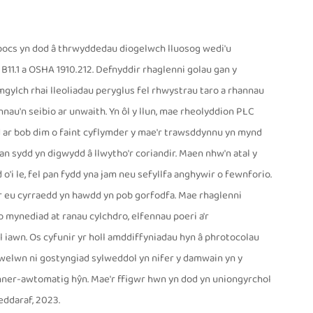
bocs yn dod â thrwyddedau diogelwch lluosog wedi'u
B11.1 a OSHA 1910.212. Defnyddir rhaglenni golau gan y
gylch rhai lleoliadau peryglus fel rhwystrau taro a rhannau
au'n seibio ar unwaith. Yn ôl y llun, mae rheolyddion PLC
 ar bob dim o faint cyflymder y mae'r trawsddynnu yn mynd
an sydd yn digwydd â llwytho'r coriandir. Maen nhw'n atal y
i le, fel pan fydd yna jam neu sefyllfa anghywir o fewnforio.
r eu cyrraedd yn hawdd yn pob gorfodfa. Mae rhaglenni
 mynediad at ranau cylchdro, elfennau poeri a'r
 iawn. Os cyfunir yr holl amddiffyniadau hyn â phrotocolau
a gwelwn ni gostyngiad sylweddol yn nifer y damwain yn y
nner-awtomatig hŷn. Mae'r ffigwr hwn yn dod yn uniongyrchol
ddaraf, 2023.