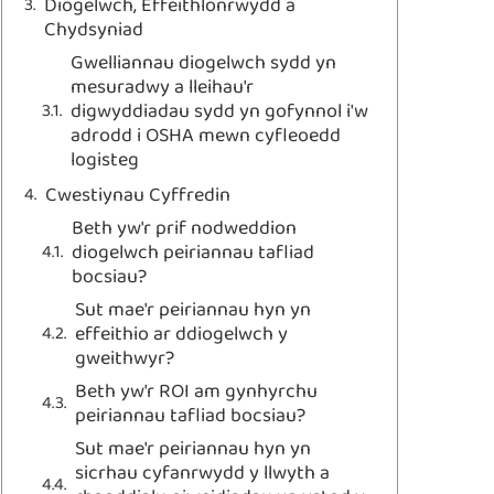
Diogelwch, Effeithlonrwydd a
Chydsyniad
Gwelliannau diogelwch sydd yn
mesuradwy a lleihau'r
digwyddiadau sydd yn gofynnol i'w
adrodd i OSHA mewn cyfleoedd
logisteg
Cwestiynau Cyffredin
Beth yw'r prif nodweddion
diogelwch peiriannau tafliad
bocsiau?
Sut mae'r peiriannau hyn yn
effeithio ar ddiogelwch y
gweithwyr?
Beth yw'r ROI am gynhyrchu
peiriannau tafliad bocsiau?
Sut mae'r peiriannau hyn yn
sicrhau cyfanrwydd y llwyth a