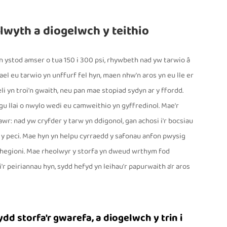
lwyth a diogelwch y teithio
n ystod amser o tua 150 i 300 psi, rhywbeth nad yw tarwio â
ael eu tarwio yn unffurf fel hyn, maen nhw'n aros yn eu lle er
i yn troi'n gwaith, neu pan mae stopiad sydyn ar y ffordd.
u llai o nwylo wedi eu camweithio yn gyffredinol. Mae'r
r: nad yw cryfder y tarw yn ddigonol, gan achosi i'r bocsiau
 y peci. Mae hyn yn helpu cyrraedd y safonau anfon pwysig
nhegioni. Mae rheolwyr y storfa yn dweud wrthym fod
r peiriannau hyn, sydd hefyd yn leihau'r papurwaith a'r aros
dd storfa'r gwarefa, a diogelwch y trin i