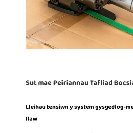
Sut mae Peiriannau Tafliad Bocsi
Lleihau tensiwn y system gysgedlog-m
llaw