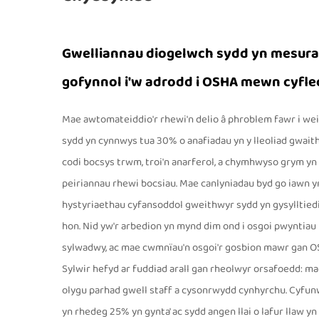
Gwelliannau diogelwch sydd yn mesurad
gofynnol i'w adrodd i OSHA mewn cyfle
Mae awtomateiddio'r rhewi'n delio â phroblem fawr i wei
sydd yn cynnwys tua 30% o anafiadau yn y lleoliad gwaith
codi bocsys trwm, troi'n anarferol, a chymhwyso grym yn
peiriannau rhewi bocsiau. Mae canlyniadau byd go iawn y
hystyriaethau cyfansoddol gweithwyr sydd yn gysylltied
hon. Nid yw'r arbedion yn mynd dim ond i osgoi pwyntiau
sylwadwy, ac mae cwmnïau'n osgoi'r gosbion mawr gan OS
Sylwir hefyd ar fuddiad arall gan rheolwyr orsafoedd: ma
olygu parhad gwell staff a cysonrwydd cynhyrchu. Cyfu
yn rhedeg 25% yn gynta' ac sydd angen llai o lafur llaw y