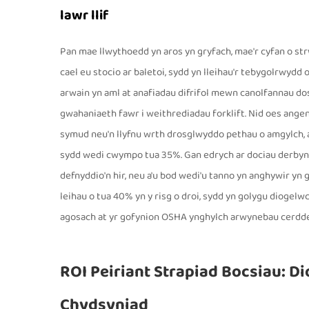
lawr llif
Pan mae llwythoedd yn aros yn gryfach, mae'r cyfan o st
cael eu stocio ar baletoi, sydd yn lleihau'r tebygolrwydd
arwain yn aml at anafiadau difrifol mewn canolfannau d
gwahaniaeth fawr i weithrediadau forklift. Nid oes ange
symud neu'n llyfnu wrth drosglwyddo pethau o amgylch, 
sydd wedi cwympo tua 35%. Gan edrych ar dociau derbyn y
defnyddio'n hir, neu a'u bod wedi'u tanno yn anghywir yn
leihau o tua 40% yn y risg o droi, sydd yn golygu diogelw
agosach at yr gofynion OSHA ynghylch arwynebau cerdde
ROI Peiriant Strapiad Bocsiau: D
Chydsyniad