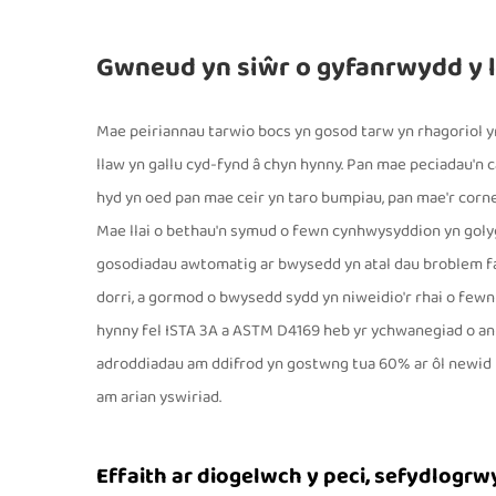
Gwneud yn siŵr o gyfanrwydd y l
Mae peiriannau tarwio bocs yn gosod tarw yn rhagoriol y
llaw yn gallu cyd-fynd â chyn hynny. Pan mae peciadau'n c
hyd yn oed pan mae ceir yn taro bumpiau, pan mae'r cornel
Mae llai o bethau'n symud o fewn cynhwysyddion yn golyg
gosodiadau awtomatig ar bwysedd yn atal dau broblem faw
dorri, a gormod o bwysedd sydd yn niweidio'r rhai o fewn
hynny fel ISTA 3A a ASTM D4169 heb yr ychwanegiad o a
adroddiadau am ddifrod yn gostwng tua 60% ar ôl newid i'
am arian yswiriad.
Effaith ar diogelwch y peci, sefydlogrwy