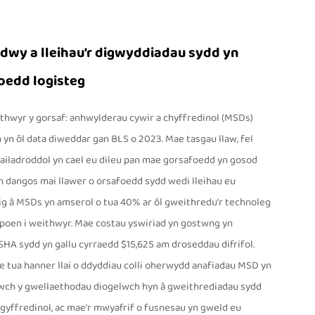
wy a lleihau'r digwyddiadau sydd yn
oedd logisteg
thwyr y gorsaf: anhwylderau cywir a chyffredinol (MSDs)
 yn ôl data diweddar gan BLS o 2023. Mae tasgau llaw, fel
 ailadroddol yn cael eu dileu pan mae gorsafoedd yn gosod
n dangos mai llawer o orsafoedd sydd wedi lleihau eu
ig â MSDs yn amserol o tua 40% ar ôl gweithredu'r technoleg
 poen i weithwyr. Mae costau yswiriad yn gostwng yn
HA sydd yn gallu cyrraedd $15,625 am droseddau difrifol.
e tua hanner llai o ddyddiau colli oherwydd anafiadau MSD yn
nwch y gwellaethodau diogelwch hyn â gweithrediadau sydd
n gyffredinol, ac mae'r mwyafrif o fusnesau yn gweld eu