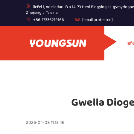
llefel 1, Adeiladau 13 a 14, 73 Heol Bingying, Is-gymydoga
Zhejiang，Tsieina
+86-17336219166
[email protected]
Haf
Gwella Dioge
2026-04-08 11:13:46