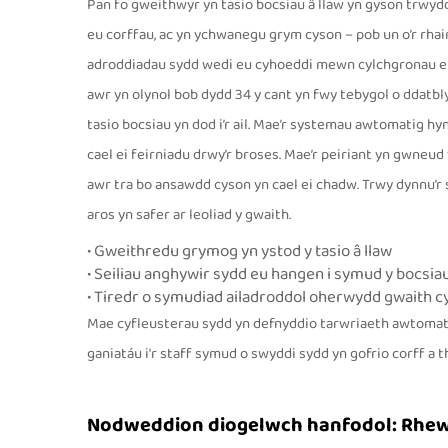
Pan fo gweithwyr yn tasio bocsiau â llaw yn gyson trwydd
eu corffau, ac yn ychwanegu grym cyson – pob un o’r rhain 
adroddiadau sydd wedi eu cyhoeddi mewn cylchgronau e
awr yn olynol bob dydd 34 y cant yn fwy tebygol o ddatbly
tasio bocsiau yn dod i’r ail. Mae’r systemau awtomatig hyn 
cael ei feirniadu drwy’r broses. Mae’r peiriant yn gwneud
awr tra bo ansawdd cyson yn cael ei chadw. Trwy dynnu’r 
aros yn safer ar leoliad y gwaith.
• Gweithredu grymog yn ystod y tasio â llaw
• Seiliau anghywir sydd eu hangen i symud y bocsiau 
• Tiredr o symudiad ailadroddol oherwydd gwaith c
Mae cyfleusterau sydd yn defnyddio tarwriaeth awtomat
ganiatáu i'r staff symud o swyddi sydd yn gofrio corff a 
Nodweddion diogelwch hanfodol: Rhewi 