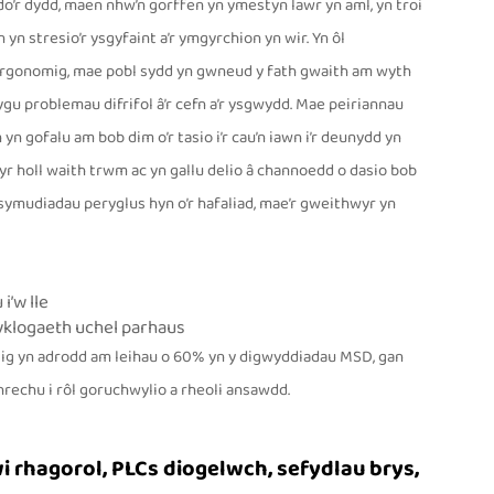
o’r dydd, maen nhw’n gorffen yn ymestyn lawr yn aml, yn troi
yn stresio’r ysgyfaint a’r ymgyrchion yn wir. Yn ôl
rgonomig, mae pobl sydd yn gwneud y fath gwaith am wyth
gu problemau difrifol â’r cefn a’r ysgwydd. Mae peiriannau
yn gofalu am bob dim o’r tasio i’r cau’n iawn i’r deunydd yn
 yr holl waith trwm ac yn gallu delio â channoedd o dasio bob
symudiadau peryglus hyn o’r hafaliad, mae’r gweithwyr yn
i’w lle
yklogaeth uchel parhaus
ig yn adrodd am leihau o 60% yn y digwyddiadau MSD, gan
threchu i rôl goruchwylio a rheoli ansawdd.
rhagorol, PLCs diogelwch, sefydlau brys,