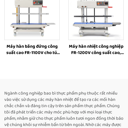
Máy hàn băng đứng công
Máy hàn nhiệt công nghiệp
suất cao FR-1100V cho túi
FR-1200V công suất cao,
lớn, máy hàn công nghiệp
đứng, cho túi lớn, có in mực
có chức năng đóng dấu in,
đặc, điều chỉnh chiều cao
máy hàn nhiệt cho bao bì
từ 8–63 cm, máy hàn băng
thực phẩm
liên tục bằng nhiệt
Ngành công nghiệp bao bì thực phẩm phụ thuộc rất nhiều
vào việc sử dụng các máy hàn nhiệt để tạo ra các mối hàn
chắc chắn và đáng tin cậy trên sản phẩm thực phẩm. Chúng
tôi đã phát triển các máy móc phù hợp với mọi loại thực
phẩm, nhằm giữ cho thực phẩm luôn tươi ngon đồng thời bảo
vệ chúng khỏi sự nhiễm bẩn từ bên ngoài. Nhờ các máy được