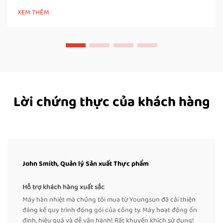
tin cậy Máy hàn nhiệt hoạt động bằng cách tạo ra các mối nối
XEM THÊM
chắc chắn, không rò rỉ thông qua việc làm nóng chảy và gắn
kết các vật liệu nhựa nhiệt dẻo. Những...
Lời chứng thực của khách hàng
John Smith, Quản lý Sản xuất Thực phẩm
Hỗ trợ khách hàng xuất sắc
Máy hàn nhiệt mà chúng tôi mua từ Youngsun đã cải thiện
đáng kể quy trình đóng gói của công ty. Máy hoạt động ổn
định, hiệu quả và dễ vận hành! Rất khuyến khích sử dụng!