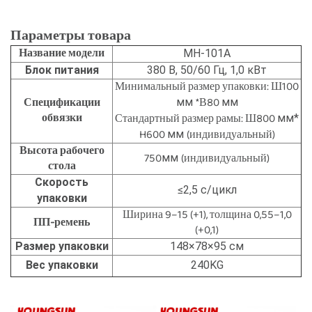
Параметры товара
Название модели
MH-101A
Блок питания
380 В, 50/60 Гц, 1,0 кВт
Минимальный размер упаковки: Ш100
Спецификации
*В80
мм
мм
обвязки
Стандартный размер рамы: Ш800
мм*
H600
(индивидуальный)
мм
Высота рабочего
750
(индивидуальный)
мм
стола
Скорость
≤2,5 с/цикл
упаковки
Ширина 9–15 (+1), толщина 0,55–1,0
ПП-ремень
(+0,1)
Размер упаковки
148×78×95 см
Вес упаковки
240KG