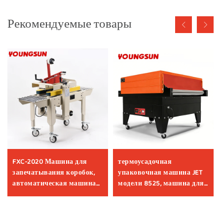
Рекомендуемые товары
FXC-2020 Машина для
термоусадочная
запечатывания коробок,
упаковочная машина JET
автоматическая машина
модели 8525, машина для
для упаковки малых
термоусадочной упаковки,
картонных коробок,
термоусадочная машина,
производитель машин для
оборудование для