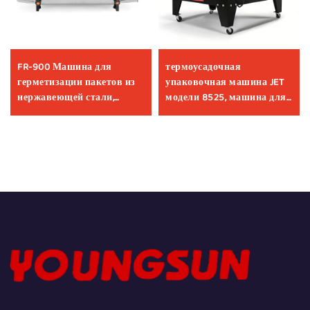
FR-900 Машина для
термоусадочная
герметизации пакетов из
упаковочная машина JET
нержавеющей стали,
модели 8525, машина для
термосварочная машина,
термоусадочной упаковки,
непрерывные ленточные
термоусадочная машина,
термосварочные машины
оборудование для
для упаковки пищевых
термоусадочной упаковки
продуктов
коробок