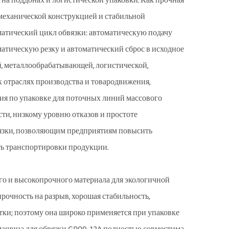
 на поддонах и логистической упаковки. Как прочная
 механической конструкцией и стабильной
атический цикл обвязки: автоматическую подачу
матическую резку и автоматический сброс в исходное
, металлообрабатывающей, логистической,
х отраслях производства и товародвижения,
ия по упаковке для поточных линий массового
ти, низкому уровню отказов и простоте
вязки, позволяющим предприятиям повысить
ть транспортировки продукции.
о и высокопрочного материала для экологичной
рочность на разрыв, хорошая стабильность,
тки; поэтому она широко применяется при упаковке