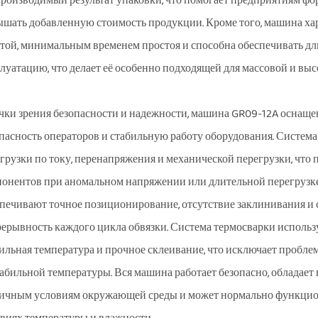
роизводимый результат упаковки, что помогает предприятиям ф
шать добавленную стоимость продукции. Кроме того, машина хара
той, минимальным временем простоя и способна обеспечивать 
луатацию, что делает её особенно подходящей для массовой и вы
чки зрения безопасности и надежности, машина GR09-12A оснащ
пасность операторов и стабильную работу оборудования. Систем
грузки по току, перенапряжения и механической перегрузки, что
онентов при аномальном напряжении или длительной перегрузке
печивают точное позиционирование, отсутствие заклинивания и сб
ерывность каждого цикла обвязки. Система термосварки использу
ильная температура и прочное склеивание, что исключает пробле
абильной температуры. Вся машина работает безопасно, обладае
ичным условиям окружающей среды и может нормально функцион