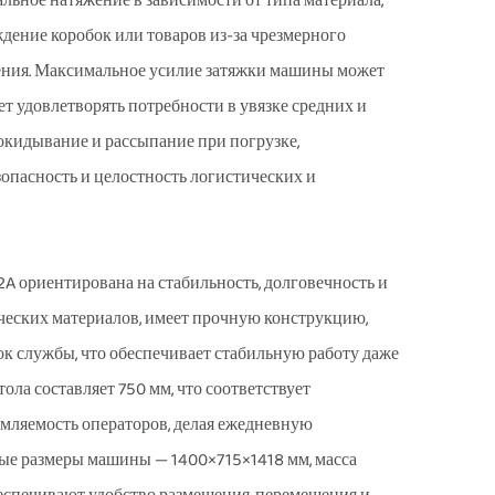
альное натяжение в зависимости от типа материала,
ждение коробок или товаров из-за чрезмерного
жения. Максимальное усилие затяжки машины может
яет удовлетворять потребности в увязке средних и
окидывание и рассыпание при погрузке,
опасность и целостность логистических и
 ориентирована на стабильность, долговечность и
ческих материалов, имеет прочную конструкцию,
к службы, что обеспечивает стабильную работу даже
ла составляет 750 мм, что соответствует
мляемость операторов, делая ежедневную
ные размеры машины — 1400×715×1418 мм, масса