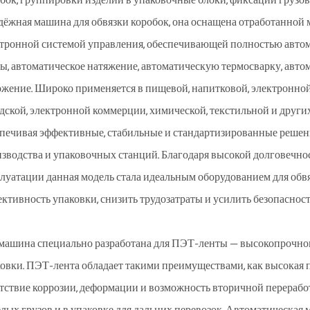
бок, группировки изделий в упаковочные блоки, фиксации грузов
дёжная машина для обвязки коробок, она оснащена отработанной
тронной системой управления, обеспечивающей полностью автом
ы, автоматическое натяжение, автоматическую термосварку, авто
жение. Широко применяется в пищевой, напитковой, электронной
дской, электронной коммерции, химической, текстильной и други
печивая эффективные, стабильные и стандартизированные решен
зводства и упаковочных станций. Благодаря высокой долговечнос
луатации данная модель стала идеальным оборудованием для об
ктивность упаковки, снизить трудозатраты и усилить безопаснос
машина специально разработана для ПЭТ-ленты — высокопрочног
овки. ПЭТ-лента обладает такими преимуществами, как высокая п
тствие коррозии, деформации и возможность вторичной перерабо