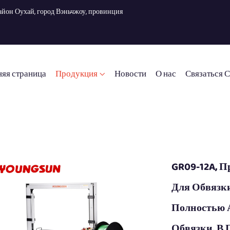
, район Оухай, город Вэньчжоу, провинция
яя страница
Продукция
Новости
О нас
Связаться 
GR09-12A, 
Для Обвязк
Полностью 
Обвязки, В 