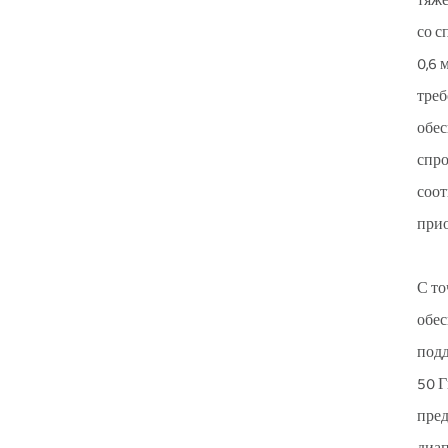
тяжё
со с
0,6 
треб
обес
спро
соот
прио
С то
обес
подд
50 Г
пред