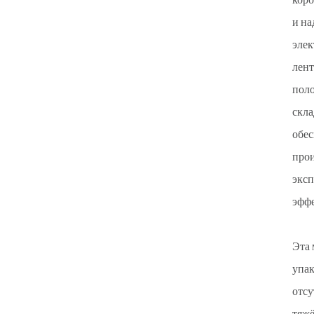
коро
и на
элек
лент
поло
скла
обес
прои
эксп
эффе
Эта 
упак
отсу