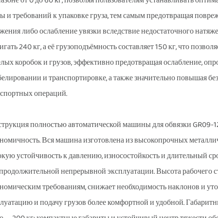
азоне от 0 до 60 кг, позволяя пользователям устанавливать оптим
ы и требований к упаковке груза, тем самым предотвращая повре
жения либо ослабление увязки вследствие недостаточного натя
игать 240 кг, а её грузоподъёмность составляет 150 кг, что позвол
лых коробок и грузов, эффективно предотвращая ослабление, опр
елировании и транспортировке, а также значительно повышая без
спортных операций.
трукция полностью автоматической машины для обвязки GR09-12A
номичность. Вся машина изготовлена из высокопрочных металли
кую устойчивость к давлению, износостойкость и длительный сро
продолжительной непрерывной эксплуатации. Высота рабочего сто
номическим требованиям, снижает необходимость наклонов и уто
луатацию и подачу грузов более комфортной и удобной. Габарит