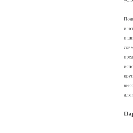
усло
Подв
и ис
и ши
совм
пред
испо
круп
высо
для 
Па