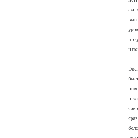
нетт
фикс
высо
уров
что 
и по
Эксп
быст
повы
прот
сокр
срав
боле