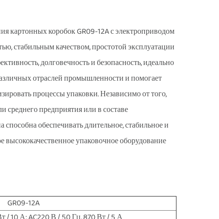
ния картонных коробок GR09-12A с электроприводом
ью, стабильным качеством, простотой эксплуатации
тивность, долговечность и безопасность, идеально
различных отраслей промышленности и помогает
зировать процессы упаковки. Независимо от того,
ли среднего предприятия или в составе
 способна обеспечивать длительное, стабильное и
ое высококачественное упаковочное оборудование
GR09-12A
т / 10 А; AC220 В / 50 Гц, 870 Вт / 5 А