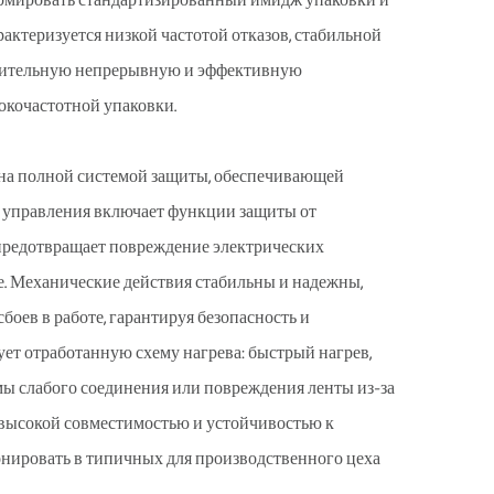
ормировать стандартизированный имидж упаковки и
ктеризуется низкой частотой отказов, стабильной
длительную непрерывную и эффективную
сокочастотной упаковки.
ена полной системой защиты, обеспечивающей
а управления включает функции защиты от
 предотвращает повреждение электрических
. Механические действия стабильны и надежны,
оев в работе, гарантируя безопасность и
ет отработанную схему нагрева: быстрый нагрев,
мы слабого соединения или повреждения ленты из-за
т высокой совместимостью и устойчивостью к
ировать в типичных для производственного цеха