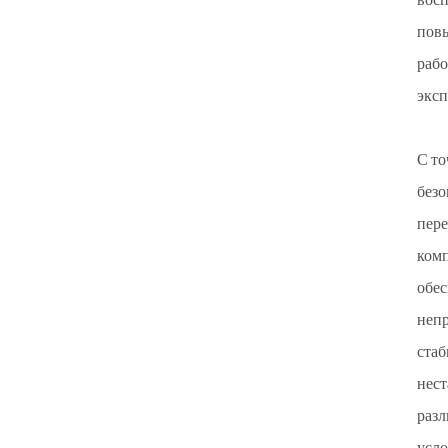
восп
повы
рабо
эксп
С то
безо
пере
комп
обес
непр
стаб
нест
разл