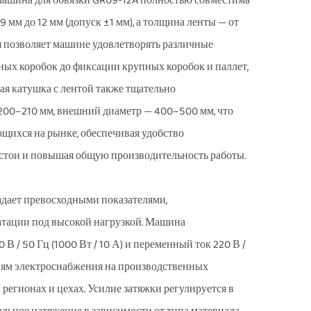
 машина для обвязки GR09-12A полностью совместима
мм до 12 мм (допуск ±1 мм), а толщина ленты — от
ия позволяет машине удовлетворять различные
ных коробок до фиксации крупных коробок и паллет,
я катушка с лентой также тщательно
200–210 мм, внешний диаметр — 400–500 мм, что
щихся на рынке, обеспечивая удобство
остои и повышая общую производительность работы.
адает превосходными показателями,
атации под высокой нагрузкой. Машина
 / 50 Гц (1000 Вт / 10 А) и переменный ток 220 В /
овиям электроснабжения на производственных
регионах и цехах. Усилие затяжки регулируется в