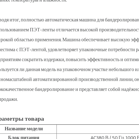
виях температуры и влажности.
одя итог, полностью автоматическая машина для бандеролирова
пользованием ПЭТ-ленты отличается высокой производительност
рокой областью применения. Машина обеспечивает высокую эффек
естима с ПЭТ-лентой, удовлетворяет упаковочные потребности 
приятиям сократить издержки, повысить эффективность и оптими
льзуется ли данная модель на упаковочном участке небольшого и
номасштабной автоматизированной производственной линии, она
кокачественное бандеролирование и представляет собой надёжн
продажи.
раметры товара
Название модели
Блок питания
AC380 В / 50 Гц, 1000 В