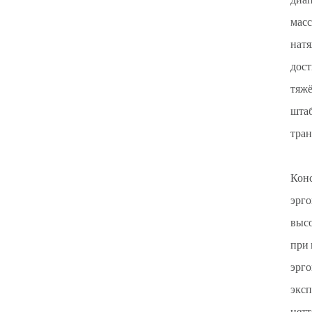
диап
масс
натя
дост
тяжё
штаб
тран
Конс
эрго
высо
при 
эрго
эксп