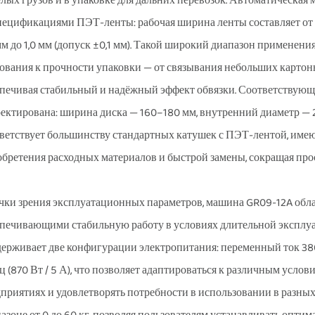
лых грузов и в упаковке для дальних перевозок. Автоматическая
пецификациями ПЭТ-ленты: рабочая ширина ленты составляет от 9 
мм до 1,0 мм (допуск ±0,1 мм). Такой широкий диапазон применен
ования к прочности упаковки — от связывания небольших картон
печивая стабильный и надёжный эффект обвязки. Соответствующа
ектирована: ширина диска — 160–180 мм, внутренний диаметр — 
ветствует большинству стандартных катушек с ПЭТ-лентой, имею
бретения расходных материалов и быстрой замены, сокращая пр
чки зрения эксплуатационных параметров, машина GR09-12A обл
печивающими стабильную работу в условиях длительной эксплу
ерживает две конфигурации электропитания: переменный ток 380 В
ц (870 Вт / 5 А), что позволяет адаптироваться к различным усл
приятиях и удовлетворять потребности в использовании в разных 