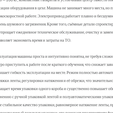
о — 200 кг; компактные габариты и устойчивый центр тяжести о
ации оборудования в цехе. Машина не занимает много места, но 
коскоростной работе. Электропривод работает плавно и бесшумно,
ень шумового загрязнения. Кроме того, съёмные детали спроекти
упрощает ежедневное техническое обслуживание, очистку и заме
зволяет экономить время и затраты на ТО.
луатация машины проста и интуитивно понятна, не требуя слож
ро приступить к работе после краткого обучения, что снижает з
шает гибкость эксплуатации на месте. Режим полностью автома
яжки ленты, регулировки натяжения и её обрезки, что значительн
ащает время упаковки одного короба и существенно повышает о
нению с ручной упаковкой лентой и полуавтоматическими упак
е стабильное качество упаковки, равномерное натяжение ленты, п