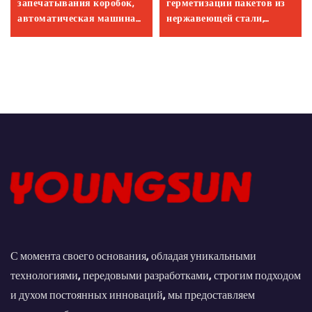
запечатывания коробок,
герметизации пакетов из
автоматическая машина
нержавеющей стали,
для упаковки малых
термосварочная машина,
картонных коробок,
непрерывные ленточные
производитель машин для
термосварочные машины
запечатывания коробок
для упаковки пищевых
клейкой лентой и
продуктов
упаковки коробок
С момента своего основания, обладая уникальными
технологиями, передовыми разработками, строгим подходом
и духом постоянных инноваций, мы предоставляем