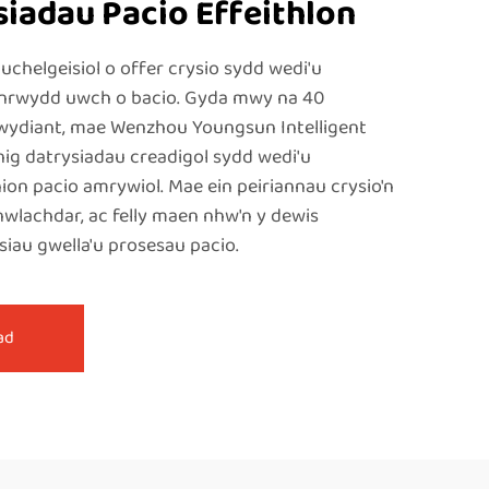
siadau Pacio Effeithlon
chelgeisiol o offer crysio sydd wedi'u
hlonrwydd uwch o bacio. Gyda mwy na 40
iwydiant, mae Wenzhou Youngsun Intelligent
nig datrysiadau creadigol sydd wedi'u
enion pacio amrywiol. Mae ein peiriannau crysio'n
wlachdar, ac felly maen nhw'n y dewis
siau gwella'u prosesau pacio.
ad