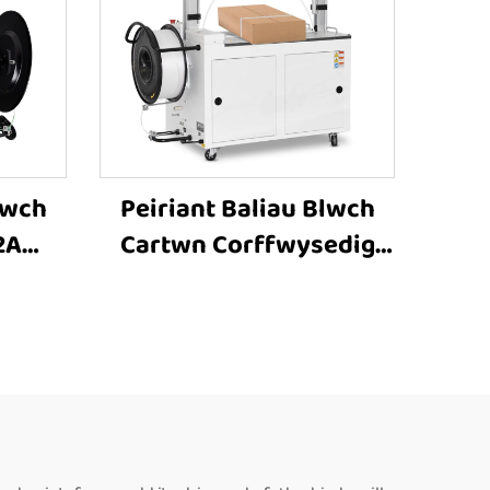
lwch
Peiriant Baliau Blwch
2A
Cartwn Corffwysedig
iant
MH-101A Cyflawn
n
Awtomatig, Peiriant
fer
Baliau ar gyfer Rholi
, Ar
Papur Wedi'i Ddinamnu,
Peiriant Baliau Electrig
ar Gyfer Blwch