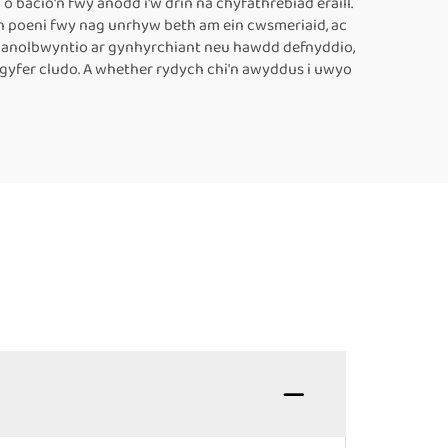
 bacio'n fwy anodd i'w drin na chyfathrebiad eraill.
 yn poeni fwy nag unrhyw beth am ein cwsmeriaid, ac
yn canolbwyntio ar gynhyrchiant neu hawdd defnyddio,
r gyfer cludo. A whether rydych chi'n awyddus i uwyo