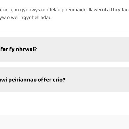
rio, gan gynnwys modelau pneumaidd, llawerol a thrydanol
yw o weithgynhelliadau.
yfer fy nhrwsi?
wi peiriannau offer crio?