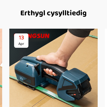
Erthygl cysylltiedig
13
Apr