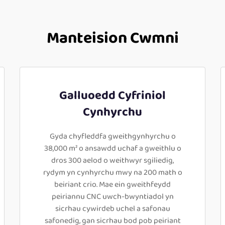
Manteision Cwmni
Galluoedd Cyfriniol
Cynhyrchu
Gyda chyfleddfa gweithgynhyrchu o
38,000 m² o ansawdd uchaf a gweithlu o
dros 300 aelod o weithwyr sgiliedig,
rydym yn cynhyrchu mwy na 200 math o
beiriant crio. Mae ein gweithfeydd
peiriannu CNC uwch-bwyntiadol yn
sicrhau cywirdeb uchel a safonau
safonedig, gan sicrhau bod pob peiriant