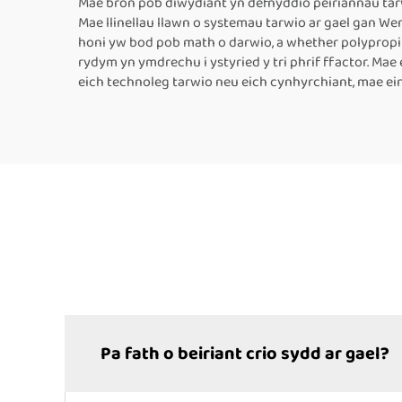
Mae bron pob diwydiant yn defnyddio peiriannau tarwi
Mae llinellau llawn o systemau tarwio ar gael gan We
honi yw bod pob math o darwio, a whether polypropile
rydym yn ymdrechu i ystyried y tri phrif ffactor. Mae
eich technoleg tarwio neu eich cynhyrchiant, mae ein
Pa fath o beiriant crio sydd ar gael?