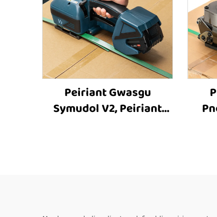
Peiriant Gwasgu
P
Symudol V2, Peiriant
Pn
Gwasgu sydd â Phwerdy
Peir
Batri, Offer Gwasgu
Off
Plastig, Offer Gwasgu a
Peir
Thrawsio
Pei
Cyf