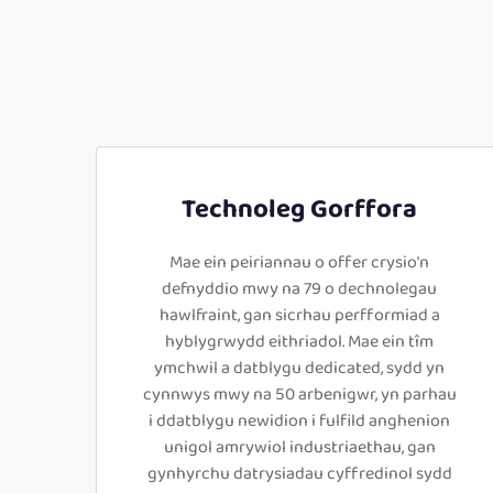
Technoleg Gorffora
Mae ein peiriannau o offer crysio'n
defnyddio mwy na 79 o dechnolegau
hawlfraint, gan sicrhau perfformiad a
hyblygrwydd eithriadol. Mae ein tîm
ymchwil a datblygu dedicated, sydd yn
cynnwys mwy na 50 arbenigwr, yn parhau
i ddatblygu newidion i fulfild anghenion
unigol amrywiol industriaethau, gan
gynhyrchu datrysiadau cyffredinol sydd