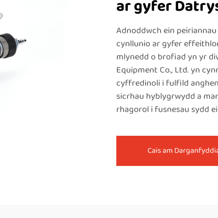
ar gyfer Datry
Adnoddwch ein peiriannau u
cynllunio ar gyfer effeit
mlynedd o brofiad yn yr d
Equipment Co., Ltd. yn cyn
cyffredinoli i fulfild angh
sicrhau hyblygrwydd a man
rhagorol i fusnesau sydd ei
Cais am Darganfyddi