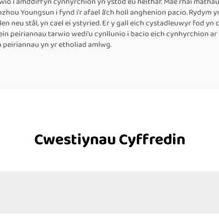
o i amddiffyn cynhyrchion yn ystod eu heithaf. Mae rhai mathau o
nzhou Youngsun i fynd i'r afael â'ch holl anghenion pacio. Rydym
n neu stål, yn cael ei ystyried. Er y gall eich cystadleuwyr fod 
 ein peiriannau tarwio wedi'u cynllunio i bacio eich cynhyrchion a
 peiriannau yn yr etholiad amlwg.
Cwestiynau Cyffredin