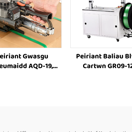
eiriant Gwasgu
Peiriant Baliau B
eumaidd AQD-19,
Cartwn GR09-1
iant Gwasgu Blwch,
Cyffredinol, Peir
er Gwasgu Cerdyn,
Baliau Cyflaw
iant Gwasgu Blwch,
Awtomatig ar gy
riant Pacio Blwch,
Blwch Cartwn PET
lenwyr Peiriannau
werth
Gwasgu