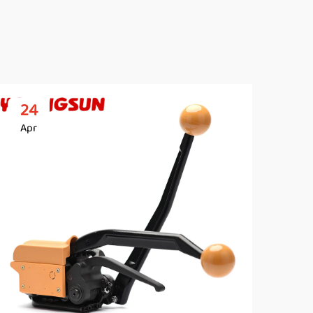
24
2
Apr
Ap