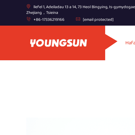
llefel 1, Adeiladau 13 a 14, 73 Heol Bingying, Is-gymydoga
Zhejiang，Tsieina
+86-17336219166
[email protected]
Haf