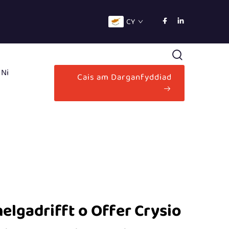
CY
 Ni
Cais am Darganfyddiad
elgadrifft o Offer Crysio