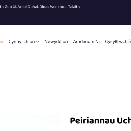
eth Guo Xi, Ardal Ouhai, Dinas Wenzhou, Talaith
an
Cynhyrchion
Newyddion
Amdanom Ni
Cysylltwch â
Peiriannau Uch