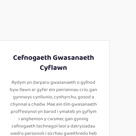
Cefnogaeth Gwasanaeth
Cyflawn
Rydym yn darparu gwasanaeth o gyfnod
byw llawn ar gyfer ein peiriannau crio, gan
gynnwys cynllunio, cynhyrchu, gosod a
chynnal a chadw. Mae ein tîm gwasanaeth
proffesiynol yn barod i ymateb yn gyflym
i anghenion y cwsmer, gan gynnig
cefnogaeth technegol leol a datrysiadau
wedi'u personoli i sicrhau gweithredu heb