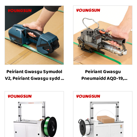
Peiriant Gwasgu Symudol
Peiriant Gwasgu
V2, Peiriant Gwasgu sydd â
Pneumaidd AQD-19,
Phwerdy Batri, Offer
Peiriant Gwasgu Blwch,
Gwasgu Plastig, Offer
Offer Gwasgu Cerdyn,
Gwasgu a Thrawsio
Peiriant Gwasgu Blwch,
Peiriant Pacio Blwch,
Cyflenwyr Peiriannau
Gwasgu