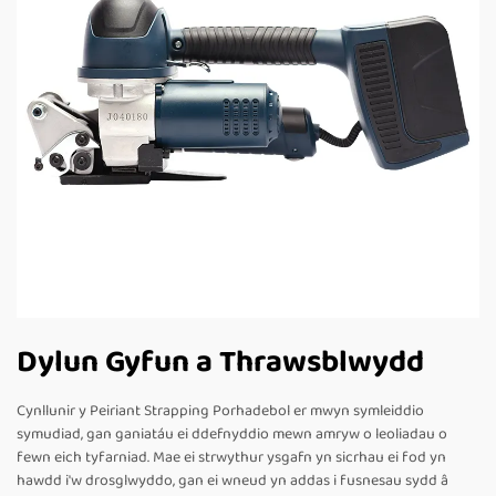
Dylun Gyfun a Thrawsblwydd
Cynllunir y Peiriant Strapping Porhadebol er mwyn symleiddio
symudiad, gan ganiatáu ei ddefnyddio mewn amryw o leoliadau o
fewn eich tyfarniad. Mae ei strwythur ysgafn yn sicrhau ei fod yn
hawdd i'w drosglwyddo, gan ei wneud yn addas i fusnesau sydd â