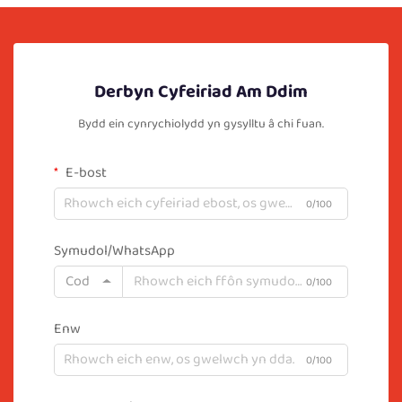
Derbyn Cyfeiriad Am Ddim
Bydd ein cynrychiolydd yn gysylltu â chi fuan.
E-bost
0/100
Symudol/WhatsApp
Cod
0/100
Enw
0/100