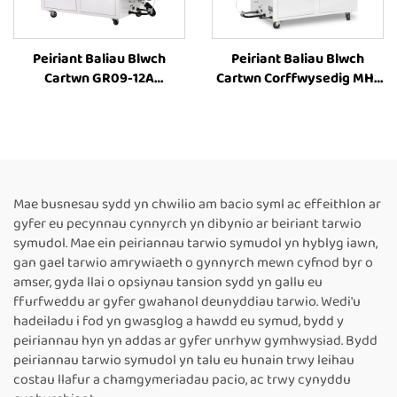
Peiriant Baliau Blwch
Peiriant Baliau Blwch
Cartwn GR09-12A
Cartwn Corffwysedig MH-
Cyffredinol, Peiriant Baliau
101A Cyflawn Awtomatig,
Cyflawn Awtomatig ar
Peiriant Baliau ar gyfer
gyfer Blwch Cartwn PET, Ar
Rholi Papur Wedi'i
werth
Ddinamnu, Peiriant Baliau
Electrig ar Gyfer Blwch
Mae busnesau sydd yn chwilio am bacio syml ac effeithlon ar
gyfer eu pecynnau cynnyrch yn dibynio ar beiriant tarwio
symudol. Mae ein peiriannau tarwio symudol yn hyblyg iawn,
gan gael tarwio amrywiaeth o gynnyrch mewn cyfnod byr o
amser, gyda llai o opsiynau tansion sydd yn gallu eu
ffurfweddu ar gyfer gwahanol deunyddiau tarwio. Wedi'u
hadeiladu i fod yn gwasglog a hawdd eu symud, bydd y
peiriannau hyn yn addas ar gyfer unrhyw gymhwysiad. Bydd
peiriannau tarwio symudol yn talu eu hunain trwy leihau
costau llafur a chamgymeriadau pacio, ac trwy cynyddu