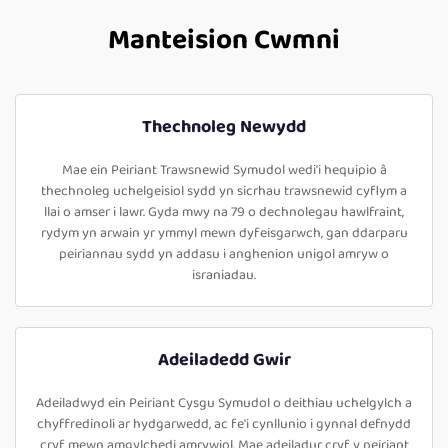
Manteision Cwmni
Thechnoleg Newydd
Mae ein Peiriant Trawsnewid Symudol wedi'i hequipio â
thechnoleg uchelgeisiol sydd yn sicrhau trawsnewid cyflym a
llai o amser i lawr. Gyda mwy na 79 o dechnolegau hawlfraint,
rydym yn arwain yr ymmyl mewn dyfeisgarwch, gan ddarparu
peiriannau sydd yn addasu i anghenion unigol amryw o
israniadau.
Adeiladedd Gwir
Adeiladwyd ein Peiriant Cysgu Symudol o deithiau uchelgylch a
chyffredinoli ar hydgarwedd, ac fe'i cynllunio i gynnal defnydd
cryf mewn amgylchedi amrywiol. Mae adeiladur cryf y peiriant