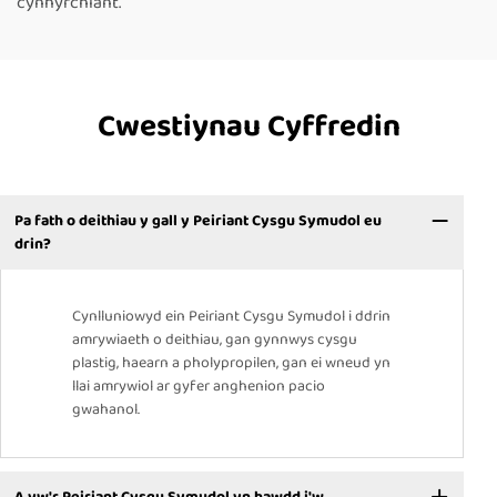
cynhyrchiant.
Cwestiynau Cyffredin
Pa fath o deithiau y gall y Peiriant Cysgu Symudol eu
drin?
Cynlluniowyd ein Peiriant Cysgu Symudol i ddrin
amrywiaeth o deithiau, gan gynnwys cysgu
plastig, haearn a pholypropilen, gan ei wneud yn
llai amrywiol ar gyfer anghenion pacio
gwahanol.
A yw'r Peiriant Cysgu Symudol yn hawdd i'w