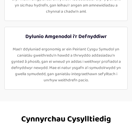
yn sicrhau hydrefn, gan leihau'r angen am amnewidiadau a
chynnal a chadw'n aml.
Dylunio Amgenodol i'r Defnyddiwr
Mae'r ddyluniad ergonomig ar ein Peiriant Cysgu Symudol yn
caniatáu gweithredu'n hawdd a thrwyddo addasiadau'n
gynted â phosib, gan ei wneud yn addas i weithwyr profiadol a
defnyddwyr newydd. Mae ei natur ysgafn a'i symudolrwydd yn
gwella symudedd, gan ganiatáu integraethawn sefylltach i
unrhyw weithdrefn pacio.
Cynnyrchau Cysylltiedig