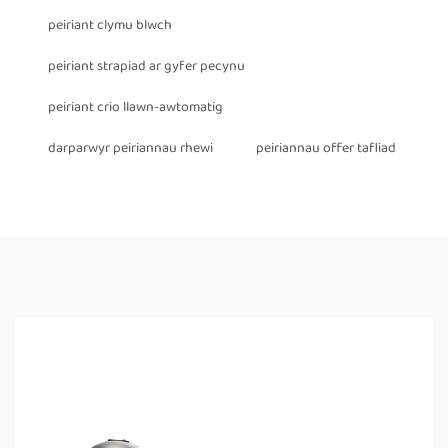
peiriant clymu blwch
peiriant strapiad ar gyfer pecynu
peiriant crio llawn-awtomatig
darparwyr peiriannau rhewi
peiriannau offer tafliad