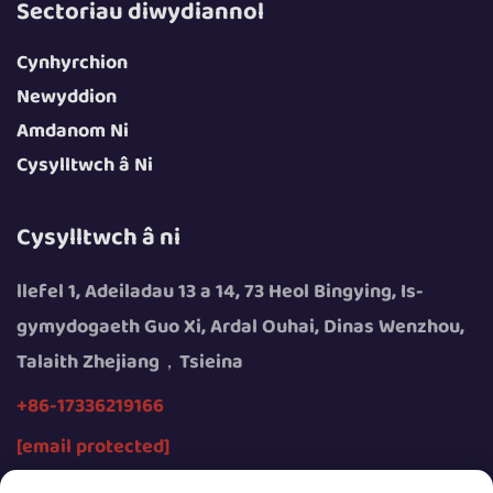
Sectoriau diwydiannol
Cynhyrchion
Newyddion
Amdanom Ni
Cysylltwch â Ni
Cysylltwch â ni
llefel 1, Adeiladau 13 a 14, 73 Heol Bingying, Is-
gymydogaeth Guo Xi, Ardal Ouhai, Dinas Wenzhou,
Talaith Zhejiang，Tsieina
+86-17336219166
[email protected]