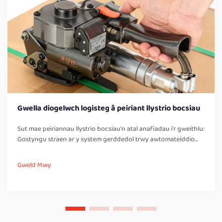
Gwella diogelwch logisteg â peiriant llystrio bocsiau
Sut mae peiriannau llystrio bocsiau'n atal anafiadau i'r gweithlu:
Gostyngu straen ar y system gerddedol trwy awtomateiddio
tasgau llwyddo llawer. Pan mae gweithwyr yn llystru bocsiau â
llaw yn gyson trwy'r dydd, maen nhw'n rhaid iddynt gwarrau
Gweld Mwy
lawr yn aml, troi eu corffau, ac yn...