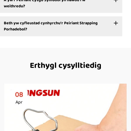
weithredu?
Beth yw cyfleustad cynhyrchu'r Peiriant Strapping
Porhadebol?
Erthygl cysylltiedig
08
Apr