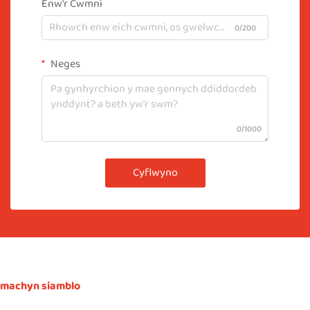
Enw'r Cwmni
0/200
Neges
0/1000
Cyflwyno
machyn siamblo