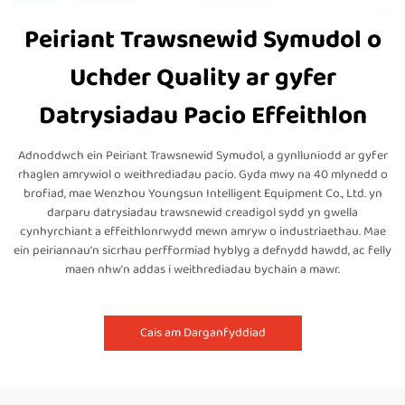
Peiriant Trawsnewid Symudol o
Uchder Quality ar gyfer
Datrysiadau Pacio Effeithlon
Adnoddwch ein Peiriant Trawsnewid Symudol, a gynlluniodd ar gyfer
rhaglen amrywiol o weithrediadau pacio. Gyda mwy na 40 mlynedd o
brofiad, mae Wenzhou Youngsun Intelligent Equipment Co., Ltd. yn
darparu datrysiadau trawsnewid creadigol sydd yn gwella
cynhyrchiant a effeithlonrwydd mewn amryw o industriaethau. Mae
ein peiriannau'n sicrhau perfformiad hyblyg a defnydd hawdd, ac felly
maen nhw'n addas i weithrediadau bychain a mawr.
Cais am Darganfyddiad