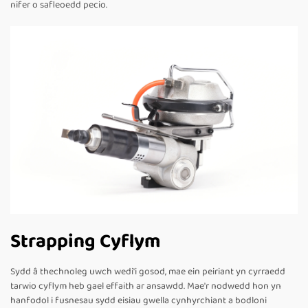
nifer o safleoedd pecio.
Strapping Cyflym
Sydd â thechnoleg uwch wedi'i gosod, mae ein peiriant yn cyrraedd
tarwio cyflym heb gael effaith ar ansawdd. Mae'r nodwedd hon yn
hanfodol i fusnesau sydd eisiau gwella cynhyrchiant a bodloni