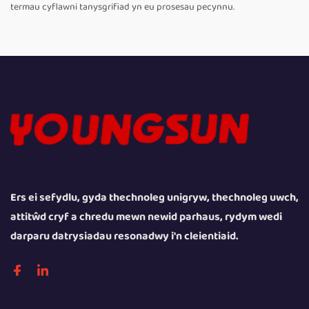
termau cyflawni tanysgrifiad yn eu prosesau pecynnu.
Ers ei sefydlu, gyda thechnoleg unigryw, thechnoleg uwch,
attitŵd cryf a chredu mewn newid parhaus, rydym wedi
darparu datrysiadau resonadwy i'n cleientiaid.