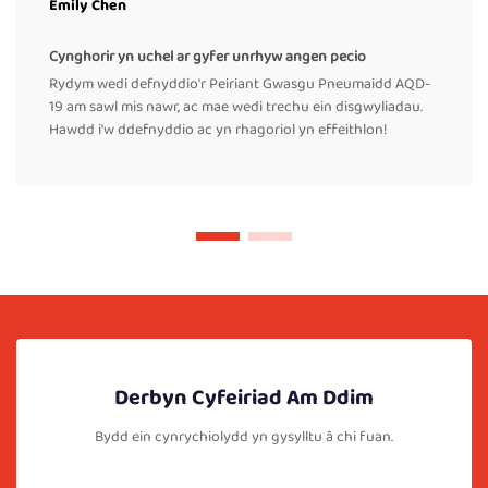
Emily Chen
Cynghorir yn uchel ar gyfer unrhyw angen pecio
Rydym wedi defnyddio'r Peiriant Gwasgu Pneumaidd AQD-
19 am sawl mis nawr, ac mae wedi trechu ein disgwyliadau.
Hawdd i'w ddefnyddio ac yn rhagoriol yn effeithlon!
Derbyn Cyfeiriad Am Ddim
Bydd ein cynrychiolydd yn gysylltu â chi fuan.