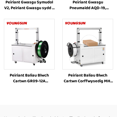
Peiriant Gwasgu Symudol
Peiriant Gwasgu
V2, Peiriant Gwasgu sydd â
Pneumaidd AQD-19,
Phwerdy Batri, Offer
Peiriant Gwasgu Blwch,
Gwasgu Plastig, Offer
Offer Gwasgu Cerdyn,
Gwasgu a Thrawsio
Peiriant Gwasgu Blwch,
Peiriant Pacio Blwch,
Cyflenwyr Peiriannau
Gwasgu
Peiriant Baliau Blwch
Peiriant Baliau Blwch
Cartwn GR09-12A
Cartwn Corffwysedig MH-
Cyffredinol, Peiriant Baliau
101A Cyflawn Awtomatig,
Cyflawn Awtomatig ar
Peiriant Baliau ar gyfer
gyfer Blwch Cartwn PET, Ar
Rholi Papur Wedi'i
werth
Ddinamnu, Peiriant Baliau
Electrig ar Gyfer Blwch