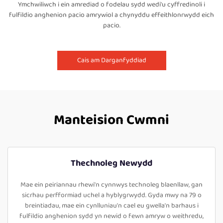
Ymchwiliwch i ein amrediad o fodelau sydd wedi'u cyffredinoli i
fulfildio anghenion pacio amrywiol a chynyddu effeithlonrwydd eich
pacio.
Cais am Darganfyddiad
Manteision Cwmni
Thechnoleg Newydd
Mae ein peiriannau rhewi'n cynnwys technoleg blaenllaw, gan
sicrhau perfformiad uchel a hyblygrwydd. Gyda mwy na 79 o
breintiadau, mae ein cynlluniau'n cael eu gwella'n barhaus i
fulfildio anghenion sydd yn newid o fewn amryw o weithredu,