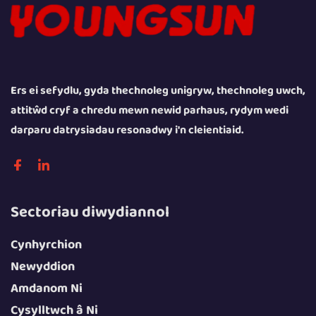
Ers ei sefydlu, gyda thechnoleg unigryw, thechnoleg uwch,
attitŵd cryf a chredu mewn newid parhaus, rydym wedi
darparu datrysiadau resonadwy i'n cleientiaid.
Sectoriau diwydiannol
Cynhyrchion
Newyddion
Amdanom Ni
Cysylltwch â Ni