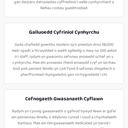
gan darparu datrysiadau cyffredinol i wella cynhyrchiant a
lleihau costau gweithrediad.
Galluoedd Cyfriniol Cynhyrchu
Gyda chyfledd gwerthu modern sy'n ymestyn dros 38,000
metr sgwâr a thrwydded o waith sgiliedig o mwy na 300 aelod
o'r staff, rydym yn gwarantu safonau ansawdd uchaf yn y
cynhyrchu. Mae ein prosesau rheoli ansawdd cryf yn sicrhau
bod pob peiriant llinellu yn cyd-fynd â safonau diogelwch a
pherfformiad rhyngwladol, gan roi hygrededd i chi.
Cefnogaeth Gwasanaeth Cyflawn
Rydym yn cynnig gwasanaeth o gyfnod bywyd llawn ar gyfer
ein peiriannau llinellu, o ddylunio cyntaf i osod a chynhaliaeth
barhaus. Mae ein tîm gwasanaeth dedicated yn barod i