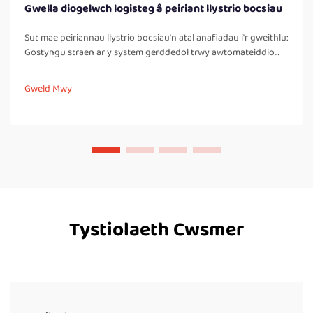
Gwella diogelwch logisteg â peiriant llystrio bocsiau
Sut mae peiriannau llystrio bocsiau'n atal anafiadau i'r gweithlu:
Gostyngu straen ar y system gerddedol trwy awtomateiddio
tasgau llwyddo llawer. Pan mae gweithwyr yn llystru bocsiau â
llaw yn gyson trwy'r dydd, maen nhw'n rhaid iddynt gwarrau
Gweld Mwy
lawr yn aml, troi eu corffau, ac yn...
Tystiolaeth Cwsmer