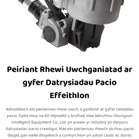
Peiriant Rhewi Uwchganiatad ar
gyfer Datrysiadau Pacio
Effeithlon
Adnoddwch ein peiriannau rhewi uwch, a gynllunir ar gyfer ceisiadau
pacio. Gyda mwy na 40 mlynedd o brofiad, mae Wenzhou Youngsun
Intelligent Equipment Co., Ltd. yn arwain yr industry yn darparu
datrysiadau pacio creadigol. Mae ein peiriannau rhewi'n sicrhau pacio
diogel, gan wella diogelwch y cynhyrchion yn ystod cludo ac storio.