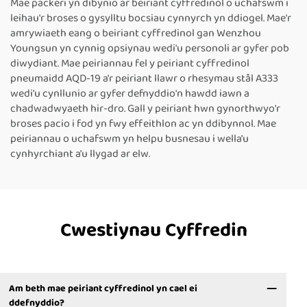
Mae packeri yn dibynio ar beiriant cyffredinol o uchafswm i
leihau'r broses o gysylltu bocsiau cynnyrch yn ddiogel. Mae'r
amrywiaeth eang o beiriant cyffredinol gan Wenzhou
Youngsun yn cynnig opsiynau wedi'u personoli ar gyfer pob
diwydiant. Mae peiriannau fel y peiriant cyffredinol
pneumaidd AQD-19 a'r peiriant llawr o rhesymau stål A333
wedi'u cynllunio ar gyfer defnyddio'n hawdd iawn a
chadwadwyaeth hir-dro. Gall y peiriant hwn gynorthwyo'r
broses pacio i fod yn fwy effeithlon ac yn ddibynnol. Mae
peiriannau o uchafswm yn helpu busnesau i wella'u
cynhyrchiant a'u llygad ar elw.
Cwestiynau Cyffredin
Am beth mae peiriant cyffredinol yn cael ei
ddefnyddio?