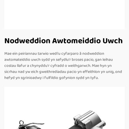
Nodweddion Awtomeiddio Uwch
Mae ein peiriannau tarwio wedi'u cyfarparo â nodweddion
awtomateiddio uwch sydd yn sefydlu'r broses pacio, gan leihau
costau llafur a chynyddu'r cyfradd o weithgarwch. Mae hyn yn
sicrhau nad yw eich gweithrediadau pacio yn effeithlon yn unig, ond
hefyd yn sgrinioadwy i fulfildio gofynion sydd yn tyfu.