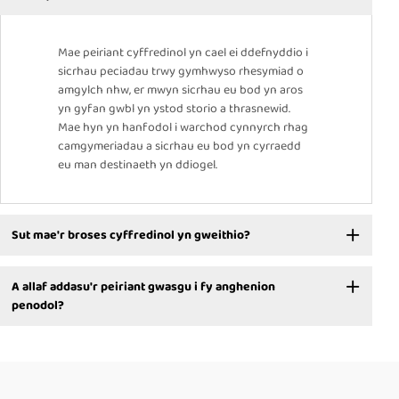
Mae peiriant cyffredinol yn cael ei ddefnyddio i
sicrhau peciadau trwy gymhwyso rhesymiad o
amgylch nhw, er mwyn sicrhau eu bod yn aros
yn gyfan gwbl yn ystod storio a thrasnewid.
Mae hyn yn hanfodol i warchod cynnyrch rhag
camgymeriadau a sicrhau eu bod yn cyrraedd
eu man destinaeth yn ddiogel.
Sut mae'r broses cyffredinol yn gweithio?
A allaf addasu'r peiriant gwasgu i fy anghenion
penodol?