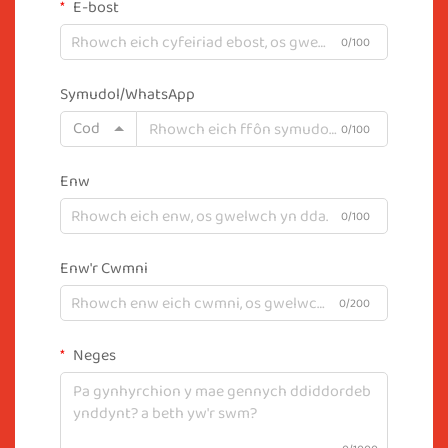
E-bost
0/100
Symudol/WhatsApp
Cod
0/100
Enw
0/100
Enw'r Cwmni
0/200
Neges