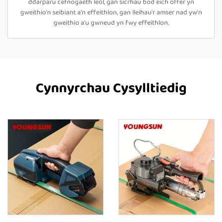
ddarparu cefnogaeth leol, gan sicrhau bod eich offer yn
gweithio'n seibiant a'n effeithlon, gan lleihau'r amser nad yw'n
gweithio a'u gwneud yn fwy effeithlon.
Cynnyrchau Cysylltiedig