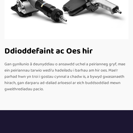
Ddioddefaint ac Oes hir
Gan gynllunio â deunyddiau o ansawdd uchel a peirianneg gryf, mae
ein peiriannau tarwio wedi'u hadeiladu i barhau am hir oes. Mae'r
parhad hwn yn troi i gostau cynnal a chadw is, a bywyd gwasanaeth
hirach, gan darparu ad-daliad arloesol ar eich buddsoddiad mewn
gweithrediadau pacio.