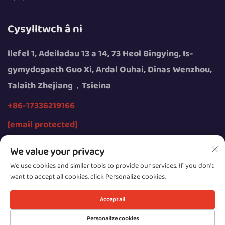
Cysylltwch â ni
llefel 1, Adeiladau 13 a 14, 73 Heol Bingying, Is-
gymydogaeth Guo Xi, Ardal Ouhai, Dinas Wenzhou,
Talaith Zhejiang，Tsieina
+86-17336219166
[email protected]
We value your privacy
We use cookies and similar tools to provide our services. If you don't
want to accept all cookies, click Personalize cookies.
Hawlfraint © 2026 gan Wenzhou Youngsun Intelligent
Equipment Cyfyngedig
Accept all
Cyfrinachedd
Personalize cookies