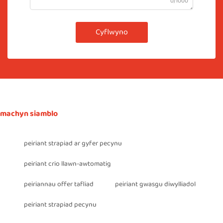
0/1000
Cyflwyno
machyn siamblo
peiriant strapiad ar gyfer pecynu
peiriant crio llawn-awtomatig
peiriannau offer tafliad
peiriant gwasgu diwylliadol
peiriant strapiad pecynu