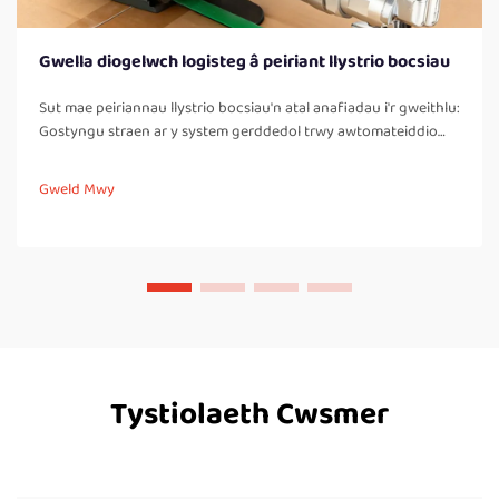
Gwella diogelwch logisteg â peiriant llystrio bocsiau
Sut mae peiriannau llystrio bocsiau'n atal anafiadau i'r gweithlu:
Gostyngu straen ar y system gerddedol trwy awtomateiddio
tasgau llwyddo llawer. Pan mae gweithwyr yn llystru bocsiau â
llaw yn gyson trwy'r dydd, maen nhw'n rhaid iddynt gwarrau
Gweld Mwy
lawr yn aml, troi eu corffau, ac yn...
Tystiolaeth Cwsmer