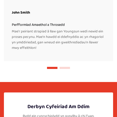
John Smith
Perfformiad Amaethol a Throsedd
Mae'r peiriant strapiad â llaw gan Youngsun wedi newid ein
proses pecynu. Mae'n hawdd ei ddefnyddio ac yn rhagoriol
yn ymddiriedad, gan wneud ein gweithrediadau'n llawer
mwy effeithlon!
Derbyn Cyfeiriad Am Ddim
Bydd ein cynrychiolydd yn gysylltu â chi fuan.