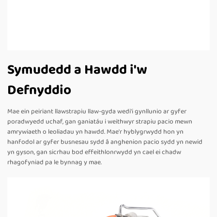
Symudedd a Hawdd i'w
Defnyddio
Mae ein peiriant llawstrapiu llaw-gyda wedi'i gynllunio ar gyfer
poradwyedd uchaf, gan ganiatáu i weithwyr strapiu pacio mewn
amrywiaeth o leoliadau yn hawdd. Mae'r hyblygrwydd hon yn
hanfodol ar gyfer busnesau sydd â anghenion pacio sydd yn newid
yn gyson, gan sicrhau bod effeithlonrwydd yn cael ei chadw
rhagofyniad pa le bynnag y mae.