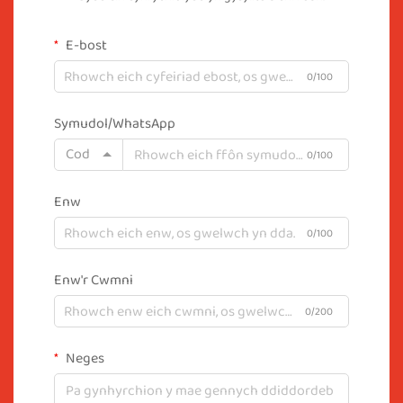
E-bost
0/100
Symudol/WhatsApp
Cod
0/100
Enw
0/100
Enw'r Cwmni
0/200
Neges