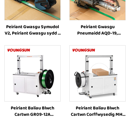
Peiriant Gwasgu Symudol
Peiriant Gwasgu
V2, Peiriant Gwasgu sydd â
Pneumaidd AQD-19,
Phwerdy Batri, Offer
Peiriant Gwasgu Blwch,
Gwasgu Plastig, Offer
Offer Gwasgu Cerdyn,
Gwasgu a Thrawsio
Peiriant Gwasgu Blwch,
Peiriant Pacio Blwch,
Cyflenwyr Peiriannau
Gwasgu
Peiriant Baliau Blwch
Peiriant Baliau Blwch
Cartwn GR09-12A
Cartwn Corffwysedig MH-
Cyffredinol, Peiriant Baliau
101A Cyflawn Awtomatig,
Cyflawn Awtomatig ar
Peiriant Baliau ar gyfer