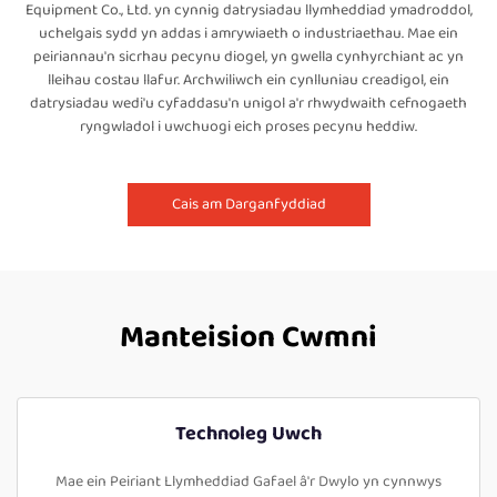
Equipment Co., Ltd. yn cynnig datrysiadau llymheddiad ymadroddol,
uchelgais sydd yn addas i amrywiaeth o industriaethau. Mae ein
peiriannau'n sicrhau pecynu diogel, yn gwella cynhyrchiant ac yn
lleihau costau llafur. Archwiliwch ein cynlluniau creadigol, ein
datrysiadau wedi'u cyfaddasu'n unigol a'r rhwydwaith cefnogaeth
ryngwladol i uwchuogi eich proses pecynu heddiw.
Cais am Darganfyddiad
Manteision Cwmni
Technoleg Uwch
Mae ein Peiriant Llymheddiad Gafael â'r Dwylo yn cynnwys