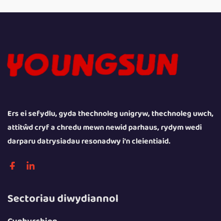
Ers ei sefydlu, gyda thechnoleg unigryw, thechnoleg uwch,
attitŵd cryf a chredu mewn newid parhaus, rydym wedi
darparu datrysiadau resonadwy i'n cleientiaid.
Sectoriau diwydiannol