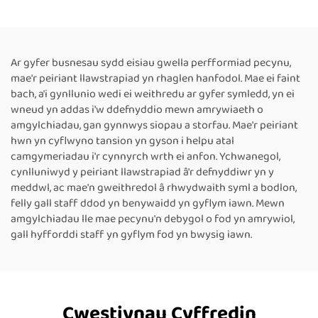
gyfer Blwch Cartwn PET, Ar
Rholi Papur Wedi'i
werth
Ddinamnu, Peiriant Baliau
Electrig ar Gyfer Blwch
Ar gyfer busnesau sydd eisiau gwella perfformiad pecynu,
mae'r peiriant llawstrapiad yn rhaglen hanfodol. Mae ei faint
bach, a'i gynllunio wedi ei weithredu ar gyfer symledd, yn ei
wneud yn addas i'w ddefnyddio mewn amrywiaeth o
amgylchiadau, gan gynnwys siopau a storfau. Mae'r peiriant
hwn yn cyflwyno tansion yn gyson i helpu atal
camgymeriadau i'r cynnyrch wrth ei anfon. Ychwanegol,
cynlluniwyd y peiriant llawstrapiad â'r defnyddiwr yn y
meddwl, ac mae'n gweithredol â rhwydwaith syml a bodlon,
felly gall staff ddod yn benywaidd yn gyflym iawn. Mewn
amgylchiadau lle mae pecynu'n debygol o fod yn amrywiol,
gall hyfforddi staff yn gyflym fod yn bwysig iawn.
Cwestiynau Cyffredin