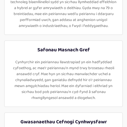
technoleg blaenllinellol sydd yn sicrhau llymheddiad effeithlon
a hybrel ar gyfer amrywiaeth o deithiau. Gyda mwy na 79 o
breintiadau, mae ein peiriannau wedi'u peiriannu i ddarparu
perfformiad uwch, gan addasu at anghenion unigol
amrywiaeth o industriaethau, o fwyd i feddygaethau.
Safonau Masnach Gref
Cynhyrchir ein peiriannau llawstrapiad yn ein hadfyddiad
cyfoethog, ac mae'r peiriannau'n mynd trwy brosesau rheoli
ansawdd cryf. Mae hyn yn sicrhau manwlachder uchel a
chynaliadwyedd, gan ganiatáu defnydd hir o'r peiriannau
mewn amgylchiadau heriol. Mae ein dyfarniad i eithriad yn
sicrhau bod pob peiriannau'n cyd-fynd â safonau
rhwngllyngesol ansawdd a diogelwch.
Gwasanaethau Cefnogi Cynhwysfawr