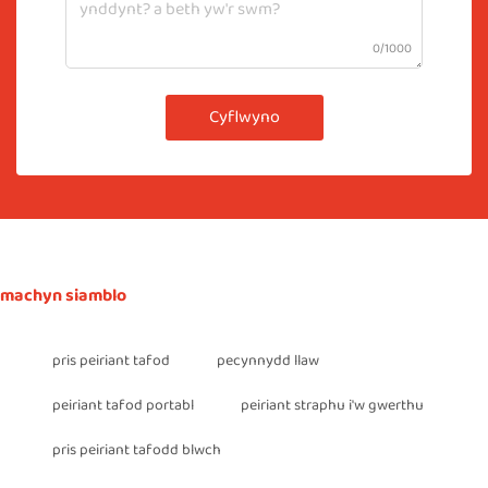
0/1000
Cyflwyno
machyn siamblo
pris peiriant tafod
pecynnydd llaw
peiriant tafod portabl
peiriant straphu i'w gwerthu
pris peiriant tafodd blwch