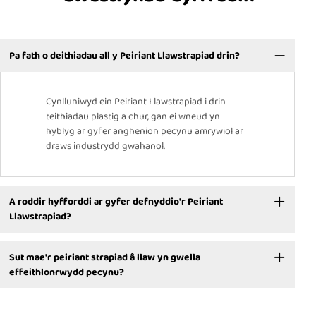
Pa fath o deithiadau all y Peiriant Llawstrapiad drin?
Cynlluniwyd ein Peiriant Llawstrapiad i drin
teithiadau plastig a chur, gan ei wneud yn
hyblyg ar gyfer anghenion pecynu amrywiol ar
draws industrydd gwahanol.
A roddir hyfforddi ar gyfer defnyddio'r Peiriant
Llawstrapiad?
Sut mae'r peiriant strapiad â llaw yn gwella
effeithlonrwydd pecynu?