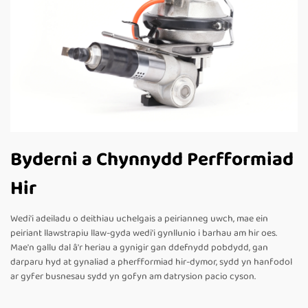
Byderni a Chynnydd Perfformiad
Hir
Wedi'i adeiladu o deithiau uchelgais a peirianneg uwch, mae ein
peiriant llawstrapiu llaw-gyda wedi'i gynllunio i barhau am hir oes.
Mae'n gallu dal â'r heriau a gynigir gan ddefnydd pobdydd, gan
darparu hyd at gynaliad a pherfformiad hir-dymor, sydd yn hanfodol
ar gyfer busnesau sydd yn gofyn am datrysion pacio cyson.