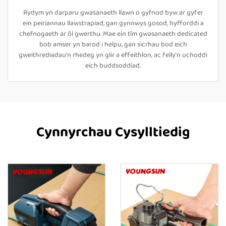
Rydym yn darparu gwasanaeth llawn o gyfnod byw ar gyfer
ein peiriannau llawstrapiad, gan gynnwys gosod, hyfforddi a
chefnogaeth ar ôl gwerthu. Mae ein tîm gwasanaeth dedicated
bob amser yn barod i helpu, gan sicrhau bod eich
gweithrediadau'n rhedeg yn glir a effeithlon, ac felly'n uchoddi
eich buddsoddiad.
Cynnyrchau Cysylltiedig