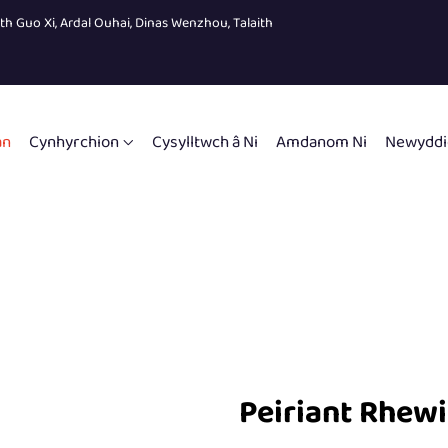
eth Guo Xi, Ardal Ouhai, Dinas Wenzhou, Talaith
an
Cynhyrchion
Cysylltwch â Ni
Amdanom Ni
Newyddi
Peiriant Rhew