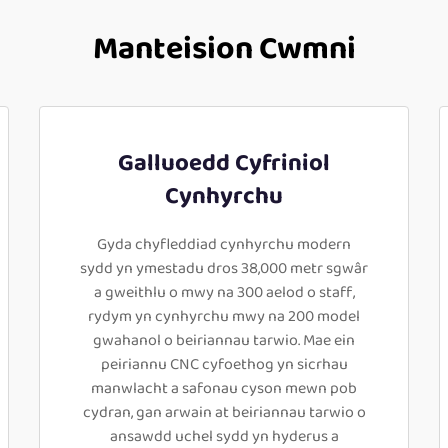
Manteision Cwmni
Galluoedd Cyfriniol
Cynhyrchu
Gyda chyfleddiad cynhyrchu modern
sydd yn ymestadu dros 38,000 metr sgwâr
a gweithlu o mwy na 300 aelod o staff,
rydym yn cynhyrchu mwy na 200 model
gwahanol o beiriannau tarwio. Mae ein
peiriannu CNC cyfoethog yn sicrhau
manwlacht a safonau cyson mewn pob
cydran, gan arwain at beiriannau tarwio o
ansawdd uchel sydd yn hyderus a