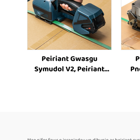
Peiriant Gwasgu
P
Symudol V2, Peiriant
Pn
Gwasgu sydd â Phwerdy
Peir
Batri, Offer Gwasgu
Off
Plastig, Offer Gwasgu a
Peir
Thrawsio
Pei
Cyf