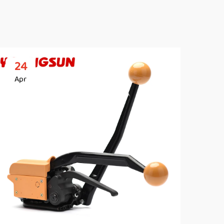
24
2
Apr
Ap