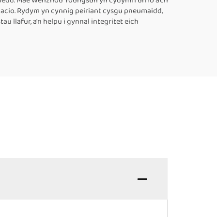
grededd. Mae Wenzhou Youngsun yn cydymffurfio â'ch
bacio. Rydym yn cynnig peiriant cysgu pneumaidd,
u llafur, a'n helpu i gynnal integritet eich