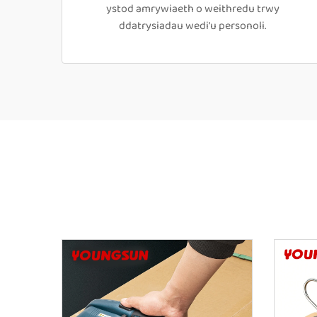
ystod amrywiaeth o weithredu trwy
ddatrysiadau wedi'u personoli.