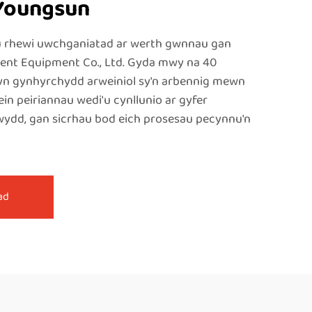
Youngsun
 rhewi uwchganiatad ar werth gwnnau gan
ent Equipment Co., Ltd. Gyda mwy na 40
yn gynhyrchydd arweiniol sy'n arbennig mewn
in peiriannau wedi'u cynllunio ar gyfer
wydd, gan sicrhau bod eich prosesau pecynnu'n
ad