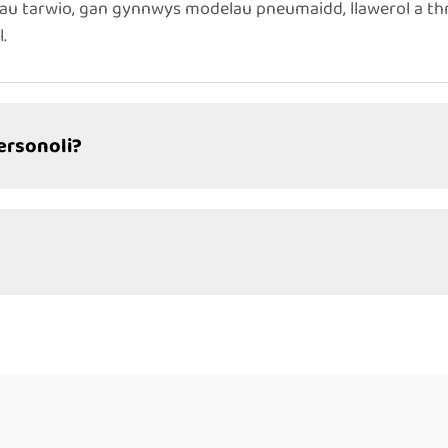
u tarwio, gan gynnwys modelau pneumaidd, llawerol a thr
.
personoli?