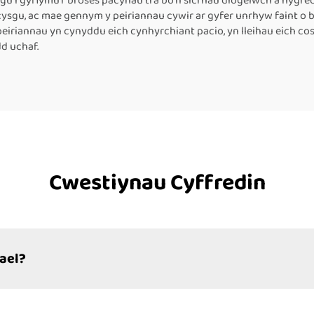
cysgu i gyflymu'r broses pacynau tra bo'n sicrhau diogelwch a hy
ysgu, ac mae gennym y peiriannau cywir ar gyfer unrhyw faint o 
peiriannau yn cynyddu eich cynhyrchiant pacio, yn lleihau eich costa
d uchaf.
Cwestiynau Cyffredin
gael?