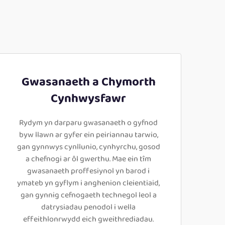
Gwasanaeth a Chymorth
Cynhwysfawr
Rydym yn darparu gwasanaeth o gyfnod
byw llawn ar gyfer ein peiriannau tarwio,
gan gynnwys cynllunio, cynhyrchu, gosod
a chefnogi ar ôl gwerthu. Mae ein tîm
gwasanaeth proffesiynol yn barod i
ymateb yn gyflym i anghenion cleientiaid,
gan gynnig cefnogaeth technegol leol a
datrysiadau penodol i wella
effeithlonrwydd eich gweithrediadau.