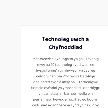
Technoleg uwch a
Chyfnoddiad
Mae Wenzhou Youngsun yn gallu cynnig
mwy na 79 technoleg sydd wedi eu
hysgrifennu'n gynhwysol, yn cael eu
cefnogi gan tîm Ymchwil a Datblygu
dedicated sydd â mwy na 50 arbenigwr.
Mae ein dyfodol yn ymroddiad i ddatblygu
yn caniatáu i ni barhau i wella ein
peiriannau rhewi, gan sicrhau eu bod yn
cyd-fynd â'r anghenion sydd yn newid yn