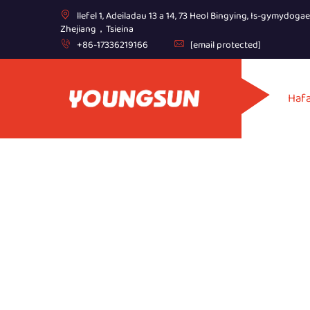
llefel 1, Adeiladau 13 a 14, 73 Heol Bingying, Is-gymydoga
Zhejiang，Tsieina
+86-17336219166
[email protected]
Haf