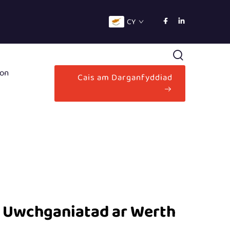
CY
on
Cais am Darganfyddiad
i Uwchganiatad ar Werth