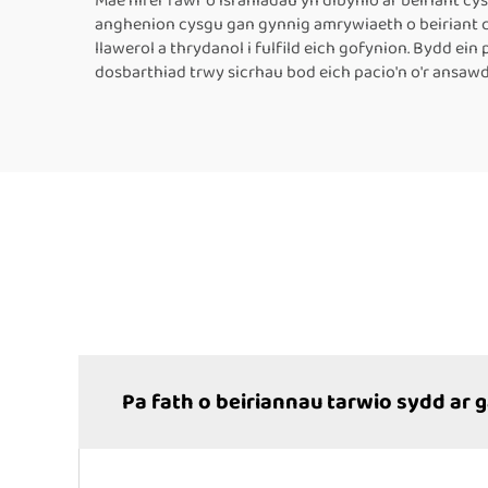
Mae nifer fawr o israniadau yn dibynio ar beiriant 
anghenion cysgu gan gynnig amrywiaeth o beiriant c
llawerol a thrydanol i fulfild eich gofynion. Bydd ein 
dosbarthiad trwy sicrhau bod eich pacio'n o'r ansawd
Pa fath o beiriannau tarwio sydd ar 