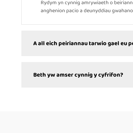
Rydym yn cynnig amrywiaeth o beirianna
anghenion pacio a deunyddiau gwahanol
A all eich peiriannau tarwio gael eu 
Beth yw amser cynnig y cyfrifon?