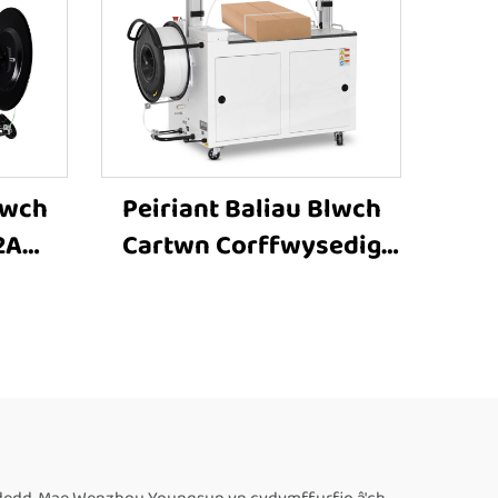
lwch
Peiriant Baliau Blwch
2A
Cartwn Corffwysedig
iant
MH-101A Cyflawn
n
Awtomatig, Peiriant
fer
Baliau ar gyfer Rholi
, Ar
Papur Wedi'i Ddinamnu,
Peiriant Baliau Electrig
ar Gyfer Blwch