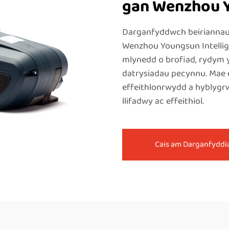
gan Wenzhou 
Darganfyddwch beiriannau
Wenzhou Youngsun Intellig
mlynedd o brofiad, rydym 
datrysiadau pecynnu. Mae e
effeithlonrwydd a hyblygr
llifadwy ac effeithiol.
Cais am Darganfyddi