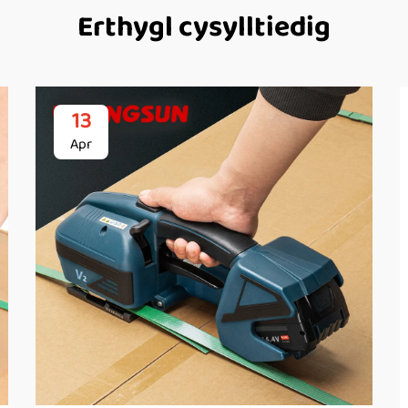
Erthygl cysylltiedig
13
Apr