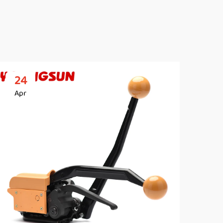
24
2
Apr
Ap