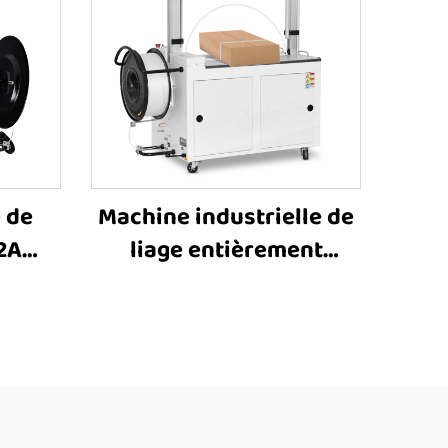
 de
Machine industrielle de
2A
liage entièrement
e par
automatique pour
 pour
cartons ondulés MH-
ine de
101A, machine de liage
nt
de boîtes électriques
endre
latérales personnalisée,