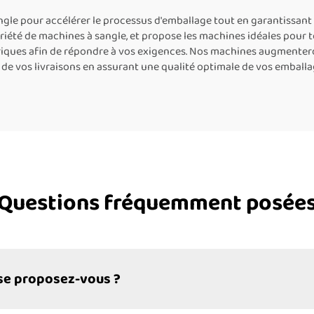
ballage de caisses,
ournisseurs de
e pour accélérer le processus d'emballage tout en garantissant l
riété de machines à sangle, et propose les machines idéales pour 
hines de cerclage
iques afin de répondre à vos exigences. Nos machines augmentero
 de vos livraisons en assurant une qualité optimale de vos emballa
Questions fréquemment posée
se proposez-vous ?