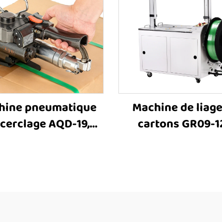
hine pneumatique
Machine de liage
 cerclage AQD-19,
cartons GR09-1
ine de cerclage de
robuste, entraîné
aisses, outil de
moteur électrique,
clage de cartons,
sangles PET, mach
ine de cerclage de
liage entièreme
aisses, machine
automatique, à v