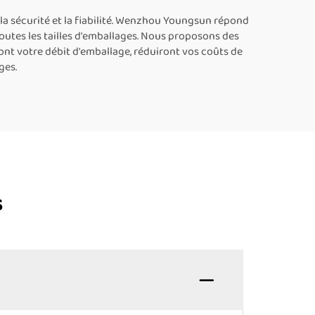
adaptée aux rouleaux de
papier
a sécurité et la fiabilité. Wenzhou Youngsun répond
toutes les tailles d'emballages. Nous proposons des
nt votre débit d'emballage, réduiront vos coûts de
ges.
s