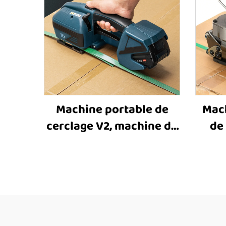
Machine portable de
Mac
cerclage V2, machine de
de
cerclage alimentée par
mach
batterie, outil de
c
cerclage en plastique,
cer
équipement de cerclage
mach
et de ligature
c