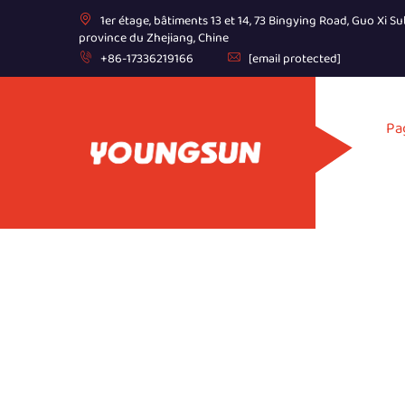
1er étage, bâtiments 13 et 14, 73 Bingying Road, Guo Xi Sub
province du Zhejiang, Chine
+86-17336219166
[email protected]
Pa