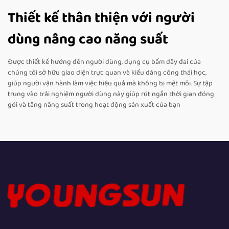
Thiết kế thân thiện với người
dùng nâng cao năng suất
Được thiết kế hướng đến người dùng, dụng cụ bấm dây đai của
chúng tôi sở hữu giao diện trực quan và kiểu dáng công thái học,
giúp người vận hành làm việc hiệu quả mà không bị mệt mỏi. Sự tập
trung vào trải nghiệm người dùng này giúp rút ngắn thời gian đóng
gói và tăng năng suất trong hoạt động sản xuất của bạn