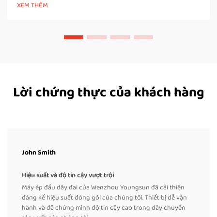
động phải đóng đai thùng bằng tay suốt cả ngày, họ sẽ phải
XEM THÊM
cúi người nhiều lần, xoay vặn cơ thể và...
Lời chứng thực của khách hàng
John Smith
Hiệu suất và độ tin cậy vượt trội
Máy ép đầu dây đai của Wenzhou Youngsun đã cải thiện
đáng kể hiệu suất đóng gói của chúng tôi. Thiết bị dễ vận
hành và đã chứng minh độ tin cậy cao trong dây chuyền