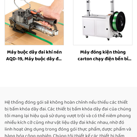
Máy buộc dây đai khí nén
Máy đóng kiện thùng
AQD-19, Máy buộc dây đai
carton chạy điện bền bỉ
cho hộp, Dụng cụ buộc dây
GR09-12A dùng dây đai
đai thùng carton, Máy buộc
PET, Máy đóng kiện hoàn
dây đai cho hộp, Máy đóng
toàn tự động, đang được
gói hộp, Nhà cung cấp máy
bán
buộc dây đai
Hệ thống đóng gói sẽ không hoàn chỉnh nếu thiếu các thiết
bị bấm khóa dây đai. Các thiết bị bấm khóa dây đai của chúng
tôi mang lại hiệu quả sử dụng vượt trội và có thể niêm phong
nhiều kích cỡ cũng như vật liệu dây đai khác nhau, nhờ đó
linh hoạt ứng dụng trong đóng gói thực phẩm, dược phẩm và
hàng hóa công nghiệp. Chúng tôi thiết kế các thiết bị bấm