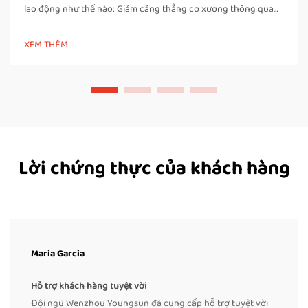
lao động như thế nào: Giảm căng thẳng cơ xương thông qua
tự động hóa các công việc đóng đai thủ công. Khi người lao
động phải đóng đai thùng bằng tay suốt cả ngày, họ sẽ phải
XEM THÊM
cúi người nhiều lần, xoay vặn cơ thể và...
Lời chứng thực của khách hàng
Maria Garcia
Hỗ trợ khách hàng tuyệt vời
Đội ngũ Wenzhou Youngsun đã cung cấp hỗ trợ tuyệt vời