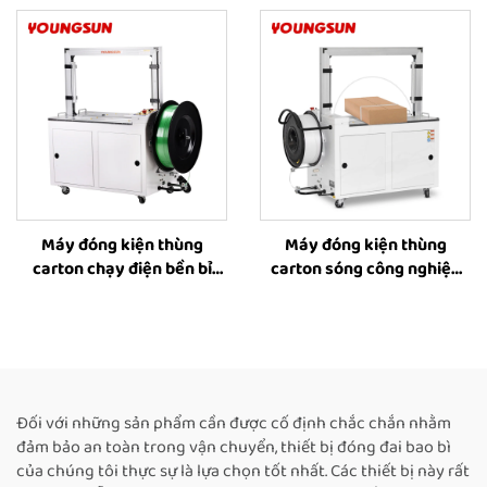
đai nhựa, Thiết bị buộc và
đai thùng carton, Máy buộc
quấn dây đai
dây đai cho hộp, Máy đóng
gói hộp, Nhà cung cấp máy
buộc dây đai
Máy đóng kiện thùng
Máy đóng kiện thùng
carton chạy điện bền bỉ
carton sóng công nghiệp
GR09-12A dùng dây đai
hoàn toàn tự động MH-
PET, Máy đóng kiện hoàn
101A, Máy buộc cuộn giấy
toàn tự động, đang được
tùy chỉnh, Máy đóng kiện
bán
thùng điện tử kiểu buộc
bên
Đối với những sản phẩm cần được cố định chắc chắn nhằm
đảm bảo an toàn trong vận chuyển, thiết bị đóng đai bao bì
của chúng tôi thực sự là lựa chọn tốt nhất. Các thiết bị này rất