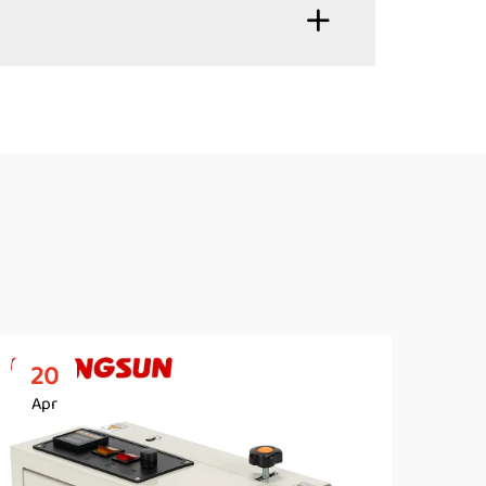
20
2
Apr
Ap