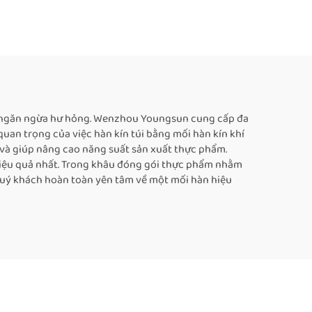
năng
máy hàn nhiệt cho túi
 hàn
nhựa, nhà cung cấp máy
thực
hàn nhiệt cho túi thực
phẩm, máy hàn liên tục
tự động
và ngăn ngừa hư hỏng. Wenzhou Youngsun cung cấp đa
an trọng của việc hàn kín túi bằng mối hàn kín khí
và giúp nâng cao năng suất sản xuất thực phẩm.
iệu quả nhất. Trong khâu đóng gói thực phẩm nhằm
 quý khách hoàn toàn yên tâm về một mối hàn hiệu