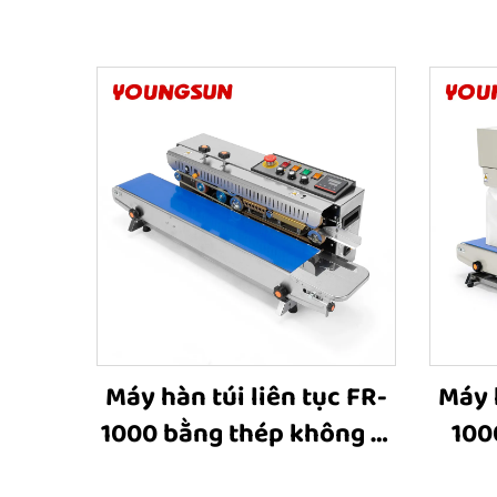
Máy hàn túi liên tục FR-
Máy h
1000 bằng thép không gỉ
100
có in mực đặc, máy hàn
trên