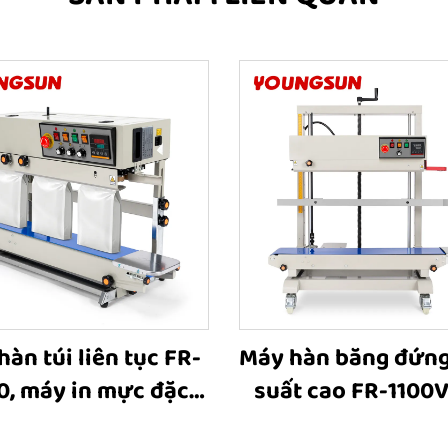
àn túi liên tục FR-
Máy hàn băng đứng
0, máy in mực đặc
suất cao FR-1100
 băng hàn túi đứng
túi lớn, máy hàn 