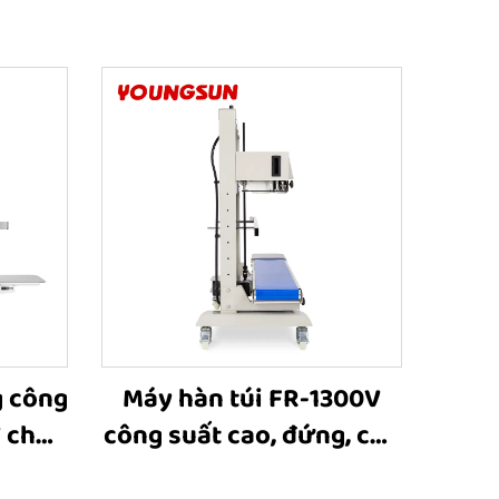
 công
Máy hàn túi FR-1300V
V cho
công suất cao, đứng, cho
công
túi lớn, có in phun mực,