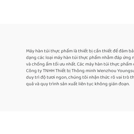
băng ngang cho túi
liê
nhựa, túi nhôm, túi giấy
chất 
kraft
Máy hàn túi thực phẩm là thiết bị cần thiết để đảm
dạng các loại máy hàn túi thực phẩm nhằm đáp ứng nh
và chống ẩm tối ưu nhất. Các máy hàn túi thực phẩm
Công ty TNHH Thiết bị Thông minh Wenzhou Youngsun
duy trì độ tươi ngon, chúng tôi nhận thức rõ vai tr
quả và quy trình sản xuất liên tục không gián đoạn.