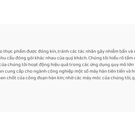
n tục, máy hàn túi
nghiệp có chức 
lỏng, máy hàn túi cà
đóng dấu in, máy
phê
nhiệt cho bao bì 
phẩm
 bảo thực phẩm được đóng kín, tránh các tác nhân gây nhiễm bẩn 
u cầu đóng gói khác nhau của quý khách. Chúng tôi hiểu rõ tầm qu
 của chúng tôi hoạt động hiệu quả trong các ứng dụng quy mô lớn 
 cung cấp cho ngành công nghiệp một số máy hàn tiên tiến và h
ò then chốt của công đoạn hàn kín; nhờ các máy móc của chúng tôi,