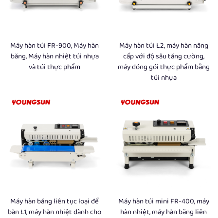
quãng truyền thống, máy này sử dụng hệ thống truyền
động băng chuyền liên tục độc đáo, kết hợp với thanh hàn
nhiệt có nhiệt độ ổn định và con lăn ép đồng bộ, từ đó thực
Máy hàn túi FR-900, Máy hàn
Máy hàn túi L2, máy hàn nâng
hiện các thao tác hàn kín với năng suất cao mà không bị
băng, Máy hàn nhiệt túi nhựa
cấp với độ sâu tăng cường,
và túi thực phẩm
máy đóng gói thực phẩm bằng
gián đoạn, không cần dừng máy thường xuyên để điều
túi nhựa
chỉnh. Thiết kế hiệu quả và ổn định này khiến máy trở
thành thiết bị hàn kín được ưu tiên lựa chọn cho các dây
chuyền sản xuất có công suất trung bình và cao, nơi yêu
cầu chất lượng hàn kín đồng đều và hiệu suất làm việc
cao.
Quy trình vận hành của máy hàn băng keo tuân theo một
logic hoạt động chuẩn hóa và trơn tru gồm bốn bước: thứ
Máy hàn băng liên tục loại để
Máy hàn túi mini FR-400, máy
nhất, người vận hành thiết lập trước các thông số quan
bàn L1, máy hàn nhiệt dành cho
hàn nhiệt, máy hàn băng liên