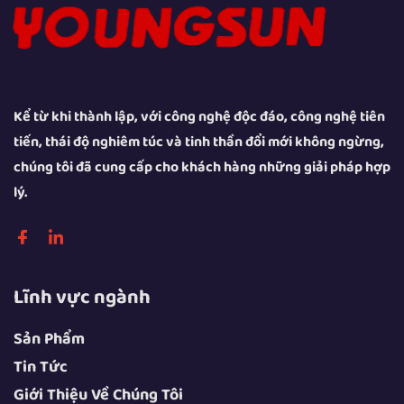
nhiều mẫu máy được trang bị bánh xe in mã tích hợp, cho
phép in đồng thời các thông tin nhận dạng như số lô, ngày
sản xuất, hạn sử dụng… ngay trong quá trình hàn, từ đó
loại bỏ bước in mã riêng biệt và nâng cao hiệu suất sản
Kể từ khi thành lập, với công nghệ độc đáo, công nghệ tiên
xuất tổng thể. Hiện nay, máy hàn băng keo được ứng dụng
tiến, thái độ nghiêm túc và tinh thần đổi mới không ngừng,
rộng rãi trong các ngành chế biến thực phẩm, sản xuất
chúng tôi đã cung cấp cho khách hàng những giải pháp hợp
dược phẩm, mỹ phẩm tiêu dùng hàng ngày, điện tử – cơ
lý.
khí chính xác và nhiều lĩnh vực khác, góp phần nâng cao
hiệu quả đóng gói đồng thời đảm bảo tính toàn vẹn của sản
phẩm và hình ảnh thương hiệu.
Lĩnh vực ngành
Máy hàn chung: Thiết bị đa năng đáp ứng
Sản Phẩm
nhu cầu đóng gói đa dạng
Tin Tức
Là một thuật ngữ chung chỉ loạt thiết bị đóng kín bao bì,
Giới Thiệu Về Chúng Tôi