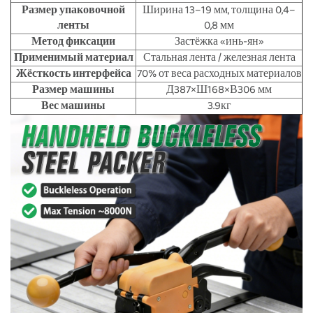
Размер упаковочной
Ширина 13–19 мм, толщина 0,4–
ленты
0,8 мм
Метод фиксации
Застёжка «инь-ян»
Применимый материал
Стальная лента / железная лента
Жёсткость интерфейса
70% от веса расходных материалов
Размер машины
Д387×Ш168×В306 мм
Вес машины
3.9кг