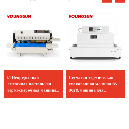
L1 Непрерывная
Сетчатая термическая
ленточная настольная
упаковочная машина BS-
термосварочная машина,
3020, машина для
термосварочные машины
упаковки с последующим
для упаковки пищевых
термоусадочным
продуктов
обжатием,
термоусадочный тоннель,
коммерческая
упаковочная машина из