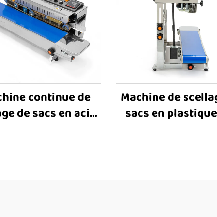
hine continue de
Machine de scella
age de sacs en acier
sacs en plastique
dable FR-1000 avec
900C, machine vert
pression à encre
de scellage par b
solide, machine
prix de la machin
zontale de scellage
scellage thermiqu
bande pour sacs en
sacs en plastiq
astique, sacs en