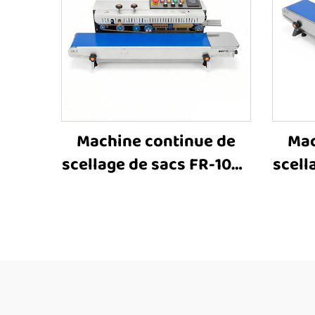
Machine continue de
Mac
scellage de sacs FR-1000
scell
avec impression à encre
inoxy
solide, machine
im
horizontale de scellage
par bande pour sacs en
hori
plastique, sacs en
par 
aluminium et sacs en
pl