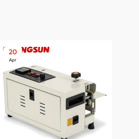
20
2
Apr
Ap