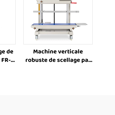
ge de
Machine verticale
 FR-
robuste de scellage par
icale
bande pour grands sacs
ande,
FR-1100V, machine
e de
industrielle de scellage
e pour
avec estampillage,
ue
machines de scellage
thermique pour