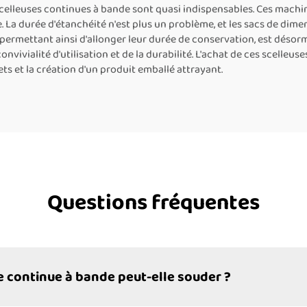
minium et sacs en
s scelleuses continues à bande sont quasi indispensables. Ces mac
 La durée d'étanchéité n'est plus un problème, et les sacs de dimen
papier kraft
ermettant ainsi d'allonger leur durée de conservation, est désorma
vivialité d'utilisation et de la durabilité. L'achat de ces scelleu
ets et la création d'un produit emballé attrayant.
Questions fréquentes
e continue à bande peut-elle souder ?