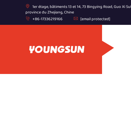
1er étage, bâtiments 13 et 14, 73 Bingying Road, Guo Xi Sub
province du Zhejiang, Chine
+86-17336219166
[email protected]