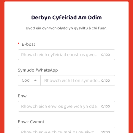
Derbyn Cyfeiriad Am Ddim
Bydd ein cynrychiolydd yn gysylltu â chi fuan.
E-bost
0/100
Symudol/WhatsApp
Cod
0/100
Enw
0/100
Enw'r Cwmni
0/200