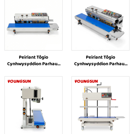
Peiriant Tôgio
Peiriant Tôgio
Cynhwysyddion Parhaus
Cynhwysyddion Parhaus
FR-1000 â Chyflwyno Lliw
FR-1000 â Chyflwyno Lliw
Caled, Cynhwysyddion
Caled o Wraidd Arian,
Plastig, Cynhwysyddion
Cynhwysyddion Plastig,
Folia Alwminiwm,
Cynhwysyddion Folia
Cynhwysyddion Papur
Alwminiwm,
Kraft, Peiriant Tôgio Band
Cynhwysyddion Papur
Llorweddol
Kraft, Peiriant Tôgio Band
Llorweddol