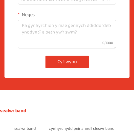
Neges
0/1000
Cyflwyno
sealwr band
sealwr band
cynhyrchydd peiriannell cleswr band