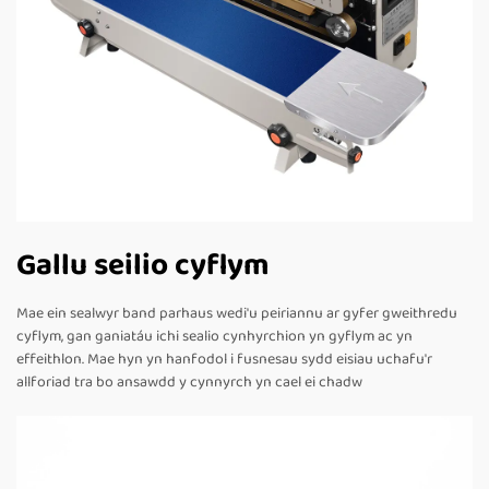
Gallu seilio cyflym
Mae ein sealwyr band parhaus wedi'u peiriannu ar gyfer gweithredu
cyflym, gan ganiatáu ichi sealio cynhyrchion yn gyflym ac yn
effeithlon. Mae hyn yn hanfodol i fusnesau sydd eisiau uchafu'r
allforiad tra bo ansawdd y cynnyrch yn cael ei chadw