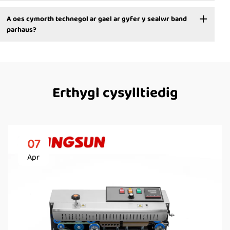
A oes cymorth technegol ar gael ar gyfer y sealwr band
parhaus?
Erthygl cysylltiedig
07
Apr