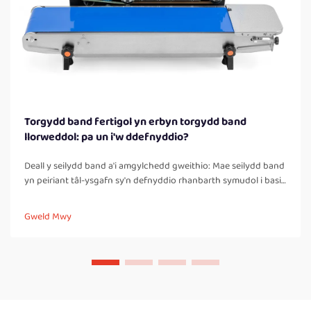
Torgydd band fertigol yn erbyn torgydd band
llorweddol: pa un i'w ddefnyddio?
Deall y seilydd band a'i amgylchedd gweithio: Mae seilydd band
yn peiriant tâl-ysgafn sy'n defnyddio rhanbarth symudol i basio
bagiau neu fochsiau trwy rhanbarthau poeth a oer, gan greu
seal cryf a chau-gofal. Wneir hyn yn wahanol i seilyddion taro
Gweld Mwy
llawer, lle...