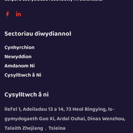
Sectoriau diwydiannol
Cynhyrchion
Newyddion
Amdanom Ni
Cysylltwch â Ni
Cysylltwch â ni
llefel 1, Adeiladau 13 a 14, 73 Heol Bingying, Is-
gymydogaeth Guo Xi, Ardal Ouhai, Dinas Wenzhou,
Talaith Zhejiang，Tsieina