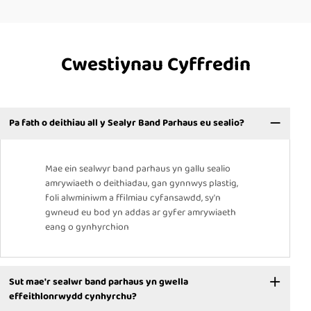
Cwestiynau Cyffredin
Pa fath o deithiau all y Sealyr Band Parhaus eu sealio?
Mae ein sealwyr band parhaus yn gallu sealio
amrywiaeth o deithiadau, gan gynnwys plastig,
foli alwminiwm a ffilmiau cyfansawdd, sy'n
gwneud eu bod yn addas ar gyfer amrywiaeth
eang o gynhyrchion
Sut mae'r sealwr band parhaus yn gwella
effeithlonrwydd cynhyrchu?