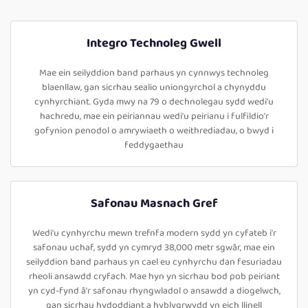
Integro Technoleg Gwell
Mae ein seilyddion band parhaus yn cynnwys technoleg
blaenllaw, gan sicrhau sealio uniongyrchol a chynyddu
cynhyrchiant. Gyda mwy na 79 o dechnolegau sydd wedi'u
hachredu, mae ein peiriannau wedi'u peirianu i fulfildio'r
gofynion penodol o amrywiaeth o weithrediadau, o bwyd i
feddygaethau
Safonau Masnach Gref
Wedi'u cynhyrchu mewn trefnfa modern sydd yn cyfateb i'r
safonau uchaf, sydd yn cymryd 38,000 metr sgwâr, mae ein
seilyddion band parhaus yn cael eu cynhyrchu dan fesuriadau
rheoli ansawdd cryfach. Mae hyn yn sicrhau bod pob peiriant
yn cyd-fynd â'r safonau rhyngwladol o ansawdd a diogelwch,
gan sicrhau hydoddiant a hyblygrwydd yn eich llinell