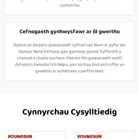
cynhyrchu
Cefnogaeth gynhwysfawr ar ôl gwerthu
Rydym yn darparu gwasanaeth cyfnod oes llawn ar gyfer ein
Sealwyr Band Parhaus, gan gynnwys gosod, hyfforddi a
chynnal a chadw parhaus. Mae ein tîm gwasanaeth wedi'i
dyfeisio'n benodol i'ch helpu, gan sicrhau bod eich offer yn
gweithio ar uchafswm y perfformiad.
Cynnyrchau Cysylltiedig