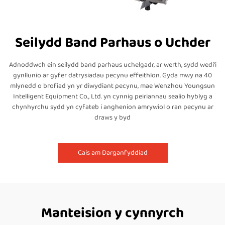
Seilydd Band Parhaus o Uchder
Adnoddwch ein seilydd band parhaus uchelgadr, ar werth, sydd wedi'i
gynllunio ar gyfer datrysiadau pecynu effeithlon. Gyda mwy na 40
mlynedd o brofiad yn yr diwydiant pecynu, mae Wenzhou Youngsun
Intelligent Equipment Co., Ltd. yn cynnig peiriannau sealio hyblyg a
chynhyrchu sydd yn cyfateb i anghenion amrywiol o ran pecynu ar
draws y byd
Cais am Darganfyddiad
Manteision y cynnyrch