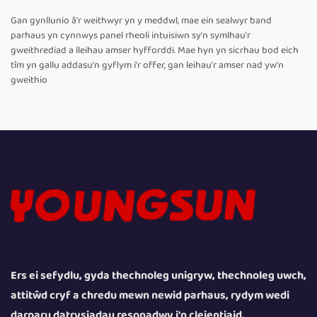
Gan gynllunio â'r weithwyr yn y meddwl, mae ein sealwyr band
parhaus yn cynnwys panel rheoli intuisiwn sy'n symlhau'r
gweithrediad a lleihau amser hyfforddi. Mae hyn yn sicrhau bod eich
tîm yn gallu addasu'n gyflym i'r offer, gan leihau'r amser nad yw'n
gweithio
Ers ei sefydlu, gyda thechnoleg unigryw, thechnoleg uwch,
attitŵd cryf a chredu mewn newid parhaus, rydym wedi
darparu datrysiadau resonadwy i'n cleientiaid.