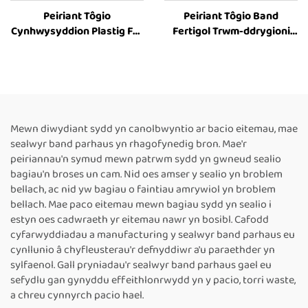
Peiriant Tôgio
Peiriant Tôgio Band
Cynhwysyddion Plastig FR-
Fertigol Trwm-ddrygioni
900C, Peiriant Tôgio Band
FR-1100V ar gyfer
Fertigol, Pris Peiriant Tôgio
Cynhwysyddion Mawr,
Thermol ar gyfer
Peiriant Tôgio
Cynhwysyddion Plastig
Cynhwysyddion Wedi’i
Argraffu â Thôc,
Peiriannau Tôgio Thermol
Mewn diwydiant sydd yn canolbwyntio ar bacio eitemau, mae
Arweiniol ar gyfer Pecynu
sealwyr band parhaus yn rhagofynedig bron. Mae'r
Bwyd
peiriannau'n symud mewn patrwm sydd yn gwneud sealio
bagiau'n broses un cam. Nid oes amser y sealio yn broblem
bellach, ac nid yw bagiau o faintiau amrywiol yn broblem
bellach. Mae paco eitemau mewn bagiau sydd yn sealio i
estyn oes cadwraeth yr eitemau nawr yn bosibl. Cafodd
cyfarwyddiadau a manufacturing y sealwyr band parhaus eu
cynllunio â chyfleusterau'r defnyddiwr a'u paraethder yn
sylfaenol. Gall pryniadau'r sealwyr band parhaus gael eu
sefydlu gan gynyddu effeithlonrwydd yn y pacio, torri waste,
a chreu cynnyrch pacio hael.