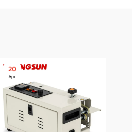
20
2
Apr
Ap