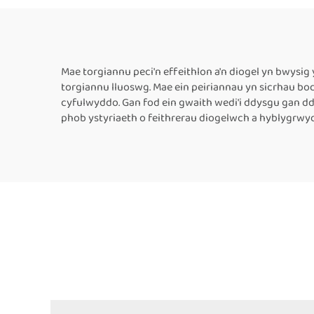
Cynhwysyddion Folia
Plas
Alwminiwm,
F
Cynhwysyddion Papur
Cyn
Kraft, Peiriant Tôgio
Kra
Mae torgiannu peci'n effeithlon a'n diogel yn bwysi
torgiannu lluoswg. Mae ein peiriannau yn sicrhau bod
Band Llorweddol
B
cyfulwyddo. Gan fod ein gwaith wedi'i ddysgu gan d
phob ystyriaeth o feithrerau diogelwch a hyblygrwy