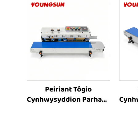
Peiriant Tôgio
Cynhwysyddion Parhaus
Cynh
FR-1000 â Chyflwyno
FR-
Lliw Caled,
Ll
Cynhwysyddion Plastig,
Ari