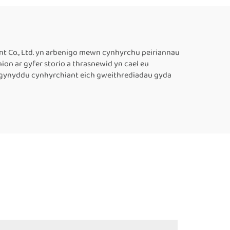
ddion
Cynhwysyddion Wedi’i
Argraffu â Thôc,
Peiriannau Tôgio
Thermol Arweiniol ar
nt Co., Ltd. yn arbenigo mewn cynhyrchu peiriannau
on ar gyfer storio a thrasnewid yn cael eu
gyfer Pecynu Bwyd
i gynyddu cynhyrchiant eich gweithrediadau gyda