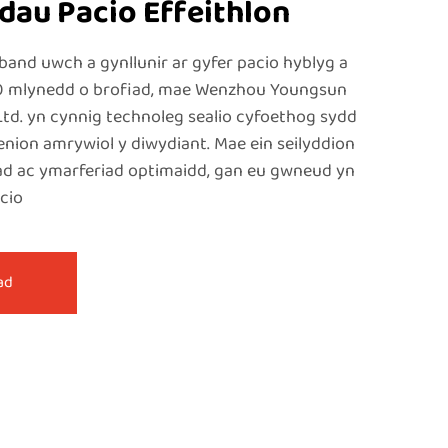
dau Pacio Effeithlon
band uwch a gynllunir ar gyfer pacio hyblyg a
40 mlynedd o brofiad, mae Wenzhou Youngsun
 Ltd. yn cynnig technoleg sealio cyfoethog sydd
henion amrywiol y diwydiant. Mae ein seilyddion
ad ac ymarferiad optimaidd, gan eu gwneud yn
acio
ad