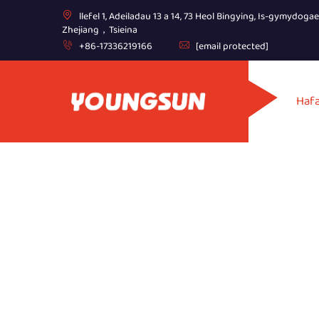
llefel 1, Adeiladau 13 a 14, 73 Heol Bingying, Is-gymydoga
Zhejiang，Tsieina
+86-17336219166
[email protected]
Haf