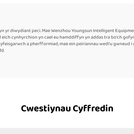
tig, Cynhwysyddion
ar gyfer Cynhwysy
olia Alwminiwm,
Plastig
hwysyddion Papur
ft, Peiriant Tôgio
g yn yr diwydiant peci. Mae Wenzhou Youngsun Intelligent Equipme
 eich cynhyrchion yn cael eu hamddiffyn yn addas tra bo'ch gofyni
and Llorweddol
dyfeisgarwch a pherfformiad, mae ein peiriannau wedi'u gwneud 
dd.
Cwestiynau Cyffredin