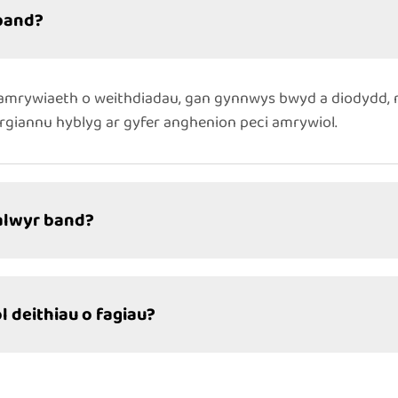
 band?
r amrywiaeth o weithdiadau, gan gynnwys bwyd a diodydd
orgiannu hyblyg ar gyfer anghenion peci amrywiol.
ealwyr band?
l deithiau o fagiau?