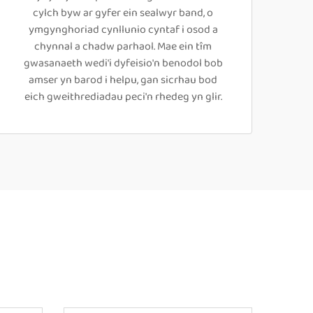
cylch byw ar gyfer ein sealwyr band, o
ymgynghoriad cynllunio cyntaf i osod a
chynnal a chadw parhaol. Mae ein tîm
gwasanaeth wedi'i dyfeisio'n benodol bob
amser yn barod i helpu, gan sicrhau bod
eich gweithrediadau peci'n rhedeg yn glir.