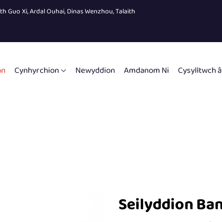
eth Guo Xi, Ardal Ouhai, Dinas Wenzhou, Talaith
an
Cynhyrchion
Newyddion
Amdanom Ni
Cysylltwch â
Seilyddion Ba