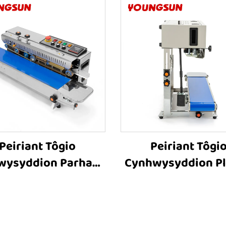
Peiriant Tôgio
Peiriant Tôgi
wysyddion Parhaus
Cynhwysyddion Pl
1000 â Chyflwyno
FR-900C, Peiriant 
iw Caled o Wraidd
Band Fertigol, P
an, Cynhwysyddion
Peiriant Tôgio Th