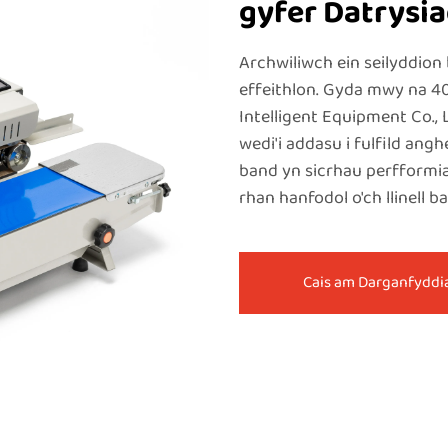
gyfer Datrysia
Archwiliwch ein seilyddion 
effeithlon. Gyda mwy na 
Intelligent Equipment Co.,
wedi'i addasu i fulfild ang
band yn sicrhau perfformi
rhan hanfodol o'ch llinell b
Cais am Darganfyddi