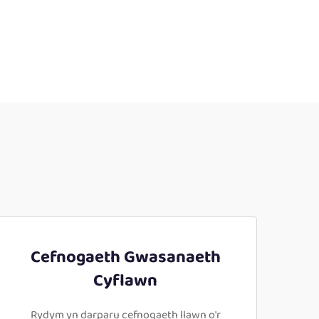
Cefnogaeth Gwasanaeth
Cyflawn
Rydym yn darparu cefnogaeth llawn o'r