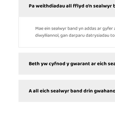
Pa weithdiadau all fflyd o'n sealwyr
Mae ein sealwyr band yn addas ar gyfe
diwylliannol, gan darparu datrysiadau t
Beth yw cyfnod y gwarant ar eich s
A all eich sealwyr band drin gwahano