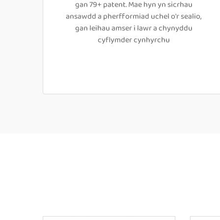
gan 79+ patent. Mae hyn yn sicrhau
ansawdd a pherfformiad uchel o'r sealio,
gan leihau amser i lawr a chynyddu
cyflymder cynhyrchu