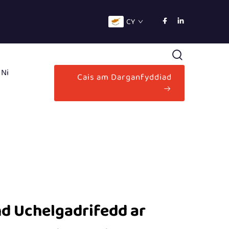
CY
 Ni
Cais am Darganfyddiad
nd Uchelgadrifedd ar