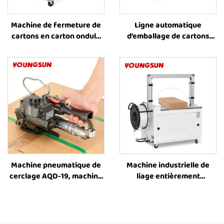
Machine de fermeture de
Ligne automatique
cartons en carton ondulé
d’emballage de cartons
FXC-4530, machine
ondulés FXC-5050A,
automatique d’emballage
machine combinée
de cartons (type « boîte
intégrant le cerclage des
avion »), fabricant de
cartons et la fermeture à
machines de fermeture de
ruban adhésif
cartons à ruban adhésif
Machine pneumatique de
Machine industrielle de
cerclage AQD-19, machine
liage entièrement
de cerclage de caisses,
automatique pour cartons
outil de cerclage de
ondulés MH-101A, machine
cartons, machine de
de liage de boîtes
cerclage de caisses,
électriques latérales