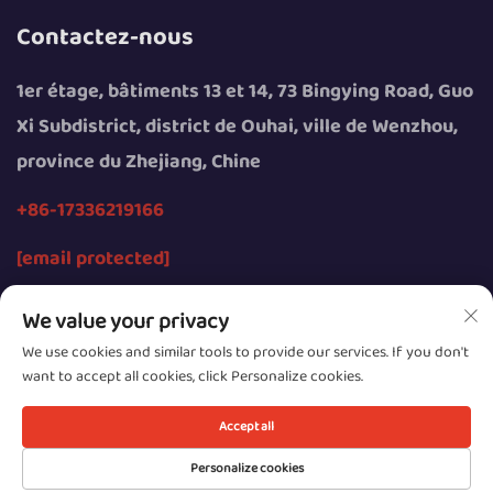
Contactez-nous
1er étage, bâtiments 13 et 14, 73 Bingying Road, Guo
Xi Subdistrict, district de Ouhai, ville de Wenzhou,
province du Zhejiang, Chine
+86-17336219166
[email protected]
We value your privacy
We use cookies and similar tools to provide our services. If you don't
want to accept all cookies, click Personalize cookies.
Tous droits réservés © 2026 par Wenzhou Youngsun
Intelligent Equipment Co., Ltd.
Accept all
Confidentialité
Personalize cookies