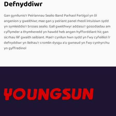
Defnyddiwr
Gan gynllunio'r Peiriannau Sealio Band Parhaol Fertigol yn ôl
angenion y gweithiwr, mae gan y peiriant panel rheoli intuisiwn sydd
yn symleiddio'r broses sealio. Gall gweithwyr addasu'r gosodiadau am
cyflymder a thymheredd yn hawdd heb angen hyfforddiant hir, gan
sicrhau llif gwaith seibiant. Mae'r cynllun hwn sydd yn fwy cyfeilliol i'r
defnyddiwr yn lleihau'r cromlin dysgu a'u gwneud yn fwy cynhyrchu
yn gyffredinol