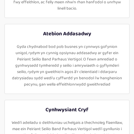
fwy effeithlon, ac felly maen nhw'n rhan hanfodol o unrhyw
linell bacio.
Atebion Addasadwy
Gyda chydnabod bod pob busnes yn cynnwys gofynion
unigol, rydym yn cynnig opsiynau addasadwy ar gyfer ein
Peiriant Seilio Band Parhaus Vertigol. O fewn amrediad o
gynhwysedd tymheredd y seilio i amrywiaeth o gyflymderi
seilio, rydym yn gweithio'n agos â'r cleientiaid i ddarparu
datrysiadau sydd wedi'u cyffwrdd yn benodol i'w hanghenion
pecynu, gan wella effeithlonrwydd gweithrediad
Cynhwysiant Cryf
Wedi'i adeiladu o deithluniau uchelgais a thechnoleg flaenllaw,
mae ein Peiriant Seilio Band Parhaus Vertigol wedi'i gynllunio i