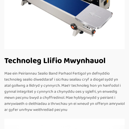
Technoleg Llifio Mwynhauol
Mae ein Peiriannau Sealio Band Parhaol Fertigol yn defnyddio
technoleg sealio diweddaraf i sicrhau sealiau cryf a diogel sydd yn
atal gollwng a llidryd y cynnyrch. Mae'r technoleg hon yn hanfodol i
gynnal integritet y cynnyrch a chynyddu oes y sglefri, yn enwedig
mewn pecynu bwyd a chyffredinol. Mae hyblygrwydd y peiriant i
amrywiaeth o deithiadau a thrwchau yn ei wneud yn offeryn amrywiol
ar gyfer unrhyw weithrediad pecynu