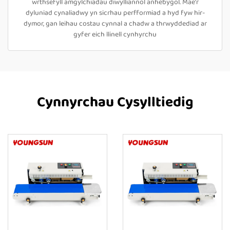
wrthsefyll amgylchiadau diwylliannol anhebygol. Mae'r
dyluniad cynaliadwy yn sicrhau perfformiad a hyd fyw hir-
dymor, gan leihau costau cynnal a chadw a thrwyddediad ar
gyfer eich llinell cynhyrchu
Cynnyrchau Cysylltiedig