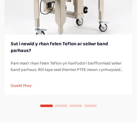
Sut i newid y rhan felen Teflon ar seilwr band
parhaus?
Pam mae'r rhan felen Teflon yn hanfodol i berfformiad seilwr
band parhaus: Rôl tape seal thermol PTFE mewn cynhwysiad
thermol, rhyddhad nad yw'n adherio, a cysonrwydd y sêl. Mae
rhannau felen PTFE yn esentiallyd yr hyn sydd yn gwneud
Gweld Mwy
seilwyr band parhaus yn gweithio'n iawn, yn...