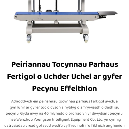
Peiriannau Tocynnau Parhaus
Fertigol o Uchder Uchel ar gyfer
Pecynu Effeithlon
Adnoddwch ein peiriannau tocynnau parhaus fertigol uwch, a
gynllunir ar gyfer tocio cyson a hyblyg o amrywiaeth o deithliau
pecynu. Gyda mwy na 40 mlynedd o brofiad yn yr diwydiant pecynu,
mae Wenzhou Youngsun Intelligent Equipment Co., Ltd. yn cynnig
datrysiadau creadigol sydd wedi'u cyffredinoli i fulfild eich anghenion