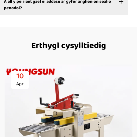
A all y peiriant gael ei addasu ar gyfer anghenion sealio
penodol?
Erthygl cysylltiedig
10
Apr