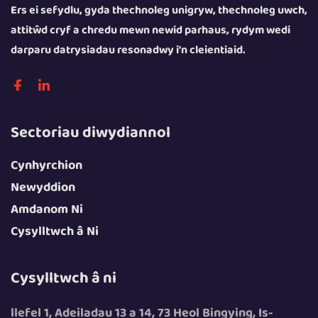
Ers ei sefydlu, gyda thechnoleg unigryw, thechnoleg uwch,
attitŵd cryf a chredu mewn newid parhaus, rydym wedi
darparu datrysiadau resonadwy i'n cleientiaid.
Sectoriau diwydiannol
Cynhyrchion
Newyddion
Amdanom Ni
Cysylltwch â Ni
Cysylltwch â ni
llefel 1, Adeiladau 13 a 14, 73 Heol Bingying, Is-