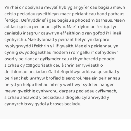
Plastig
Tôgio Band Parhaus
Yn rhai o'r opsiynau mwyaf hyblyg ar gyfer cau bagiau mewn
Thermol
ceisio peciadau gweithleyn, mae'r peiriant cau band parhaus
fertigol. Defnyddir ef i gau bagiau a phocedi'n barhaus. Mae'n
addas i geisio peciadau cyflym. Mae'r dyluniad fertigol yn
caniatáu integru'r cauwr yn effeithlon o ran gofod i'r llinell
cynhyrchu. Mae dyluniad y peiriant hefyd yn darparu
hyblygrwydd i feithrin y llif gwaith. Mae ein peiriannau yn
cynnig swyddogaethau modern i roi'r gallu i'r defnyddiwr
osod y peiriant ar gyflymder cau a thymheredd penodol i
sicrhau cy совgdoriaeth cau â thrin amrywiaeth o
deithluniau peciadau. Gall defnyddwyr addasu gosodiad y
peiriant heb unrhyw brofiad blaenorol. Mae ein peiriannau
hefyd yn helpu lleihau nifer y weithwyr sydd eu hangen
mewn gweithle cynhyrchu, darparu peciadau cyflymach,
sicrhau ansawdd y peciadau, a diogelu cyfanrwydd y
cynnyrch trwy gydol y broses beciadu.