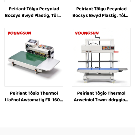
Peiriant Tôlgu Pecyniad
Peiriant Tôlgu Pecyniad
Bocsys Bwyd Plastig, Tôlgu
Bocsys Bwyd Plastig, Tôlgu
Band Rhag-Parhaus FR-
Band Rhag-Parhaus FR-
900C
900C
Peiriant Tôsio Thermol
Peiriant Tôgio Thermol
Llafnol Awtomatig FR-1600
Arweiniol Trwm-ddrygioni
â Lled Ehangach o 40cm i
FR-1200V ar gyfer
Ffynhonnau Plastig,
Cynhwysyddion Mawr
Peiriant Tôsio Band
Fertigol â Chyflwyno Lliw
Parhaus, Peiriant Tôsio
Caled, Adroddiad Uchder
Thermol i Ffynhonnau
8–63 cm ar gyfer Peiriant