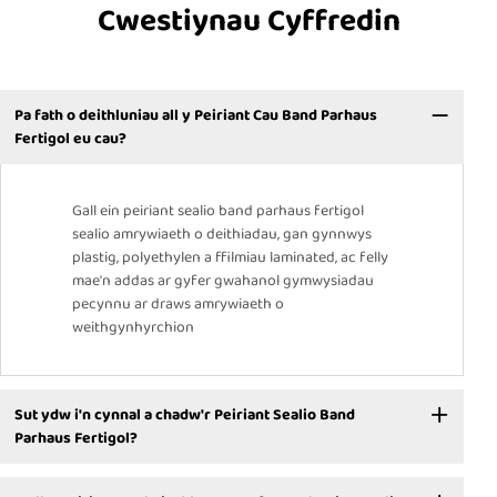
Cwestiynau Cyffredin
Pa fath o deithluniau all y Peiriant Cau Band Parhaus
Fertigol eu cau?
Gall ein peiriant sealio band parhaus fertigol
sealio amrywiaeth o deithiadau, gan gynnwys
plastig, polyethylen a ffilmiau laminated, ac felly
mae'n addas ar gyfer gwahanol gymwysiadau
pecynnu ar draws amrywiaeth o
weithgynhyrchion
Sut ydw i'n cynnal a chadw'r Peiriant Sealio Band
Parhaus Fertigol?