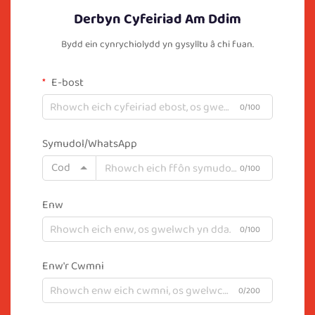
Derbyn Cyfeiriad Am Ddim
Bydd ein cynrychiolydd yn gysylltu â chi fuan.
E-bost
0/100
Symudol/WhatsApp
Cod
0/100
Enw
0/100
Enw'r Cwmni
0/200