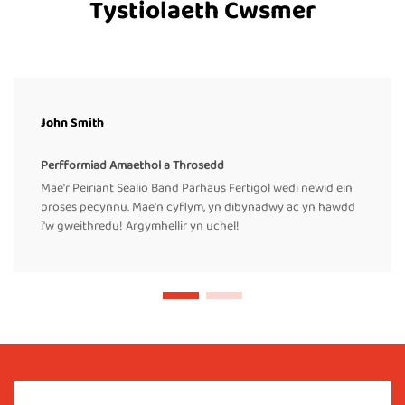
Tystiolaeth Cwsmer
John Smith
Perfformiad Amaethol a Throsedd
Mae'r Peiriant Sealio Band Parhaus Fertigol wedi newid ein
proses pecynnu. Mae'n cyflym, yn dibynadwy ac yn hawdd
i'w gweithredu! Argymhellir yn uchel!