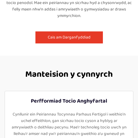
tocio penodol. Mae ein peiriannau yn sicrhau hyd a chysonrwydd, ac
felly maen nhw'n addas i amrywiaeth o gymwysiadau ar draws
ymmyrchion.
Cais am Darganfyddiad
Manteision y cynnyrch
Perfformiad Tocio Anghyfartal
Cynllunir ein Peiriannau Tocynnau Parhaus Fertigol i weithio'n
uchel effeithlon, gan sicrhau tocio cyson a hyblyg ar
amrywiaeth o deithliau pecynu. Mae'r technoleg tocio uwch yn
lleihau'r amser nad yw'r peiriannau'n gweithio a'u gwneud yn